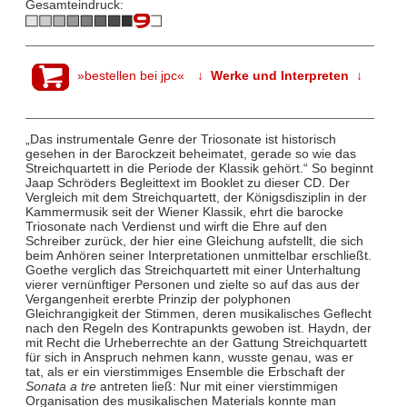
Gesamteindruck:
»bestellen bei jpc«
↓ Werke und Interpreten ↓
„Das instrumentale Genre der Triosonate ist historisch
gesehen in der Barockzeit beheimatet, gerade so wie das
Streichquartett in die Periode der Klassik gehört.“ So beginnt
Jaap Schröders Begleittext im Booklet zu dieser CD. Der
Vergleich mit dem Streichquartett, der Königsdisziplin in der
Kammermusik seit der Wiener Klassik, ehrt die barocke
Triosonate nach Verdienst und wirft die Ehre auf den
Schreiber zurück, der hier eine Gleichung aufstellt, die sich
beim Anhören seiner Interpretationen unmittelbar erschließt.
Goethe verglich das Streichquartett mit einer Unterhaltung
vierer vernünftiger Personen und zielte so auf das aus der
Vergangenheit ererbte Prinzip der polyphonen
Gleichrangigkeit der Stimmen, deren musikalisches Geflecht
nach den Regeln des Kontrapunkts gewoben ist. Haydn, der
mit Recht die Urheberrechte an der Gattung Streichquartett
für sich in Anspruch nehmen kann, wusste genau, was er
tat, als er ein vierstimmiges Ensemble die Erbschaft der
Sonata a tre
antreten ließ: Nur mit einer vierstimmigen
Organisation des musikalischen Materials konnte man