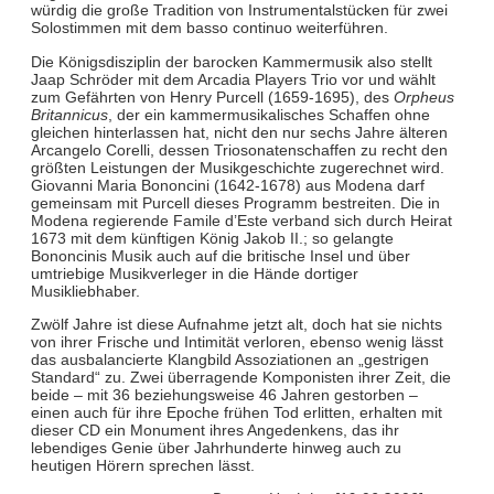
würdig die große Tradition von Instrumentalstücken für zwei
Solostimmen mit dem basso continuo weiterführen.
Die Königsdisziplin der barocken Kammermusik also stellt
Jaap Schröder mit dem Arcadia Players Trio vor und wählt
zum Gefährten von Henry Purcell (1659-1695), des
Orpheus
Britannicus
, der ein kammermusikalisches Schaffen ohne
gleichen hinterlassen hat, nicht den nur sechs Jahre älteren
Arcangelo Corelli, dessen Triosonatenschaffen zu recht den
größten Leistungen der Musikgeschichte zugerechnet wird.
Giovanni Maria Bononcini (1642-1678) aus Modena darf
gemeinsam mit Purcell dieses Programm bestreiten. Die in
Modena regierende Famile d’Este verband sich durch Heirat
1673 mit dem künftigen König Jakob II.; so gelangte
Bononcinis Musik auch auf die britische Insel und über
umtriebige Musikverleger in die Hände dortiger
Musikliebhaber.
Zwölf Jahre ist diese Aufnahme jetzt alt, doch hat sie nichts
von ihrer Frische und Intimität verloren, ebenso wenig lässt
das ausbalancierte Klangbild Assoziationen an „gestrigen
Standard“ zu. Zwei überragende Komponisten ihrer Zeit, die
beide – mit 36 beziehungsweise 46 Jahren gestorben –
einen auch für ihre Epoche frühen Tod erlitten, erhalten mit
dieser CD ein Monument ihres Angedenkens, das ihr
lebendiges Genie über Jahrhunderte hinweg auch zu
heutigen Hörern sprechen lässt.