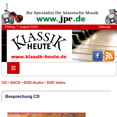
Anzeige
Freitag, 7. August 2026
Sitemap
≡
≡
CD • SACD • DVD-Audio • DVD Video
Besprechung CD