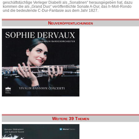
geschäftstüchtige Verleger Diabelli als „Sonatinen“ herausgegeben hat, dazu
kommen die als „Grand Duo“ veröffentlichte Sonate A-Dur, das h-Moll-Rondo
und die bedeutende C-Dur-Fantasie aus dem Jahr 1827.
Neuveröffentlichungen
Weitere 39 Themen