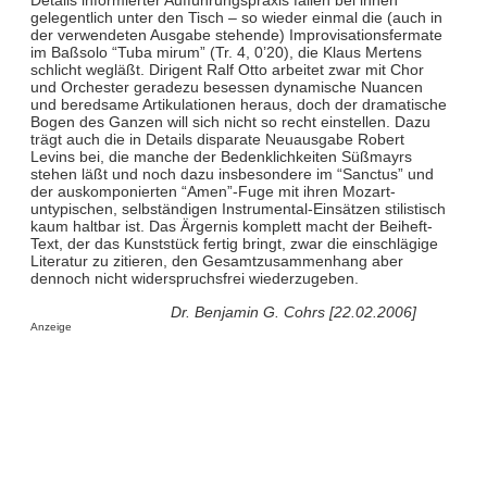
Details informierter Aufführungspraxis fallen bei ihnen
gelegentlich unter den Tisch – so wieder einmal die (auch in
der verwendeten Ausgabe stehende) Improvisationsfermate
im Baßsolo “Tuba mirum” (Tr. 4, 0’20), die Klaus Mertens
schlicht wegläßt. Dirigent Ralf Otto arbeitet zwar mit Chor
und Orchester geradezu besessen dynamische Nuancen
und beredsame Artikulationen heraus, doch der dramatische
Bogen des Ganzen will sich nicht so recht einstellen. Dazu
trägt auch die in Details disparate Neuausgabe Robert
Levins bei, die manche der Bedenklichkeiten Süßmayrs
stehen läßt und noch dazu insbesondere im “Sanctus” und
der auskomponierten “Amen”-Fuge mit ihren Mozart-
untypischen, selbständigen Instrumental-Einsätzen stilistisch
kaum haltbar ist. Das Ärgernis komplett macht der Beiheft-
Text, der das Kunststück fertig bringt, zwar die einschlägige
Literatur zu zitieren, den Gesamtzusammenhang aber
dennoch nicht widerspruchsfrei wiederzugeben.
Dr. Benjamin G. Cohrs [22.02.2006]
Anzeige