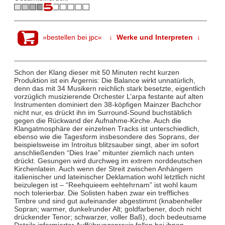
»bestellen bei jpc«
↓ Werke und Interpreten ↓
Schon der Klang dieser mit 50 Minuten recht kurzen
Produktion ist ein Ärgernis: Die Balance wirkt unnatürlich,
denn das mit 34 Musikern reichlich stark besetzte, eigentlich
vorzüglich musizierende Orchester L’arpa festante auf alten
Instrumenten dominiert den 38-köpfigen Mainzer Bachchor
nicht nur, es drückt ihn im Surround-Sound buchstäblich
gegen die Rückwand der Aufnahme-Kirche. Auch die
Klangatmosphäre der einzelnen Tracks ist unterschiedlich,
ebenso wie die Tagesform insbesondere des Soprans, der
beispielsweise im Introitus blitzsauber singt, aber im sofort
anschließenden “Dies Irae” mitunter ziemlich nach unten
drückt. Gesungen wird durchweg im extrem norddeutschen
Kirchenlatein. Auch wenn der Streit zwischen Anhängern
italienischer und lateinischer Deklamation wohl letztlich nicht
beizulegen ist – “Reehquieem eehtehrnam” ist wohl kaum
noch tolerierbar. Die Solisten haben zwar ein treffliches
Timbre und sind gut aufeinander abgestimmt (knabenheller
Sopran; warmer, dunkelrunder Alt; goldfarbener, doch nicht
drückender Tenor; schwarzer, voller Baß), doch bedeutsame