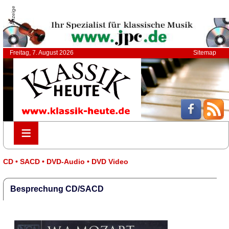
Anzeige
Freitag, 7. August 2026
Sitemap
≡
≡
CD • SACD • DVD-Audio • DVD Video
Besprechung CD/SACD