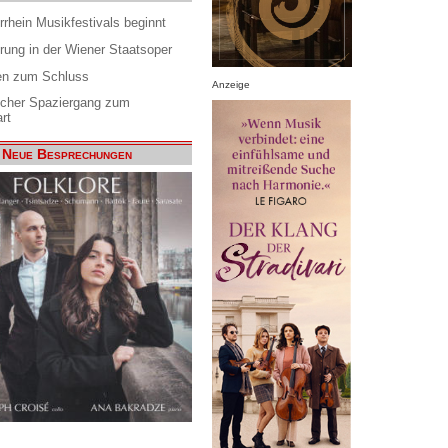
rrhein Musikfestivals beginnt
rung in der Wiener Staatsoper
en zum Schluss
Anzeige
scher Spaziergang zum
rt
Neue Besprechungen