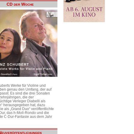
CD der Woche
uberts Werke für Violine und
aben genau den Umfang, der auf
passt. Es sind die drei Sonaten
ehnjährigen, die der
üchtige Verleger Diabelli als
n“ herausgegeben hat, dazu
e als „Grand Duo“ veröffentlichte
Dur, das h-Moll-Rondo und die
e C-Dur-Fantasie aus dem Jahr
Neuveröffentlichungen