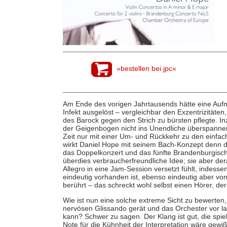
»bestellen bei jpc«
Am Ende des vorigen Jahrtausends hätte eine Auf
Infekt ausgelöst – vergleichbar den Exzentrizitäten
des Barock gegen den Strich zu bürsten pflegte. I
der Geigenbogen nicht ins Unendliche überspannen 
Zeit nur mit einer Um- und Rückkehr zu den einf
wirkt Daniel Hope mit seinem Bach-Konzept denn do
das Doppelkonzert und das fünfte Brandenburgische
überdies verbraucherfreundliche Idee; sie aber der
Allegro in eine Jam-Session versetzt fühlt, indess
eindeutig vorhanden ist, ebenso eindeutig aber vo
berührt – das schreckt wohl selbst einen Hörer, der
Wie ist nun eine solche extreme Sicht zu bewerten, 
nervösen Glissando gerät und das Orchester vor la
kann? Schwer zu sagen. Der Klang ist gut, die spiel
Note für die Kühnheit der Interpretation wäre gewiß