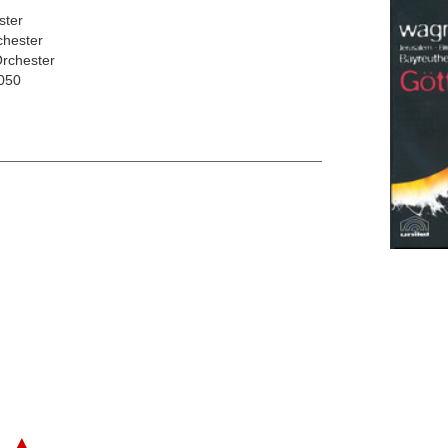
ster
chester
Orchester
050
▲