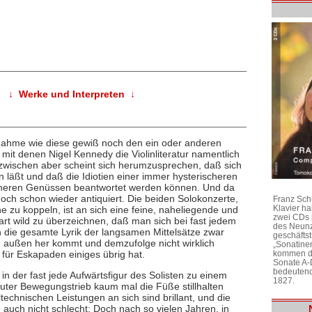
↓ Werke und Interpreten ↓
nahme wie diese gewiß noch den ein oder anderen
, mit denen Nigel Kennedy die Violinliteratur namentlich
nzwischen aber scheint sich herumzusprechen, daß sich
läßt und daß die Idiotien einer immer hysterischeren
acheren Genüssen beantwortet werden können. Und da
ch schon wieder antiquiert. Die beiden Solokonzerte,
Franz Sch
Klavier h
 zu koppeln, ist an sich eine feine, naheliegende und
zwei CDs 
art wild zu überzeichnen, daß man sich bei fast jedem
des Neunz
en die gesamte Lyrik der langsamen Mittelsätze zwar
geschäftst
n außen her kommt und demzufolge nicht wirklich
„Sonatine
 für Eskapaden einiges übrig hat.
kommen di
Sonate A-
bedeutend
in der fast jede Aufwärtsfigur des Solisten zu einem
1827.
uter Bewegungstrieb kaum mal die Füße stillhalten
technischen Leistungen an sich sind brillant, und die
 auch nicht schlecht: Doch nach so vielen Jahren, in