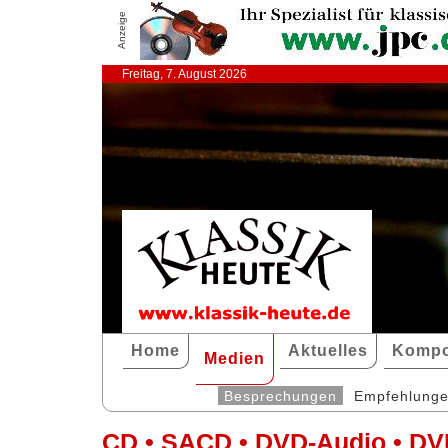
Anzeige
Freitag, 7. August 2026
Home
Aktuelles
Kompo
Medien
Besprechungen
Empfehlung
CD • SACD • DVD-Audio • DV