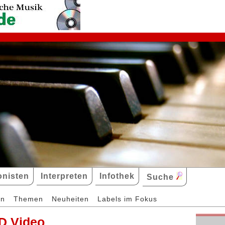
nisten
Interpreten
Infothek
Suche
en
Themen
Neuheiten
Labels im Fokus
D Video