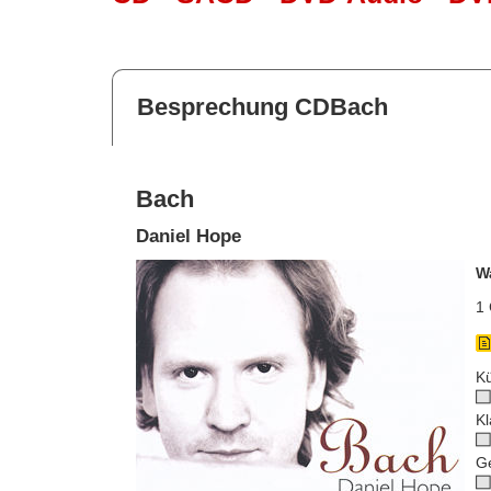
Besprechung CDBach
Bach
Daniel Hope
W
1 
Kü
Kl
G