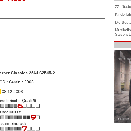
22. Niede
Kinderfüh
Die Best
Musikali
Saisonsta
arner Classics 2564 62545-2
CD • 64min • 2005
08.12.2006
nstlerische Qualität:
angqualität:
esamteindruck: