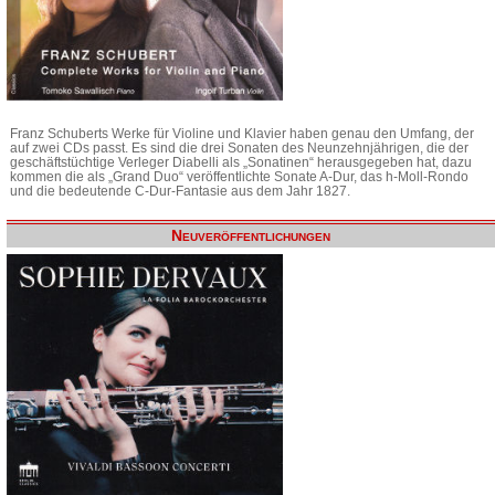
Franz Schuberts Werke für Violine und Klavier haben genau den Umfang, der
auf zwei CDs passt. Es sind die drei Sonaten des Neunzehnjährigen, die der
geschäftstüchtige Verleger Diabelli als „Sonatinen“ herausgegeben hat, dazu
kommen die als „Grand Duo“ veröffentlichte Sonate A-Dur, das h-Moll-Rondo
und die bedeutende C-Dur-Fantasie aus dem Jahr 1827.
Neuveröffentlichungen