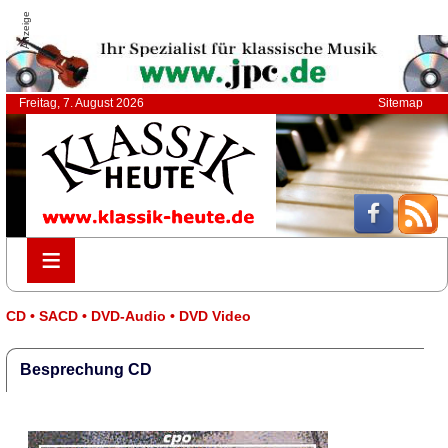
Anzeige
Freitag, 7. August 2026
Sitemap
≡
≡
CD • SACD • DVD-Audio • DVD Video
Besprechung CD