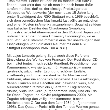
1983 stammt. Leider ist über ihn im Beiheft kein Satz zu
finden – fast wirkt das, als ob man ihn noch heute dafür
strafen möchte, daß er, der einstige Preisträger des
Mitropoulos-Wettbewerbs (der noch dazu 15 Jahre lang
erster Gastdirigent des RSO Stuttgart war), 1989 beschloß,
sich dem europäischen Musikmarkt fast völlig zu entziehen
und einen Posten in Amerika anzunehmen. Segal ist seitdem
musikalischer Direktor des Chautauqua Symphony
Orchestra, arbeitet überwiegend in den USA und Japan und
unterrichtet an der Indiana University Bloomington, wo er
lebt. Von Segal stammt immerhin eine der überzeugendsten
Einspielungen von Bruckners Neunter mit dem RSO
Stuttgart (Mediaphon VMK 100.41831).
Mit Lajos Lencsés gelang Segal auch diese Referenz-
Einspielung des Werkes von Francaix. Der Rest dieser CD
beinhaltet tontechnisch solide Rundfunk-Produktionen von
Kammermusik, wie sie typisch für Francaix ist – immer
geistreich, witzig, voller Esprit und schöner Einfälle,
spielfreudig und ungemein dankbar für Musiker und
Publikum, aber nie sonderlich tiefgehend. Die Besetzungen,
denen Francaix viele Facetten abzugewinnen weiß, sind
außerordentlich reizvoll: ein Quartett für Englischhorn,
Violine, Viola und Cello (aufgenommen 1999) und ein Trio
für Oboe, Fagott und Klavier (aufgenommen 2000). Als
Zugabe erklingt das völlig unbekümmerte, frische
Streichquartett G-Dur aus dem Jahr 1934 (aufgenommen
1998). Das Quatuor Parisii trifft den Ton des Werkes genau;