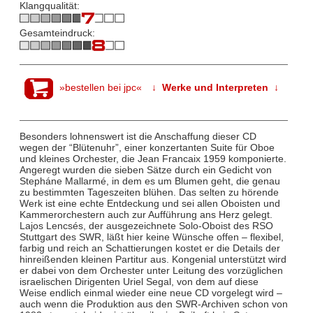
Klangqualität:
Gesamteindruck:
»bestellen bei jpc«
↓ Werke und Interpreten ↓
Besonders lohnenswert ist die Anschaffung dieser CD
wegen der “Blütenuhr”, einer konzertanten Suite für Oboe
und kleines Orchester, die Jean Francaix 1959 komponierte.
Angeregt wurden die sieben Sätze durch ein Gedicht von
Stepháne Mallarmé, in dem es um Blumen geht, die genau
zu bestimmten Tageszeiten blühen. Das selten zu hörende
Werk ist eine echte Entdeckung und sei allen Oboisten und
Kammerorchestern auch zur Aufführung ans Herz gelegt.
Lajos Lencsés, der ausgezeichnete Solo-Oboist des RSO
Stuttgart des SWR, läßt hier keine Wünsche offen – flexibel,
farbig und reich an Schattierungen kostet er die Details der
hinreißenden kleinen Partitur aus. Kongenial unterstützt wird
er dabei von dem Orchester unter Leitung des vorzüglichen
israelischen Dirigenten Uriel Segal, von dem auf diese
Weise endlich einmal wieder eine neue CD vorgelegt wird –
auch wenn die Produktion aus den SWR-Archiven schon von