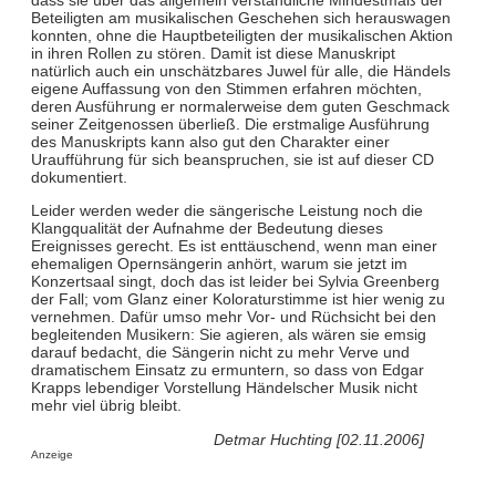
Beteiligten am musikalischen Geschehen sich herauswagen
konnten, ohne die Hauptbeteiligten der musikalischen Aktion
in ihren Rollen zu stören. Damit ist diese Manuskript
natürlich auch ein unschätzbares Juwel für alle, die Händels
eigene Auffassung von den Stimmen erfahren möchten,
deren Ausführung er normalerweise dem guten Geschmack
seiner Zeitgenossen überließ. Die erstmalige Ausführung
des Manuskripts kann also gut den Charakter einer
Uraufführung für sich beanspruchen, sie ist auf dieser CD
dokumentiert.
Leider werden weder die sängerische Leistung noch die
Klangqualität der Aufnahme der Bedeutung dieses
Ereignisses gerecht. Es ist enttäuschend, wenn man einer
ehemaligen Opernsängerin anhört, warum sie jetzt im
Konzertsaal singt, doch das ist leider bei Sylvia Greenberg
der Fall; vom Glanz einer Koloraturstimme ist hier wenig zu
vernehmen. Dafür umso mehr Vor- und Rüchsicht bei den
begleitenden Musikern: Sie agieren, als wären sie emsig
darauf bedacht, die Sängerin nicht zu mehr Verve und
dramatischem Einsatz zu ermuntern, so dass von Edgar
Krapps lebendiger Vorstellung Händelscher Musik nicht
mehr viel übrig bleibt.
Detmar Huchting [02.11.2006]
Anzeige