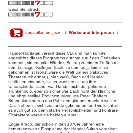
Gesamteindruck:
»bestellen bei jpc«
↓ Werke und Interpreten ↓
Händel-Raritäten vereint diese CD, und man könnte
angesichts dieses Programms durchaus auf den Gedanken
kommen, sie enthalte Händels Beitrag zu einem Treffen mit
dem Leipziger Kollegen Bach, zu dem es ja leider nie
gekommen ist (sonst wäre die Welt um ein plakatives
Theaterstück ärmer!). Man weiß, Bach und Händel
schätzten einander, sicher wussten sie um ihre
Unterschiede, sicher war Händel nicht der polternde
Trunkenbold, ebenso sicher war Bach nicht der kleinliche
und ehrpusselige Provinzmusiker, wie Peter Shaffers
Bühnenkarikaturen das Publikum glauben machen wollen.
Das Treffen ist nicht zustande gekommen, und vielleicht ist
es auch gut so, denn starke Persönlichkeiten und konträre
Charaktere waren die beiden allemal.
Edgar Krapp, der schon in den 1970er Jahren eine
bemerkenswerte Einspielung der Händel-Suiten vorgelegt