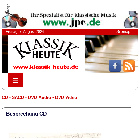
Anzeige
Freitag, 7. August 2026
Sitemap
≡
≡
CD • SACD • DVD-Audio • DVD Video
Besprechung CD