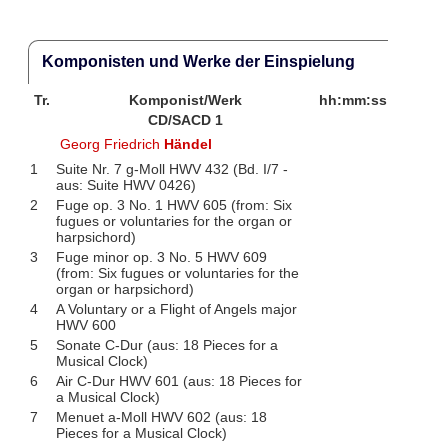
Komponisten und Werke der Einspielung
Tr.
Komponist/Werk
hh:mm:ss
CD/SACD 1
Georg Friedrich
Händel
1
Suite Nr. 7 g-Moll HWV 432 (Bd. I/7 -
aus: Suite HWV 0426)
2
Fuge op. 3 No. 1 HWV 605 (from: Six
fugues or voluntaries for the organ or
harpsichord)
3
Fuge minor op. 3 No. 5 HWV 609
(from: Six fugues or voluntaries for the
organ or harpsichord)
4
A Voluntary or a Flight of Angels major
HWV 600
5
Sonate C-Dur (aus: 18 Pieces for a
Musical Clock)
6
Air C-Dur HWV 601 (aus: 18 Pieces for
a Musical Clock)
7
Menuet a-Moll HWV 602 (aus: 18
Pieces for a Musical Clock)