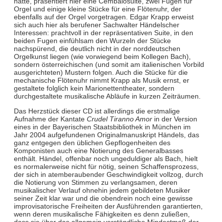
hatte, präsentiert hier eine Cembalosuite, zwei Fugen für
Orgel und einige kleine Stücke für eine Flötenuhr, der
ebenfalls auf der Orgel vorgetragen. Edgar Krapp erweist
sich auch hier als berufener Sachwalter Händelscher
Interessen: prachtvoll in der repräsentativen Suite, in den
beiden Fugen einfühlsam den Wurzeln der Stücke
nachspürend, die deutlich nicht in der norddeutschen
Orgelkunst liegen (wie vorwiegend beim Kollegen Bach),
sondern österreichischen (und somit am italienischen Vorbild
ausgerichteten) Mustern folgen. Auch die Stücke für die
mechanische Flötenuhr nimmt Krapp als Musik ernst, er
gestaltete folglich kein Marionettentheater, sondern
durchgestaltete musikalische Abläufe in kurzen Zeiträumen.
Das Herzstück dieser CD ist allerdings die erstmalige
Aufnahme der Kantate
Crudel Tiranno Amor
in der Version
eines in der Bayerischen Staatsbibliothek in München im
Jahr 2004 aufgefundenen Originalmanuskript Händels, das
ganz entgegen den üblichen Gepflogenheiten des
Komponisten auch eine Notierung des Generalbasses
enthält. Händel, offenbar noch ungeduldiger als Bach, hielt
es normalerweise nicht für nötig, seinen Schaffensprozess,
der sich in atemberaubender Geschwindigkeit vollzog, durch
die Notierung von Stimmen zu verlangsamen, deren
musikalischer Verlauf ohnehin jedem gebildeten Musiker
seiner Zeit klar war und die obendrein noch eine gewisse
improvisatorische Freiheiten der Ausführenden garantierten,
wenn deren musikalische Fähigkeiten es denn zuließen,
dass sie über das allgemein verständliche Mindestmaß der