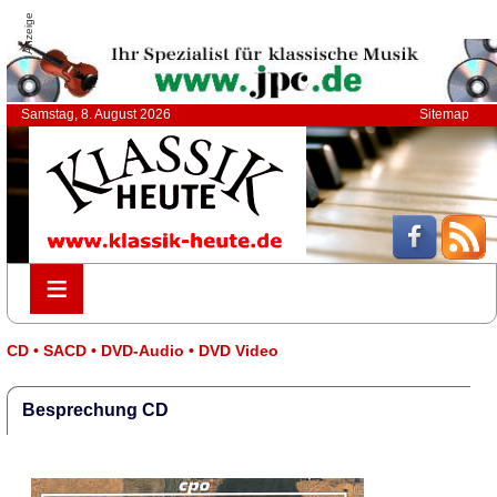
Anzeige
Samstag, 8. August 2026
Sitemap
≡
≡
CD • SACD • DVD-Audio • DVD Video
Besprechung CD