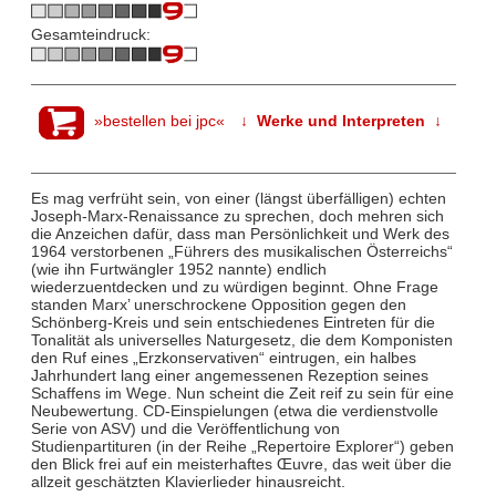
Gesamteindruck:
»bestellen bei jpc«
↓ Werke und Interpreten ↓
Es mag verfrüht sein, von einer (längst überfälligen) echten
Joseph-Marx-Renaissance zu sprechen, doch mehren sich
die Anzeichen dafür, dass man Persönlichkeit und Werk des
1964 verstorbenen „Führers des musikalischen Österreichs“
(wie ihn Furtwängler 1952 nannte) endlich
wiederzuentdecken und zu würdigen beginnt. Ohne Frage
standen Marx’ unerschrockene Opposition gegen den
Schönberg-Kreis und sein entschiedenes Eintreten für die
Tonalität als universelles Naturgesetz, die dem Komponisten
den Ruf eines „Erzkonservativen“ eintrugen, ein halbes
Jahrhundert lang einer angemessenen Rezeption seines
Schaffens im Wege. Nun scheint die Zeit reif zu sein für eine
Neubewertung. CD-Einspielungen (etwa die verdienstvolle
Serie von ASV) und die Veröffentlichung von
Studienpartituren (in der Reihe „Repertoire Explorer“) geben
den Blick frei auf ein meisterhaftes Œuvre, das weit über die
allzeit geschätzten Klavierlieder hinausreicht.