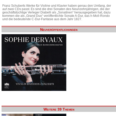
Franz Schuberts Werke für Violine und Klavier haben genau den Umfang, der
auf zwei CDs passt. Es sind die drei Sonaten des Neunzehnjährigen, die der
geschäftstüchtige Verleger Diabelli als „Sonatinen“ herausgegeben hat, dazu
kommen die als „Grand Duo“ veröffentlichte Sonate A-Dur, das h-Moll-Rondo
und die bedeutende C-Dur-Fantasie aus dem Jahr 1827.
Neuveröffentlichungen
Weitere 39 Themen