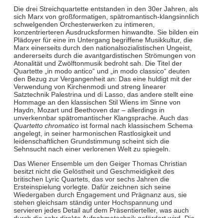
Die drei Streichquartette entstanden in den 30er Jahren, als
sich Marx von großformatigen, spätromantisch-klangsinnlich
schwelgenden Orchesterwerken zu intimeren,
konzentrierteren Ausdrucksformen hinwandte. Sie bilden ein
Plädoyer für eine im Untergang begriffene Musikkultur, die
Marx einerseits durch den nationalsozialistischen Ungeist,
andererseits durch die avantgardistischen Strömungen von
Atonalität und Zwölftonmusik bedroht sah. Die Titel der
Quartette „in modo antico“ und „in modo classico“ deuten
den Bezug zur Vergangenheit an: Das eine huldigt mit der
Verwendung von Kirchenmodi und streng linearer
Satztechnik Palestrina und di Lasso, das andere stellt eine
Hommage an den klassischen Stil Wiens im Sinne von
Haydn, Mozart und Beethoven dar – allerdings in
unverkennbar spätromantischer Klangsprache. Auch das
Quartetto chromatico
ist formal nach klassischem Schema
angelegt, in seiner harmonischen Rastlosigkeit und
leidenschaftlichen Grundstimmung scheint sich die
Sehnsucht nach einer verlorenen Welt zu spiegeln.
Das Wiener Ensemble um den Geiger Thomas Christian
besitzt nicht die Gelöstheit und Geschmeidigkeit des
britischen Lyric Quartets, das vor sechs Jahren die
Ersteinspielung vorlegte. Dafür zeichnen sich seine
Wiedergaben durch Engagement und Prägnanz aus, sie
stehen gleichsam ständig unter Hochspannung und
servieren jedes Detail auf dem Präsentierteller, was auch
durch die sehr direkte Aufnahmetechnik gefördert wird. Die