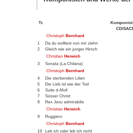
Tr.
Komponist
CD/SAC
Christoph
Bernhard
1
Da du wolltest von mir ziehn
2
Gleich wie ein junger Hirsch
Christian
Herwich
3
Sonata (La Chilana)
Christoph
Bernhard
4
Die sterbenden Lilien
5
Die Lieb ist wie der Tod
6
Suite d-Moll
7
Süsser Christ
8
Rex Jesu admirabilis
Christian
Herwich
9
Ruggiero
Christoph
Bernhard
10
Leb ich oder leb ich nicht