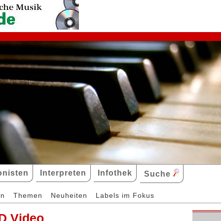
nisten
Interpreten
Infothek
Suche
en
Themen
Neuheiten
Labels im Fokus
D Video