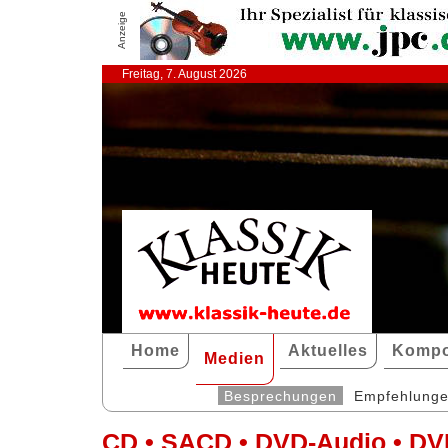
Anzeige
Freitag, 7. August 2026
Home
Aktuelles
Kompo
Medien
Besprechungen
Empfehlung
CD • SACD • DVD-Audio • DV