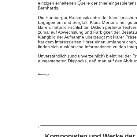
einzigen erhaltenen Quelle der (hier eingespielten
Bernhards.
Die Hamburger Ratsmusik unter der künstlerischen 
Engagement und Sorgfalt. Klaus Mertens’ hell getö
klaren, natürlich-schlichten Diktion perfekte Textv
zumal auf Abwechslung und Farbigkeit der Besetzu
Klangbild der Aufnahme überzeugt mit klarer Präse
hat dem interessierten Hörer einen umfangreichen
finden sich ausführliche Informationen zu den Int
Unverständlich (und unverzeihlich) bleibt bei der P
ausgestatteten Digipacks, daß man auf den Abdruck 
Anzeige
Komponisten und Werke der 