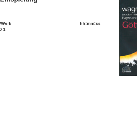
/Werk
hh:mm:ss
D 1