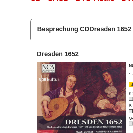
Besprechung CDDresden 1652
Dresden 1652
N
1 
Kü
Kl
G