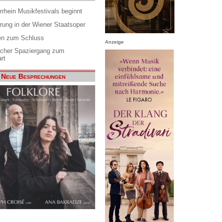
rrhein Musikfestivals beginnt
rung in der Wiener Staatsoper
en zum Schluss
Anzeige
scher Spaziergang zum
rt
Neue Besprechungen