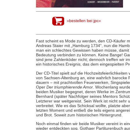
»bestellen bei jpc«
Fast scheint es Mode zu werden, den CD-Käufer mit
Andreas Staier mit „Hamburg 1734“, nun die Hambu
man ein schlechtes Gewissen haben müsse, damit k
Bedeutung verbinden zu können. Keine Bange! Gan
sind jene Zahlenköder nicht; dennoch treffen wir 
ein historisches Ereignis, das dem eingespielten 
Der CD-Titel spielt auf die Hochzeitsfeierlichkeite
von Sachsen-Altenburg an, eine wahrlich barocke Fe
dauern – mit prachtvollen Feuerwerken, Singspielen
Oper
Der triumphierende Amor
. Wochenlang wurde 
beiden Musiker begegnet, deren Werke im Zentrum 
Bernhard (später Nachfolger seines Mentors Schütz
Letzterer war weitgereist. Sein Werk ist nicht sehr
verbreitet. Wie es das Schicksal wollte, platzte ab
letzten Moment und entließ die teils eigens ange
und Brot. Soweit zum historischen Hintergrund.
Noch einmal finden wir beide Musiker vereint in ei
wieder entdeckten sog. Gothaer Partiturenbuch aus