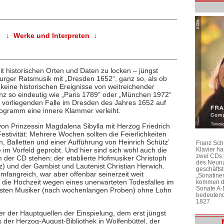
↓ Werke und Interpreten ↓
 historischen Orten und Daten zu locken – jüngst
rger Ratsmusik mit „Dresden 1652“, ganz so, als ob
eine historischen Ereignisse von weitreichender
z so eindeutig wie „Paris 1789“ oder „München 1972“
im vorliegenden Falle im Dresden des Jahres 1652 auf
Programm eine innere Klammer verleiht.
n von Prinzessin Magdalena Sibylla mit Herzog Friedrich
stivität: Mehrere Wochen sollten die Feierlichkeiten
, Balletten und einer Aufführung von Heinrich Schütz’
Franz Sch
im Vorfeld geprobt. Und hier sind sich wohl auch die
Klavier h
zwei CDs 
der CD stehen: der etablierte Hofmusiker Christoph
des Neunz
) und der Gambist und Lautenist Christian Herwich.
geschäftst
 umfangreich, war aber offenbar seinerzeit weit
„Sonatine
er die Hochzeit wegen eines unerwarteten Todesfalles im
kommen di
Sonate A-
reisten Musiker (nach wochenlangen Proben) ohne Lohn
bedeutend
1827.
ner der Hauptquellen der Einspielung, dem erst jüngst
 der Herzog-August-Bibliothek in Wolfenbüttel, der