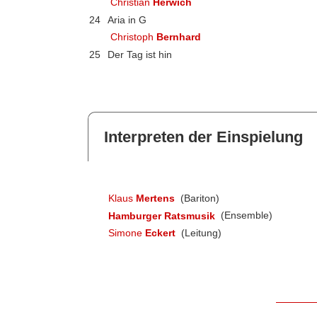
Christian
Herwich
24
Aria in G
Christoph
Bernhard
25
Der Tag ist hin
Interpreten der Einspielung
Klaus
Mertens
(Bariton)
Hamburger Ratsmusik
(Ensemble)
Simone
Eckert
(Leitung)