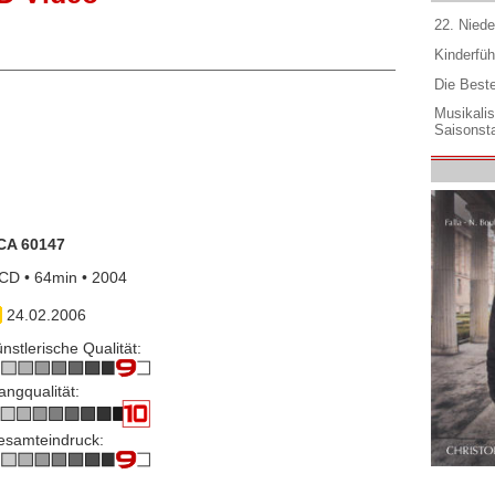
22. Niede
Kinderfüh
Die Best
Musikali
Saisonsta
CA 60147
CD • 64min • 2004
24.02.2006
nstlerische Qualität:
angqualität:
esamteindruck: