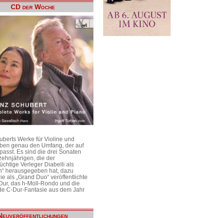
CD der Woche
uberts Werke für Violine und
aben genau den Umfang, der auf
passt. Es sind die drei Sonaten
ehnjährigen, die der
üchtige Verleger Diabelli als
n“ herausgegeben hat, dazu
e als „Grand Duo“ veröffentlichte
Dur, das h-Moll-Rondo und die
e C-Dur-Fantasie aus dem Jahr
Neuveröffentlichungen