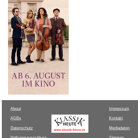
About
Impressum
AGBs
Kontakt
Datenschutz
Mediadaten
Haftungsausschluss
Sitemap