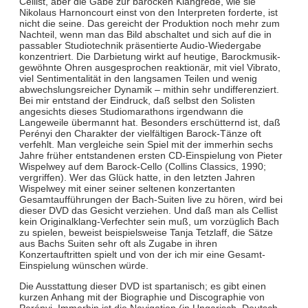
Cellist, aber die Gabe zur barocken Klangrede, wie sie
Nikolaus Harnoncourt einst von den Interpreten forderte, ist
nicht die seine. Das gereicht der Produktion noch mehr zum
Nachteil, wenn man das Bild abschaltet und sich auf die in
passabler Studiotechnik präsentierte Audio-Wiedergabe
konzentriert. Die Darbietung wirkt auf heutige, Barockmusik-
gewöhnte Ohren ausgesprochen reaktionär, mit viel Vibrato,
viel Sentimentalität in den langsamen Teilen und wenig
abwechslungsreicher Dynamik – mithin sehr undifferenziert.
Bei mir entstand der Eindruck, daß selbst den Solisten
angesichts dieses Studiomarathons irgendwann die
Langeweile übermannt hat. Besonders erschütternd ist, daß
Perényi den Charakter der vielfältigen Barock-Tänze oft
verfehlt. Man vergleiche sein Spiel mit der immerhin sechs
Jahre früher entstandenen ersten CD-Einspielung von Pieter
Wispelwey auf dem Barock-Cello (Collins Classics, 1990;
vergriffen). Wer das Glück hatte, in den letzten Jahren
Wispelwey mit einer seiner seltenen konzertanten
Gesamtaufführungen der Bach-Suiten live zu hören, wird bei
dieser DVD das Gesicht verziehen. Und daß man als Cellist
kein Originalklang-Verfechter sein muß, um vorzüglich Bach
zu spielen, beweist beispielsweise Tanja Tetzlaff, die Sätze
aus Bachs Suiten sehr oft als Zugabe in ihren
Konzertauftritten spielt und von der ich mir eine Gesamt-
Einspielung wünschen würde.
Die Ausstattung dieser DVD ist spartanisch; es gibt einen
kurzen Anhang mit der Biographie und Discographie von
Perényi. Immerhin ist die Navigation (in Ungarisch, Deutsch,