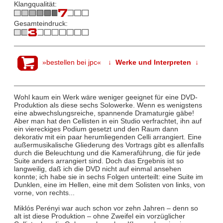
Klangqualität:
Gesamteindruck:
»bestellen bei jpc«
↓ Werke und Interpreten ↓
Wohl kaum ein Werk wäre weniger geeignet für eine DVD-
Produktion als diese sechs Solowerke. Wenn es wenigstens
eine abwechslungsreiche, spannende Dramaturgie gäbe!
Aber man hat den Cellisten in ein Studio verfrachtet, ihn auf
ein viereckiges Podium gesetzt und den Raum dann
dekorativ mit ein paar herumliegenden Celli arrangiert. Eine
außermusikalische Gliederung des Vortrags gibt es allenfalls
durch die Beleuchtung und die Kameraführung, die für jede
Suite anders arrangiert sind. Doch das Ergebnis ist so
langweilig, daß ich die DVD nicht auf einmal ansehen
konnte; ich habe sie in sechs Folgen unterteilt: eine Suite im
Dunklen, eine im Hellen, eine mit dem Solisten von links, von
vorne, von rechts...
Miklós Perényi war auch schon vor zehn Jahren – denn so
alt ist diese Produktion – ohne Zweifel ein vorzüglicher