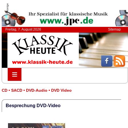
Anzeige
Freitag, 7. August 2026
Sitemap
≡
≡
CD • SACD • DVD-Audio • DVD Video
Besprechung DVD-Video