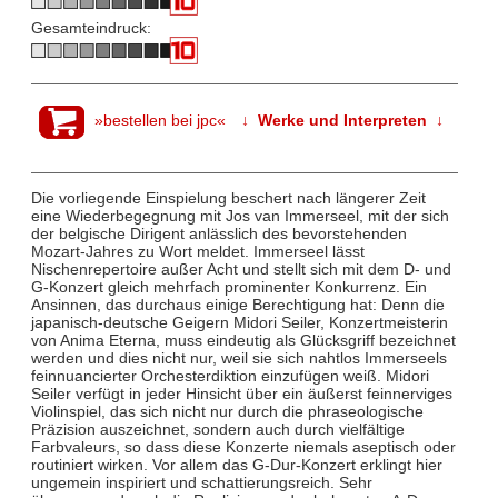
Gesamteindruck:
»bestellen bei jpc«
↓ Werke und Interpreten ↓
Die vorliegende Einspielung beschert nach längerer Zeit
eine Wiederbegegnung mit Jos van Immerseel, mit der sich
der belgische Dirigent anlässlich des bevorstehenden
Mozart-Jahres zu Wort meldet. Immerseel lässt
Nischenrepertoire außer Acht und stellt sich mit dem D- und
G-Konzert gleich mehrfach prominenter Konkurrenz. Ein
Ansinnen, das durchaus einige Berechtigung hat: Denn die
japanisch-deutsche Geigern Midori Seiler, Konzertmeisterin
von Anima Eterna, muss eindeutig als Glücksgriff bezeichnet
werden und dies nicht nur, weil sie sich nahtlos Immerseels
feinnuancierter Orchesterdiktion einzufügen weiß. Midori
Seiler verfügt in jeder Hinsicht über ein äußerst feinnerviges
Violinspiel, das sich nicht nur durch die phraseologische
Präzision auszeichnet, sondern auch durch vielfältige
Farbvaleurs, so dass diese Konzerte niemals aseptisch oder
routiniert wirken. Vor allem das G-Dur-Konzert erklingt hier
ungemein inspiriert und schattierungsreich. Sehr