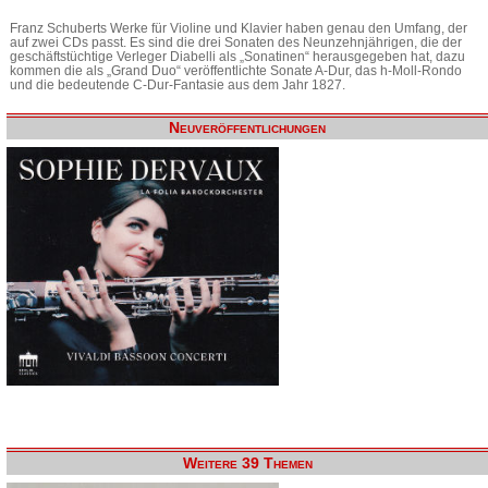
Franz Schuberts Werke für Violine und Klavier haben genau den Umfang, der
auf zwei CDs passt. Es sind die drei Sonaten des Neunzehnjährigen, die der
geschäftstüchtige Verleger Diabelli als „Sonatinen“ herausgegeben hat, dazu
kommen die als „Grand Duo“ veröffentlichte Sonate A-Dur, das h-Moll-Rondo
und die bedeutende C-Dur-Fantasie aus dem Jahr 1827.
Neuveröffentlichungen
Weitere 39 Themen