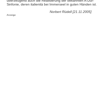
überzeugend auch die Realisierung der bekannten A-Dur-
Sinfonie, deren italienità bei Immerseel in guten Händen ist.
Norbert Rüdell [21.11.2005]
Anzeige