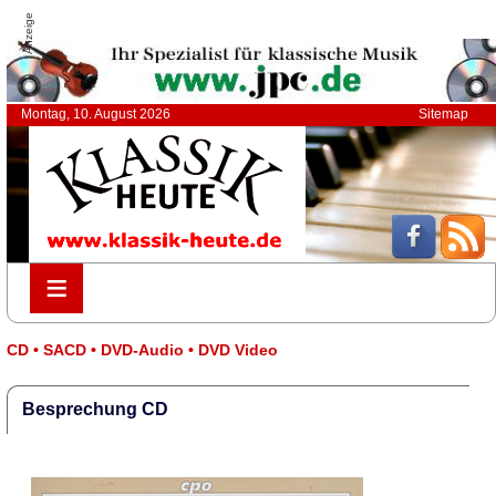
Anzeige
Montag, 10. August 2026
Sitemap
≡
≡
CD • SACD • DVD-Audio • DVD Video
Besprechung CD