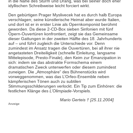
in die Nähe des Sturm und Drang, was bei seiner doch eher
idyllischen Schreibweise leicht forciert wirkt.
Den gebürtigen Prager Myslivecek hat es durch halb Europa
verschlagen; seine künstlerische Heimat aber wurde Italien,
und dort ist er in erster Linie als Opernkomponist berühmt
geworden. Da diese 2-CD-Box sieben Sinfonien mit fünf
Opern-Ouvertüren konfrontiert, zeigt sie das Gemeinsame
dieser Gattungen in der zweiten Hälfte des 18. Jahrhunderts
auf – und führt zugleich die Unterschiede vor. Denn
zumindest im Ansatz tragen die Ouvertüren, bei all ihrer nie
angetasteten Dreiteiligkeit (schnelle Einleitung, langsame
Mittelepisode, Presto-Finale), den Keim zur Emanzipation in
sich: indem sie das abstrakte Formschema einem
dramatischen Zweck unterwerfen oder diesem zumindest
zuneigen. Die „Atmosphäre“ des Bühnenstücks wird
vorweggenommen, was das L’Orfeo-Ensemble neben
kämpferischen Tönen auch zu subtilen
Stimmungsschilderungen verlockt. Ein Tip zum Einhören: die
festlichen Klänge des
L’Olimpiade
-Vorspiels.
Mario Gerteis † [25.11.2004]
Anzeige