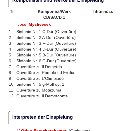
Komponisten und Werke der Einspielung
Tr.
Komponist/Werk
hh:mm:ss
CD/SACD 1
Josef
Myslivecek
1
Sinfonie Nr. 1 C-Dur (Ouvertüre)
2
Sinfonie Nr. 2 A-Dur (Ouvertüre)
3
Sinfonie Nr. 3 F-Dur (Ouvertüre)
4
Sinfonie Nr. 4 D-Dur (Ouvertüre)
5
Sinfonie Nr. 5 B-Dur (Ouvertüre)
6
Sinfonie Nr. 6 G-Dur (Ouvertüre)
7
Ouvertüre zu Il Demetrio
8
Ouvertüre zu Romolo ed Ersilia
9
Ouvertüre zu L'Olimpiade
10
Sinfonie Nr. 5 g-Moll op. 1
11
Ouvertüre zu Motezuma
12
Ouvertüre zu Il Demofoonte
Interpreten der Einspielung
L'
Orfeo Barockorchester
(Orchester)