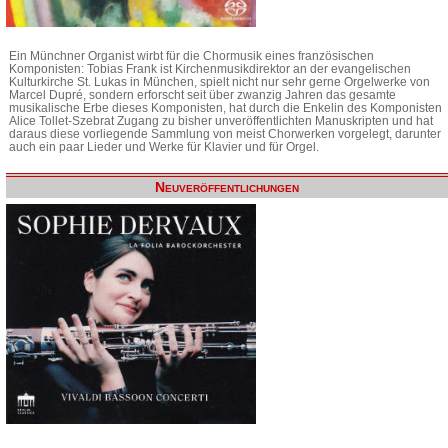
Ein Münchner Organist wirbt für die Chormusik eines französischen
Komponisten: Tobias Frank ist Kirchenmusikdirektor an der evangelischen
Kulturkirche St. Lukas in München, spielt nicht nur sehr gerne Orgelwerke von
Marcel Dupré, sondern erforscht seit über zwanzig Jahren das gesamte
musikalische Erbe dieses Komponisten, hat durch die Enkelin des Komponisten
Alice Tollet-Szebrat Zugang zu bisher unveröffentlichten Manuskripten und hat
daraus diese vorliegende Sammlung von meist Chorwerken vorgelegt, darunter
auch ein paar Lieder und Werke für Klavier und für Orgel.
Neuveröffentlichungen