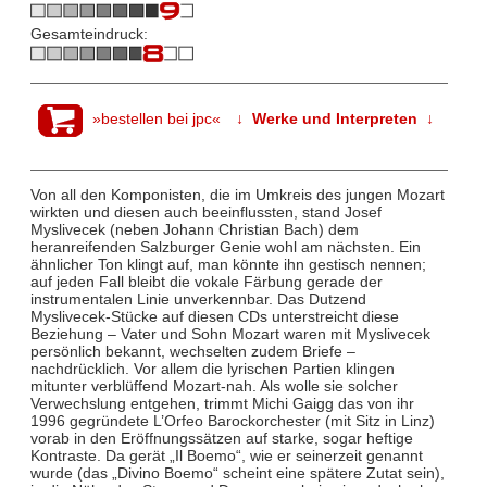
Gesamteindruck:
»bestellen bei jpc«
↓ Werke und Interpreten ↓
Von all den Komponisten, die im Umkreis des jungen Mozart
wirkten und diesen auch beeinflussten, stand Josef
Myslivecek (neben Johann Christian Bach) dem
heranreifenden Salzburger Genie wohl am nächsten. Ein
ähnlicher Ton klingt auf, man könnte ihn gestisch nennen;
auf jeden Fall bleibt die vokale Färbung gerade der
instrumentalen Linie unverkennbar. Das Dutzend
Myslivecek-Stücke auf diesen CDs unterstreicht diese
Beziehung – Vater und Sohn Mozart waren mit Myslivecek
persönlich bekannt, wechselten zudem Briefe –
nachdrücklich. Vor allem die lyrischen Partien klingen
mitunter verblüffend Mozart-nah. Als wolle sie solcher
Verwechslung entgehen, trimmt Michi Gaigg das von ihr
1996 gegründete L’Orfeo Barockorchester (mit Sitz in Linz)
vorab in den Eröffnungssätzen auf starke, sogar heftige
Kontraste. Da gerät „Il Boemo“, wie er seinerzeit genannt
wurde (das „Divino Boemo“ scheint eine spätere Zutat sein),