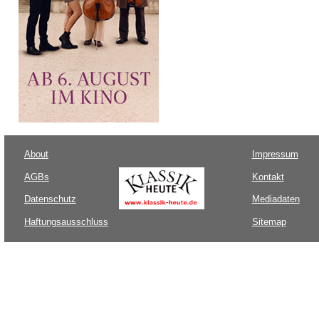
About
Impressum
AGBs
Kontakt
Datenschutz
Mediadaten
Haftungsausschluss
Sitemap