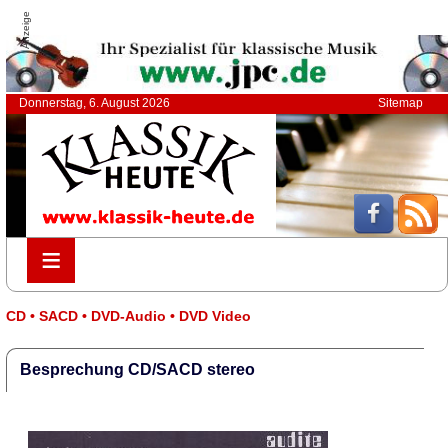
Anzeige
Donnerstag, 6. August 2026
Sitemap
≡
≡
CD • SACD • DVD-Audio • DVD Video
Besprechung CD/SACD stereo