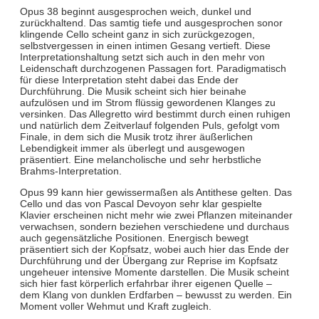
Opus 38 beginnt ausgesprochen weich, dunkel und
zurückhaltend. Das samtig tiefe und ausgesprochen sonor
klingende Cello scheint ganz in sich zurückgezogen,
selbstvergessen in einen intimen Gesang vertieft. Diese
Interpretationshaltung setzt sich auch in den mehr von
Leidenschaft durchzogenen Passagen fort. Paradigmatisch
für diese Interpretation steht dabei das Ende der
Durchführung. Die Musik scheint sich hier beinahe
aufzulösen und im Strom flüssig gewordenen Klanges zu
versinken. Das Allegretto wird bestimmt durch einen ruhigen
und natürlich dem Zeitverlauf folgenden Puls, gefolgt vom
Finale, in dem sich die Musik trotz ihrer äußerlichen
Lebendigkeit immer als überlegt und ausgewogen
präsentiert. Eine melancholische und sehr herbstliche
Brahms-Interpretation.
Opus 99 kann hier gewissermaßen als Antithese gelten. Das
Cello und das von Pascal Devoyon sehr klar gespielte
Klavier erscheinen nicht mehr wie zwei Pflanzen miteinander
verwachsen, sondern beziehen verschiedene und durchaus
auch gegensätzliche Positionen. Energisch bewegt
präsentiert sich der Kopfsatz, wobei auch hier das Ende der
Durchführung und der Übergang zur Reprise im Kopfsatz
ungeheuer intensive Momente darstellen. Die Musik scheint
sich hier fast körperlich erfahrbar ihrer eigenen Quelle –
dem Klang von dunklen Erdfarben – bewusst zu werden. Ein
Moment voller Wehmut und Kraft zugleich.