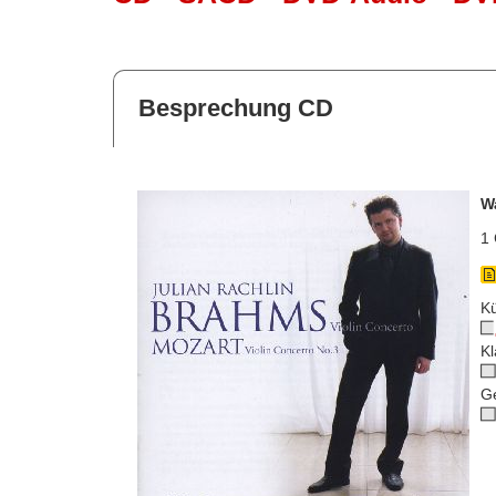
Besprechung CD
W
1 
Kü
Kl
G