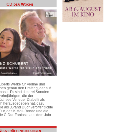
CD der Woche
uberts Werke für Violine und
aben genau den Umfang, der auf
passt. Es sind die drei Sonaten
ehnjährigen, die der
üchtige Verleger Diabelli als
n“ herausgegeben hat, dazu
e als „Grand Duo“ veröffentlichte
Dur, das h-Moll-Rondo und die
e C-Dur-Fantasie aus dem Jahr
Neuveröffentlichungen