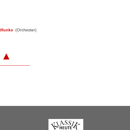
dfunks
(Orchester)
▲