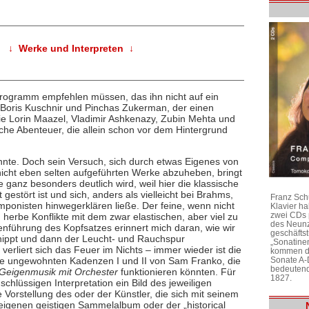
↓ Werke und Interpreten ↓
Programm empfehlen müssen, das ihn nicht auf ein
n Boris Kuschnir und Pinchas Zukerman, der einen
wie Lorin Maazel, Vladimir Ashkenazy, Zubin Mehta und
sche Abenteuer, die allein schon vor dem Hintergrund
önnte. Doch sein Versuch, sich durch etwas Eigenes von
nicht eben selten aufgeführten Werke abzuheben, bringt
 ganz besonders deutlich wird, weil hier die klassische
estört ist und sich, anders als vielleicht bei Brahms,
Franz Sch
omponisten hinwegerklären ließe. Der feine, wenn nicht
Klavier h
zwei CDs 
 herbe Konflikte mit dem zwar elastischen, aber viel zu
des Neunz
enführung des Kopfsatzes erinnert mich daran, wie wir
geschäftst
hnippt und dann der Leucht- und Rauchspur
„Sonatine
rliert sich das Feuer im Nichts – immer wieder ist die
kommen di
die ungewohnten Kadenzen I und II von Sam Franko, die
Sonate A-
bedeutend
Geigenmusik mit Orchester
funktionieren könnten. Für
1827.
chlüssigen Interpretation ein Bild des jeweiligen
orstellung des oder der Künstler, die sich mit seinem
igenen geistigen Sammelalbum oder der „historical