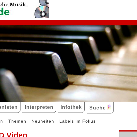
nisten
Interpreten
Infothek
Suche
en
Themen
Neuheiten
Labels im Fokus
D Video