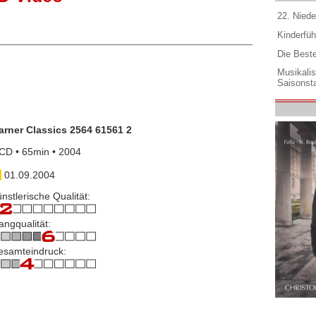
22. Niede
Kinderfüh
Die Best
Musikali
Saisonsta
arner Classics 2564 61561 2
CD • 65min • 2004
01.09.2004
nstlerische Qualität:
angqualität:
esamteindruck: