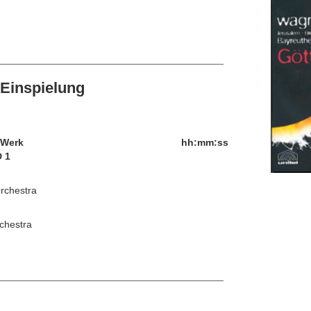
Einspielung
/Werk
hh:mm:ss
 1
Orchestra
rchestra