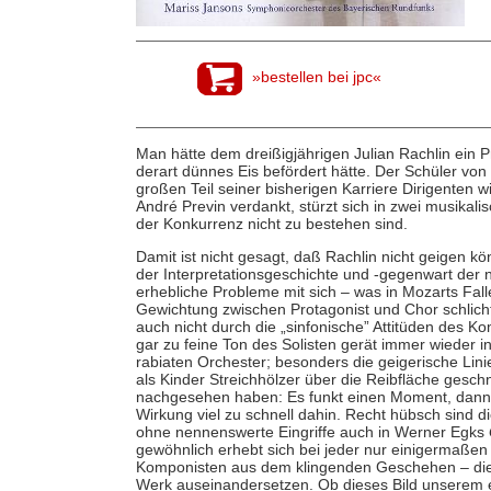
»bestellen bei jpc«
Man hätte dem dreißigjährigen Julian Rachlin ein 
derart dünnes Eis befördert hätte. Der Schüler vo
großen Teil seiner bisherigen Karriere Dirigenten 
André Previn verdankt, stürzt sich in zwei musikali
der Konkurrenz nicht zu bestehen sind.
Damit ist nicht gesagt, daß Rachlin nicht geigen k
der Interpretationsgeschichte und -gegenwart der 
erhebliche Probleme mit sich – was in Mozarts Falle
Gewichtung zwischen Protagonist und Chor schlicht g
auch nicht durch die „sinfonische” Attitüden des K
gar zu feine Ton des Solisten gerät immer wieder in
rabiaten Orchester; besonders die geigerische Lini
als Kinder Streichhölzer über die Reibfläche gesc
nachgesehen haben: Es funkt einen Moment, dann ve
Wirkung viel zu schnell dahin. Recht hübsch sind 
ohne nennenswerte Eingriffe auch in Werner Egks
gewöhnlich erhebt sich bei jeder nur einigermaßen s
Komponisten aus dem klingenden Geschehen – die V
Werk auseinandersetzen. Ob dieses Bild unserem e