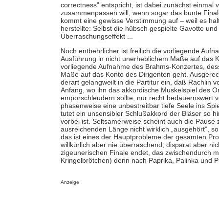
correctness” entspricht, ist dabei zunächst einmal 
zusammenpassen will, wenn sogar das bunte Finale 
kommt eine gewisse Verstimmung auf – weil es hal
herstellte: Selbst die hübsch gespielte Gavotte und
Überraschungseffekt ...
Noch entbehrlicher ist freilich die vorliegende A
Ausführung in nicht unerheblichem Maße auf das Ko
vorliegende Aufnahme des Brahms-Konzertes, dess
Maße auf das Konto des Dirigenten geht. Ausgerech
derart gelangweilt in die Partitur ein, daß Rachlin
Anfang, wo ihn das akkordische Muskelspiel des Orc
emporschleudern sollte, nur recht bedauernswert vo
phasenweise eine unbestreitbar tiefe Seele ins Spie
tutet ein unsensibler Schlußakkord der Bläser so h
vorbei ist. Seltsamerweise scheint auch die Pause z
ausreichenden Länge nicht wirklich „ausgehört”, s
das ist eines der Hauptprobleme der gesamten Prod
willkürlich aber nie überraschend, disparat aber ni
zigeunerischen Finale endet, das zwischendurch m
Kringelbrötchen) denn nach Paprika, Palinka und Pu
Anzeige