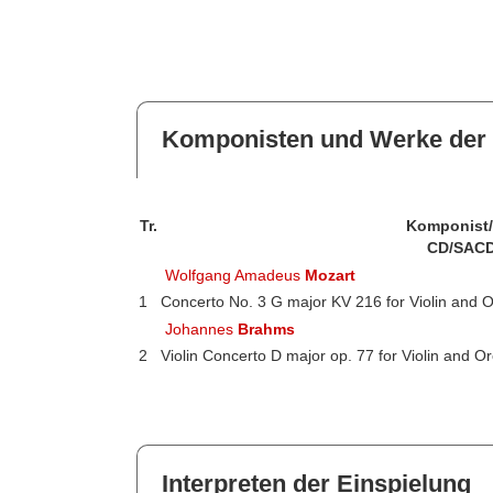
Komponisten und Werke der 
Tr.
Komponist
CD/SACD
Wolfgang Amadeus
Mozart
1
Concerto No. 3 G major KV 216 for Violin and 
Johannes
Brahms
2
Violin Concerto D major op. 77 for Violin and O
Interpreten der Einspielung