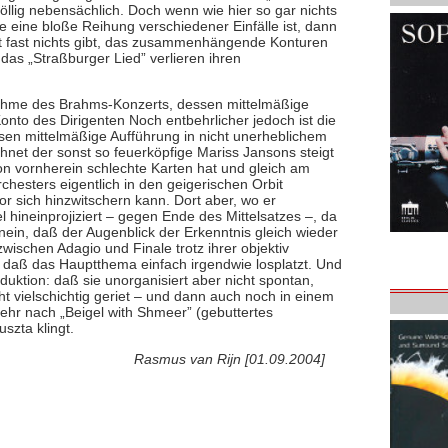
völlig nebensächlich. Doch wenn wie hier so gar nichts
eine bloße Reihung verschiedener Einfälle ist, dann
t fast nichts gibt, das zusammenhängende Konturen
 das „Straßburger Lied” verlieren ihren
ufnahme des Brahms-Konzerts, dessen mittelmäßige
nto des Dirigenten Noch entbehrlicher jedoch ist die
en mittelmäßige Aufführung in nicht unerheblichem
net der sonst so feuerköpfige Mariss Jansons steigt
 von vornherein schlechte Karten hat und gleich am
hesters eigentlich in den geigerischen Orbit
r sich hinzwitschern kann. Dort aber, wo er
l hineinprojiziert – gegen Ende des Mittelsatzes –, da
inein, daß der Augenblick der Erkenntnis gleich wieder
wischen Adagio und Finale trotz ihrer objektiv
o daß das Hauptthema einfach irgendwie losplatzt. Und
uktion: daß sie unorganisiert aber nicht spontan,
cht vielschichtig geriet – und dann auch noch in einem
ehr nach „Beigel with Shmeer” (gebuttertes
szta klingt.
Rasmus van Rijn [01.09.2004]