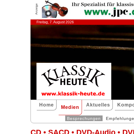
Anzeige
Freitag, 7. August 2026
Home
Aktuelles
Kompo
Medien
Besprechungen
Empfehlung
CD • SACD • DVD-Audio • DV