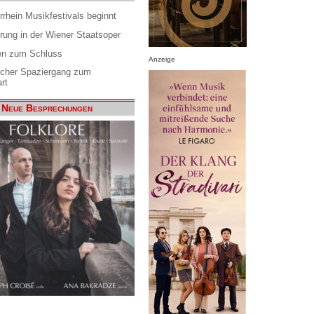
rrhein Musikfestivals beginnt
rung in der Wiener Staatsoper
en zum Schluss
Anzeige
scher Spaziergang zum
rt
Neue Besprechungen