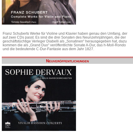
Franz Schuberts Werke für Violine und Klavier haben genau den Umfang, der
auf zwei CDs passt. Es sind die drei Sonaten des Neunzehnjährigen, die der
geschäftstüchtige Verleger Diabelli als „Sonatinen“ herausgegeben hat, dazu
kommen die als „Grand Duo“ veröffentlichte Sonate A-Dur, das h-Moll-Rondo
und die bedeutende C-Dur-Fantasie aus dem Jahr 1827.
Neuveröffentlichungen