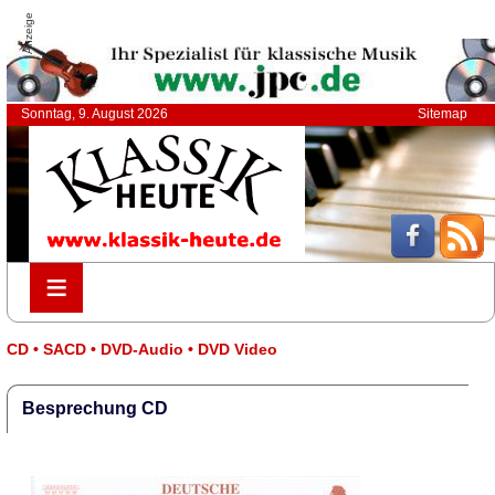
Anzeige
Sonntag, 9. August 2026
Sitemap
≡
≡
CD • SACD • DVD-Audio • DVD Video
Besprechung CD