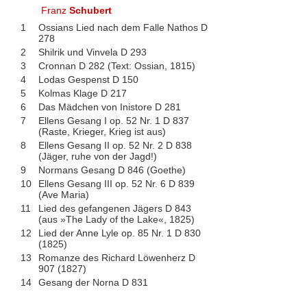
Franz
Schubert
1
Ossians Lied nach dem Falle Nathos D
278
2
Shilrik und Vinvela D 293
3
Cronnan D 282 (Text: Ossian, 1815)
4
Lodas Gespenst D 150
5
Kolmas Klage D 217
6
Das Mädchen von Inistore D 281
7
Ellens Gesang I op. 52 Nr. 1 D 837
(Raste, Krieger, Krieg ist aus)
8
Ellens Gesang II op. 52 Nr. 2 D 838
(Jäger, ruhe von der Jagd!)
9
Normans Gesang D 846 (Goethe)
10
Ellens Gesang III op. 52 Nr. 6 D 839
(Ave Maria)
11
Lied des gefangenen Jägers D 843
(aus »The Lady of the Lake«, 1825)
12
Lied der Anne Lyle op. 85 Nr. 1 D 830
(1825)
13
Romanze des Richard Löwenherz D
907 (1827)
14
Gesang der Norna D 831