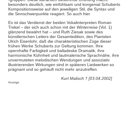
besonders deutlich, wie einfühlsam und kongenial Schuberts
Kompositionsweise auf den jeweiligen Stil, die Syntax und
die Sinnschwerpunkte reagiert. So auch hier.
Es ist das Verdienst der beiden Vokalinterpreten Roman
Trekel – der sich auch schon mit der
Winterreise
(Vol. 1)
glänzend bewährt hat – und Ruth Ziesak sowie des
künstlerischen Leiters der Gesamtedition, des Pianisten
Ulrich Eisenlohr, daß die charakteristischen Züge dieser
frühen Werke Schuberts zur Geltung kommen. Ihre
opernhafte Farbigkeit und balladeske Dramatik, ihre
harmonische Kühnheit und lautmalerische Sprachnähe, ihre
unvermuteten melodischen Wendungen und assoziativ
illustrierenden Wirkungen sind in späteren Liedwerken so
prägnant und so gehäuft nicht mehr anzutreffen.
Kurt Malisch † [03.04.2002]
Anzeige