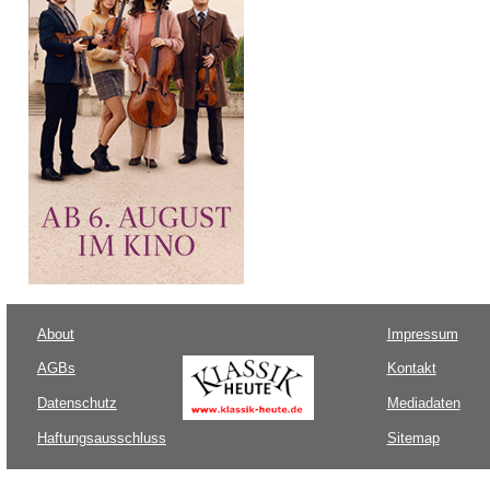
About
Impressum
AGBs
Kontakt
Datenschutz
Mediadaten
Haftungsausschluss
Sitemap