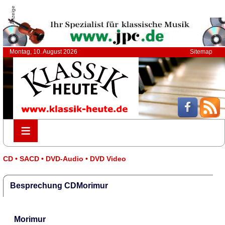
Anzeige
Montag, 10. August 2026
Sitemap
≡
≡
CD • SACD • DVD-Audio • DVD Video
Besprechung CDMorimur
Morimur