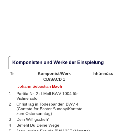
Komponisten und Werke der Einspielung
Tr.
Komponist/Werk
hh:mm:ss
CD/SACD 1
Johann Sebastian
Bach
1
Partita Nr. 2 d-Moll BWV 1004 für
Violine solo
2
Christ lag in Todesbanden BWV 4
(Cantata for Easter Sunday/Kantate
zum Ostersonntag)
3
Dein Will' gscheh'
4
Befiehl Du Deine Wege
5
Jesu, meine Freude BWV 227 (Motette)