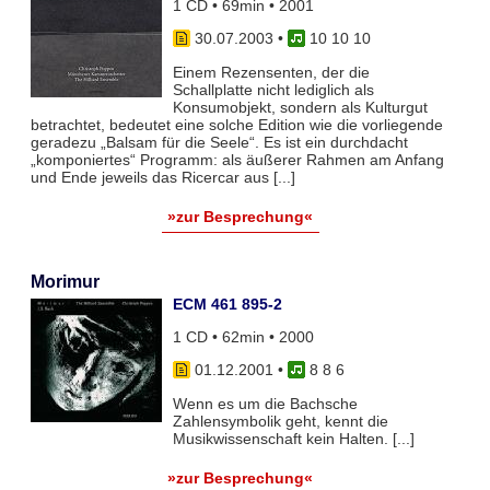
1 CD • 69min • 2001
30.07.2003
•
10 10 10
Einem Rezensenten, der die
Schallplatte nicht lediglich als
Konsumobjekt, sondern als Kulturgut
betrachtet, bedeutet eine solche Edition wie die vorliegende
geradezu „Balsam für die Seele“. Es ist ein durchdacht
„komponiertes“ Programm: als äußerer Rahmen am Anfang
und Ende jeweils das Ricercar aus [...]
»zur Besprechung«
Morimur
ECM 461 895-2
1 CD • 62min • 2000
01.12.2001
•
8 8 6
Wenn es um die Bachsche
Zahlensymbolik geht, kennt die
Musikwissenschaft kein Halten. [...]
»zur Besprechung«