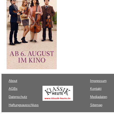
About
Impressum
AGBs
Kontakt
Datenschutz
Mediadaten
Haftungsausschluss
Sitemap