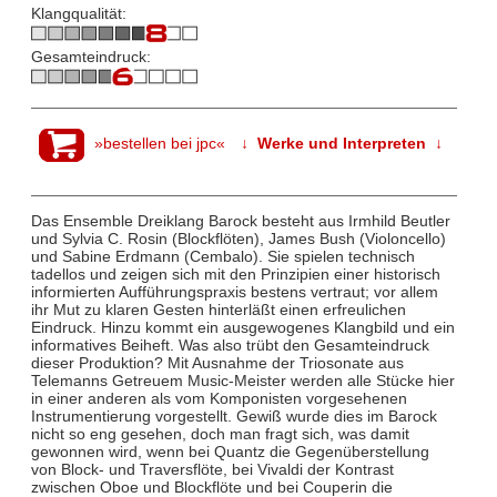
Klangqualität:
Gesamteindruck:
»bestellen bei jpc«
↓ Werke und Interpreten ↓
Das Ensemble Dreiklang Barock besteht aus Irmhild Beutler
und Sylvia C. Rosin (Blockflöten), James Bush (Violoncello)
und Sabine Erdmann (Cembalo). Sie spielen technisch
tadellos und zeigen sich mit den Prinzipien einer historisch
informierten Aufführungspraxis bestens vertraut; vor allem
ihr Mut zu klaren Gesten hinterläßt einen erfreulichen
Eindruck. Hinzu kommt ein ausgewogenes Klangbild und ein
informatives Beiheft. Was also trübt den Gesamteindruck
dieser Produktion? Mit Ausnahme der Triosonate aus
Telemanns Getreuem Music-Meister werden alle Stücke hier
in einer anderen als vom Komponisten vorgesehenen
Instrumentierung vorgestellt. Gewiß wurde dies im Barock
nicht so eng gesehen, doch man fragt sich, was damit
gewonnen wird, wenn bei Quantz die Gegenüberstellung
von Block- und Traversflöte, bei Vivaldi der Kontrast
zwischen Oboe und Blockflöte und bei Couperin die