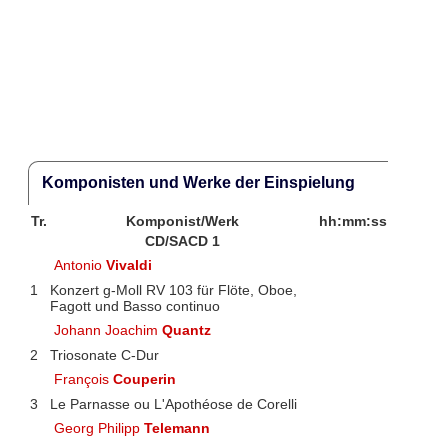
Komponisten und Werke der Einspielung
Tr.
Komponist/Werk
hh:mm:ss
CD/SACD 1
Antonio
Vivaldi
1
Konzert g-Moll RV 103 für Flöte, Oboe,
Fagott und Basso continuo
Johann Joachim
Quantz
2
Triosonate C-Dur
François
Couperin
3
Le Parnasse ou L'Apothéose de Corelli
Georg Philipp
Telemann