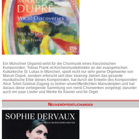
Ein Münchner Organist wirbt für die Chormusik eines französischen
Komponisten: Tobias Frank ist Kirchenmusikdirektor an der evangelischen
Kulturkirche St. Lukas in München, spielt nicht nur sehr gerne Orgelwerke von
Marcel Dupré, sondern erforscht seit über zwanzig Jahren das gesamte
musikalische Erbe dieses Komponisten, hat durch die Enkelin des Komponisten
Alice Tollet-Szebrat Zugang zu bisher unveröffentlichten Manuskripten und hat
daraus diese vorliegende Sammlung von meist Chorwerken vorgelegt, darunter
auch ein paar Lieder und Werke für Klavier und für Orgel.
Neuveröffentlichungen