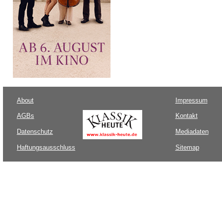
About
Impressum
AGBs
Kontakt
Datenschutz
Mediadaten
Haftungsausschluss
Sitemap