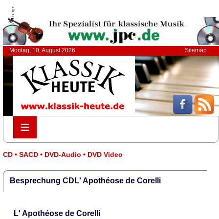
Anzeige
Montag, 10. August 2026
Sitemap
≡
≡
CD • SACD • DVD-Audio • DVD Video
Besprechung CDL' Apothéose de Corelli
L' Apothéose de Corelli