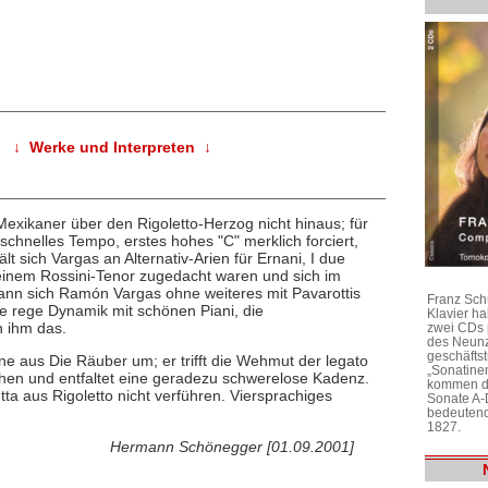
↓ Werke und Interpreten ↓
Mexikaner über den Rigoletto-Herzog nicht hinaus; für
schnelles Tempo, erstes hohes "C" merklich forciert,
lt sich Vargas an Alternativ-Arien für Ernani, I due
ls einem Rossini-Tenor zugedacht waren und sich im
ann sich Ramón Vargas ohne weiteres mit Pavarottis
Franz Sch
 rege Dynamik mit schönen Piani, die
Klavier h
n ihm das.
zwei CDs 
des Neunz
geschäftst
ne aus Die Räuber um; er trifft die Wehmut der legato
„Sonatine
ühen und entfaltet eine geradezu schwerelose Kadenz.
kommen di
tta aus Rigoletto nicht verführen. Viersprachiges
Sonate A-
bedeutend
1827.
Hermann Schönegger [01.09.2001]