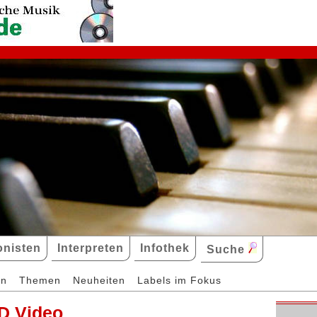
nisten
Interpreten
Infothek
Suche
en
Themen
Neuheiten
Labels im Fokus
D Video