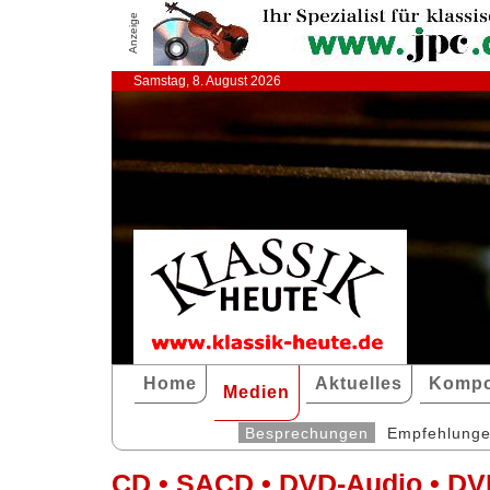
Anzeige
Samstag, 8. August 2026
Home
Aktuelles
Kompo
Medien
Besprechungen
Empfehlung
CD • SACD • DVD-Audio • DV