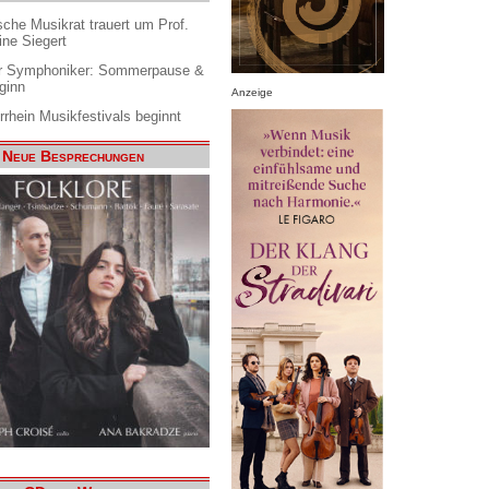
che Musikrat trauert um Prof.
ine Siegert
 Symphoniker: Sommerpause &
ginn
Anzeige
rrhein Musikfestivals beginnt
Neue Besprechungen