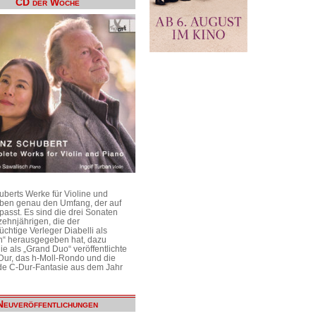
CD der Woche
uberts Werke für Violine und
aben genau den Umfang, der auf
passt. Es sind die drei Sonaten
ehnjährigen, die der
üchtige Verleger Diabelli als
n“ herausgegeben hat, dazu
e als „Grand Duo“ veröffentlichte
Dur, das h-Moll-Rondo und die
e C-Dur-Fantasie aus dem Jahr
Neuveröffentlichungen