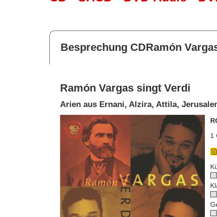
Besprechung CDRamón Vargas 
Ramón Vargas singt Verdi
Arien aus Ernani, Alzira, Attila, Jerusale
R
1 
Kü
Kl
G