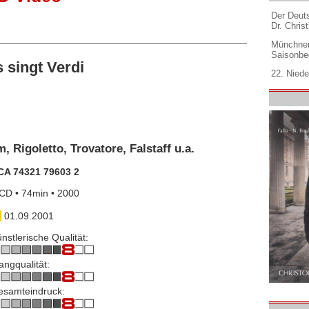
Der Deuts
Dr. Christ
Münchner
Saisonbe
singt Verdi
22. Niede
m, Rigoletto, Trovatore, Falstaff u.a.
CA 74321 79603 2
CD • 74min • 2000
01.09.2001
nstlerische Qualität:
angqualität:
esamteindruck: