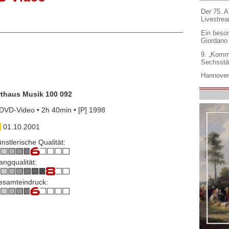
Der 75. 
Livestre
Ein beso
Giordano
9. „Komm
Sechsstä
Hannover
rthaus Musik 100 092
DVD-Video • 2h 40min • [P] 1998
01.10.2001
nstlerische Qualität:
angqualität:
esamteindruck: