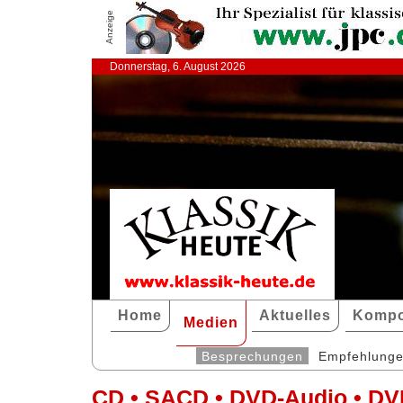
Anzeige
Donnerstag, 6. August 2026
Home
Aktuelles
Kompo
Medien
Besprechungen
Empfehlung
CD • SACD • DVD-Audio • DV