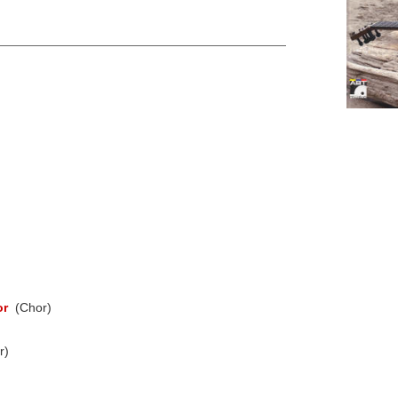
or
(Chor)
r)