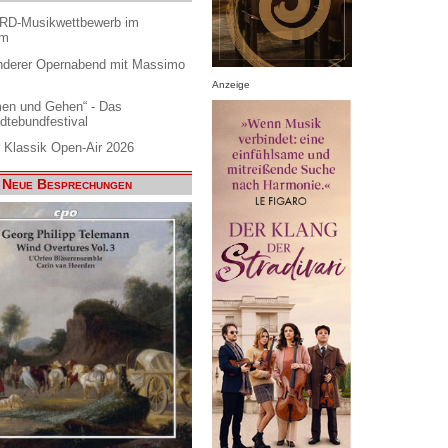
ARD-Musikwettbewerb im
am
nderer Opernabend mit Massimo
Anzeige
en und Gehen“ - Das
dtebundfestival
 Klassik Open-Air 2026
Neue Besprechungen