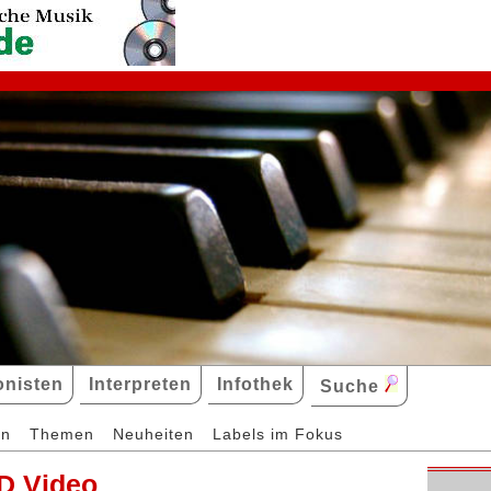
nisten
Interpreten
Infothek
Suche
en
Themen
Neuheiten
Labels im Fokus
D Video