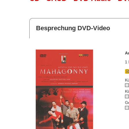
Besprechung DVD-Video
A
1 
Kü
Kl
G