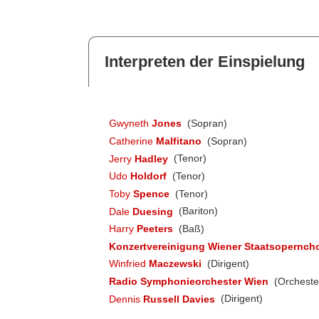
Interpreten der Einspielung
Gwyneth
Jones
(Sopran)
Catherine
Malfitano
(Sopran)
Jerry
Hadley
(Tenor)
Udo
Holdorf
(Tenor)
Toby
Spence
(Tenor)
Dale
Duesing
(Bariton)
Harry
Peeters
(Baß)
Konzertvereinigung Wiener Staatsopernch
Winfried
Maczewski
(Dirigent)
Radio Symphonieorchester Wien
(Orcheste
Dennis
Russell Davies
(Dirigent)