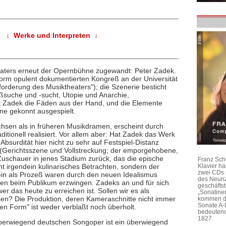
↓ Werke und Interpreten ↓
eaters erneut der Opernbühne zugewandt: Peter Zadek.
orm opulent dokumentierten Kongreß an der Universität
forderung des Musiktheaters"); die Szenerie besticht
suche und -sucht, Utopie und Anarchie,
 Zadek die Fäden aus der Hand, und die Elemente
ne gekonnt ausgespielt.
hsen als in früheren Musikdramen, erscheint durch
ditionell realisiert. Vor allem aber: Hat Zadek das Werk
 Absurdität hier nicht zu sehr auf Festspiel-Distanz
 (Gerichtsszene und Vollstreckung; der emporgehobene,
Zuschauer in jenes Stadium zurück, das die epische
Franz Sch
 irgendein kulinarisches Betrachten, sondern der
Klavier h
zwei CDs 
in als Prozeß waren durch den neuen Idealismus
des Neunz
ngen beim Publikum erzwingen. Zadeks an und für sich
geschäftst
 das heute zu erreichen ist. Sollen wir es als
„Sonatine
en? Die Produktion, deren Kameraschnitte nicht immer
kommen di
Sonate A-
hen Form" ist weder verblaßt noch überholt.
bedeutend
1827.
er überwiegend deutschen Songoper ist ein überwiegend