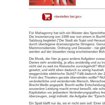
»bestellen bei jpc«
Für Mahagonny hat sich ein Meister des Sprechth
Die Inszenierung von 1998 war von einem in Buchf
Salzburg begleitet ("Die Stadt als Sujet und Heraus
durch überlegene dramaturgische Stringenz. Genuß
Mammonsdienste, Ordnung und Desaster - nie gibt
werden auf der bisweilen riesig erscheinenden Büh
Die Musik, der hier ja ganz andere Aufgaben zuwac
Davies sehr anständig, ja allzu anständig und zu tra
nicht viel zu weit ins Klassische zurückgeholt? Wird
gesetzt, und wirkt eben dadurch zu wenig hautnah
weggerückte elektrische Stuhl)? Fällt dadurch der 
Form des Theaters gerade überwinden wollte? Nicht
veränderliche und verändernde Mensch, Menschse
Brecht-Weills angepeilt. Brecht wollte Entscheidu
souveräne Leistung macht erneut bewußt, wie schwer
Kapitulation vor jedwedem Veränderungspathos les
überzeugen, zeigt indirekt: die Aufgabe der "Episc
Ein Spalt klafft nur da, wo er nicht sein soll: Ein