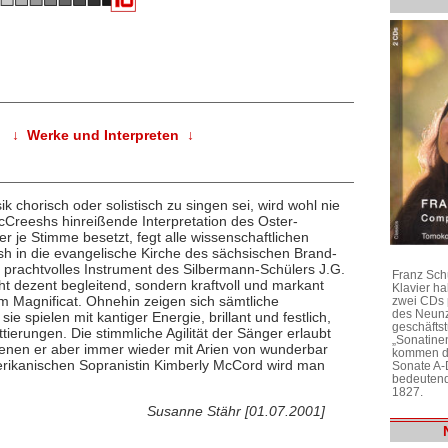
↓ Werke und Interpreten ↓
k chorisch oder solistisch zu singen sei, wird wohl nie
Creeshs hinreißende Interpretation des Oster-
r je Stimme besetzt, fegt alle wissenschaftlichen
 in die evangelische Kirche des sächsischen Brand-
n prachtvolles Instrument des Silbermann-Schülers J.G.
Franz Sch
ht dezent begleitend, sondern kraftvoll und markant
Klavier h
m Magnificat. Ohnehin zeigen sich sämtliche
zwei CDs 
des Neunz
ie spielen mit kantiger Energie, brillant und festlich,
geschäftst
ttierungen. Die stimmliche Agilität der Sänger erlaubt
„Sonatine
enen er aber immer wieder mit Arien von wunderbar
kommen di
erikanischen Sopranistin Kimberly McCord wird man
Sonate A-
bedeutend
1827.
Susanne Stähr [01.07.2001]