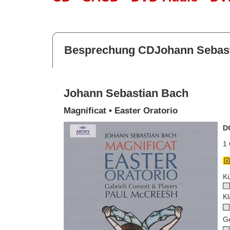
Besprechung CDJohann Sebas
Johann Sebastian Bach
Magnificat • Easter Oratorio
D
1 
Kü
Kl
G