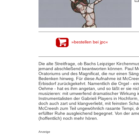
»bestellen bei jpc«
Die alte Streitfrage, ob Bachs Leipziger Kirchenmusi
jemand abschließend beantworten können. Paul Mc
Oratoriums und des Magnificat, die nur einen Sänge
Bedenken hinweg. Für diese Aufnahme ist McCreesh
Erbisdorf zurückgekehrt. Namentlich die Orgel - ei
Oehme - hat es ihm angetan, und so läßt er sie nic
musizieren: mit umwerfend dramatischer Wirkung i
Instrumentalisten der Gabrieli Players in Hochform, s
doch auch zart und klangverliebt, mit feinsten Scha
McCreesh zum Teil ungewöhnlich rasante Tempi, d
erfüllter Ruhe ausgleichend begegnet. Von der am
(hoffentlich) noch mehr hören.
Anzeige