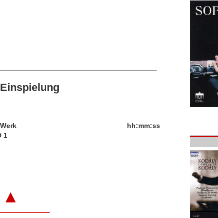
Einspielung
/Werk
hh:mm:ss
 1
▲