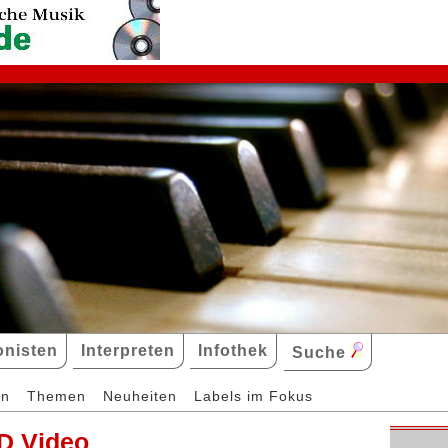
nisten
Interpreten
Infothek
Suche
en
Themen
Neuheiten
Labels im Fokus
D Video