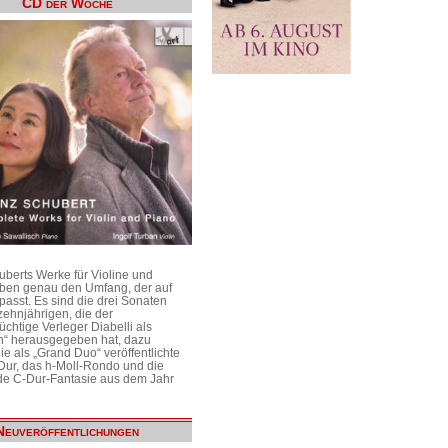
CD der Woche
uberts Werke für Violine und
aben genau den Umfang, der auf
passt. Es sind die drei Sonaten
ehnjährigen, die der
üchtige Verleger Diabelli als
n“ herausgegeben hat, dazu
e als „Grand Duo“ veröffentlichte
Dur, das h-Moll-Rondo und die
e C-Dur-Fantasie aus dem Jahr
Neuveröffentlichungen