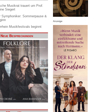
che Musikrat trauert um Prof.
ine Siegert
 Symphoniker: Sommerpause &
ginn
Anzeige
rrhein Musikfestivals beginnt
Neue Besprechungen