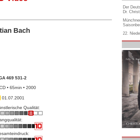
Der Deuts
Dr. Christ
Münchner
Saisonbe
tian Bach
22. Niede
GA 469 531-2
CD • 65min • 2000
01.07.2001
nstlerische Qualität:
angqualität:
esamteindruck: