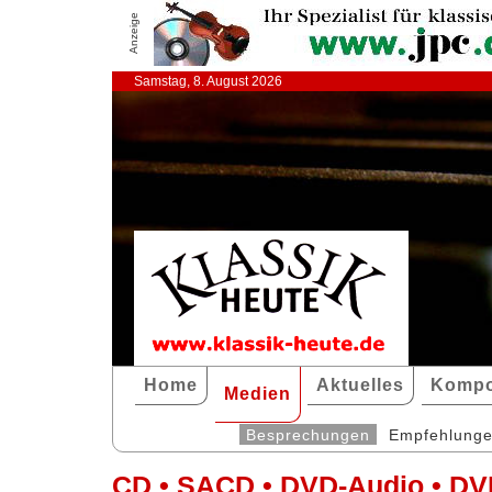
Anzeige
Samstag, 8. August 2026
Home
Aktuelles
Kompo
Medien
Besprechungen
Empfehlung
CD • SACD • DVD-Audio • DV