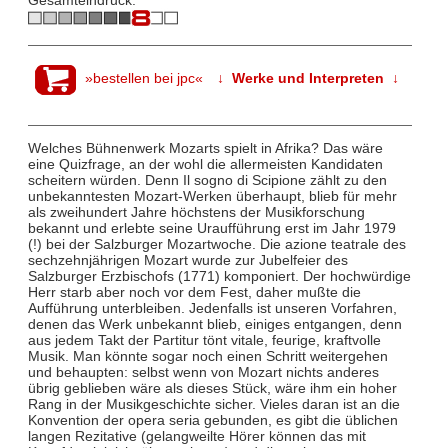
Gesamteindruck:
»bestellen bei jpc«
↓ Werke und Interpreten ↓
Welches Bühnenwerk Mozarts spielt in Afrika? Das wäre
eine Quizfrage, an der wohl die allermeisten Kandidaten
scheitern würden. Denn Il sogno di Scipione zählt zu den
unbekanntesten Mozart-Werken überhaupt, blieb für mehr
als zweihundert Jahre höchstens der Musikforschung
bekannt und erlebte seine Uraufführung erst im Jahr 1979
(!) bei der Salzburger Mozartwoche. Die azione teatrale des
sechzehnjährigen Mozart wurde zur Jubelfeier des
Salzburger Erzbischofs (1771) komponiert. Der hochwürdige
Herr starb aber noch vor dem Fest, daher mußte die
Aufführung unterbleiben. Jedenfalls ist unseren Vorfahren,
denen das Werk unbekannt blieb, einiges entgangen, denn
aus jedem Takt der Partitur tönt vitale, feurige, kraftvolle
Musik. Man könnte sogar noch einen Schritt weitergehen
und behaupten: selbst wenn von Mozart nichts anderes
übrig geblieben wäre als dieses Stück, wäre ihm ein hoher
Rang in der Musikgeschichte sicher. Vieles daran ist an die
Konvention der opera seria gebunden, es gibt die üblichen
langen Rezitative (gelangweilte Hörer können das mit