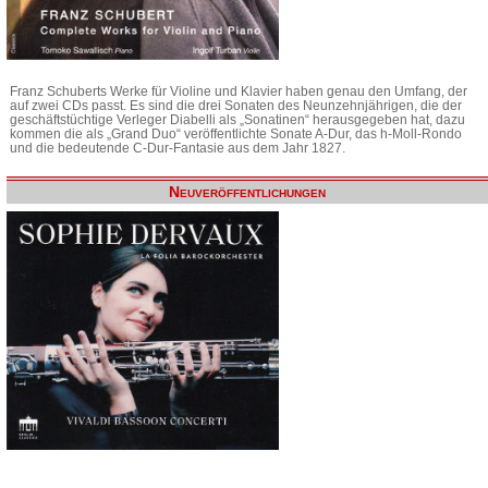
Franz Schuberts Werke für Violine und Klavier haben genau den Umfang, der
auf zwei CDs passt. Es sind die drei Sonaten des Neunzehnjährigen, die der
geschäftstüchtige Verleger Diabelli als „Sonatinen“ herausgegeben hat, dazu
kommen die als „Grand Duo“ veröffentlichte Sonate A-Dur, das h-Moll-Rondo
und die bedeutende C-Dur-Fantasie aus dem Jahr 1827.
Neuveröffentlichungen