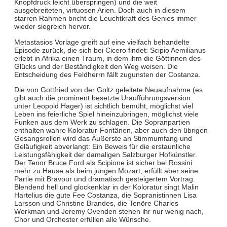
Knopfdruck leicht überspringen) und die weit
ausgebreiteten, virtuosen Arien. Doch auch in diesem
starren Rahmen bricht die Leuchtkraft des Genies immer
wieder siegreich hervor.
Metastasios Vorlage greift auf eine vielfach behandelte
Episode zurück, die sich bei Cicero findet: Scipio Aemilianus
erlebt in Afrika einen Traum, in dem ihm die Göttinnen des
Glücks und der Beständigkeit den Weg weisen. Die
Entscheidung des Feldherrn fällt zugunsten der Costanza.
Die von Gottfried von der Goltz geleitete Neuaufnahme (es
gibt auch die prominent besetzte Uraufführungsversion
unter Leopold Hager) ist sichtlich bemüht, möglichst viel
Leben ins feierliche Spiel hineinzubringen, möglichst viele
Funken aus dem Werk zu schlagen. Die Sopranpartien
enthalten wahre Koloratur-Fontänen, aber auch den übrigen
Gesangsrollen wird das Äußerste an Stimmumfang und
Geläufigkeit abverlangt: Ein Beweis für die erstaunliche
Leistungsfähigkeit der damaligen Salzburger Hofkünstler.
Der Tenor Bruce Ford als Scipione ist sicher bei Rossini
mehr zu Hause als beim jungen Mozart, erfüllt aber seine
Partie mit Bravour und dramatisch gesteigertem Vortrag.
Blendend hell und glockenklar in der Koloratur singt Malin
Hartelius die gute Fee Costanza, die Sopranistinnen Lisa
Larsson und Christine Brandes, die Tenöre Charles
Workman und Jeremy Ovenden stehen ihr nur wenig nach,
Chor und Orchester erfüllen alle Wünsche.