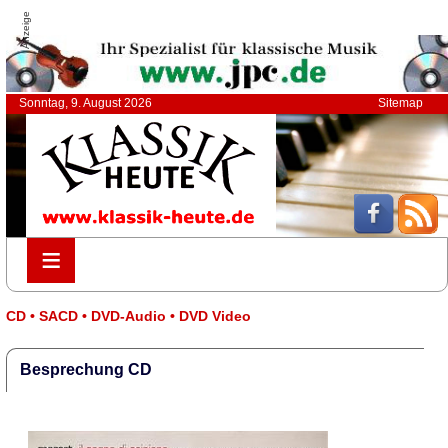
Anzeige
Sonntag, 9. August 2026
Sitemap
≡
≡
CD • SACD • DVD-Audio • DVD Video
Besprechung CD