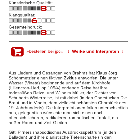
Künstlerische Qualität:
Klangqualität:
Gesamteindruck:
»bestellen bei jpc«
↓ Werke und Interpreten ↓
Aus Liedern und Gesängen von Brahms hat Klaus Jörg
Schönmetzler einen fiktiven Zyklus entworfen. Die unter
Wasser (Vineta) beginnende und auf dem Kirchhofe
(Liliencron-Lied, op.105/4) endende Reise hat ihre
todessüßen Reize, und Wilhelm Müller, der Dichter von
Schuberts Winterreise, ist mit dabei (in den Chorstücken Die
Braut und in Vineta, dem vielleicht schönsten Chorstück des
19. Jahrhunderts). Die Interpretationen fallen unterschiedlich
aus, gelegentlich wünschte man sich einen noch
offensichtlicheren, radikaleren romantischen Tonfall, ein
außer Raum-und-Zeit-Gleiten.
Gitti Pirners rhapsodisches Ausdrucksspektrum (in den
Balladen) und ihre pianistische Tiefenschärfe (in den