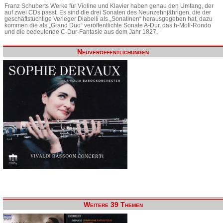
Franz Schuberts Werke für Violine und Klavier haben genau den Umfang, der
auf zwei CDs passt. Es sind die drei Sonaten des Neunzehnjährigen, die der
geschäftstüchtige Verleger Diabelli als „Sonatinen“ herausgegeben hat, dazu
kommen die als „Grand Duo“ veröffentlichte Sonate A-Dur, das h-Moll-Rondo
und die bedeutende C-Dur-Fantasie aus dem Jahr 1827.
Neuveröffentlichungen
Weitere 39 Themen