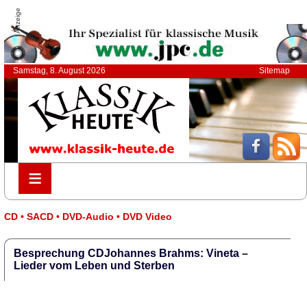
Anzeige
Samstag, 8. August 2026
Sitemap
≡
≡
CD • SACD • DVD-Audio • DVD Video
Besprechung CDJohannes Brahms: Vineta –
Lieder vom Leben und Sterben