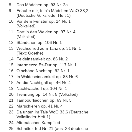
8
Das Mädchen op. 93 Nr. 2a
9
Erlaube mir, fein's Mädchen WoO 33,2
(Deutsche Volkslieder Heft 1)
10
Vor dem Fenster op. 14 Nr. 1
(Volkslied)
11
Dort in den Weiden op. 97 Nr. 4
(Volkslied)
12
Ständchen op. 106 Nr. 1
13
Wechsellied zum Tanz op. 31 Nr. 1
(Text: Goethe)
14
Feldeinsamkeit op. 86 Nr. 2
15
Intermezzo Es-Dur op. 117 Nr. 1
16
O schöne Nacht op. 92 Nr. 1
17
In Waldeseinsamkeit op. 85 Nr. 6
18
An die Nachtigall op. 46 Nr. 4
19
Nachtwache I op. 104 Nr. 1
20
Trennung op. 14 Nr. 5 (Volkslied)
21
Tambourliedchen op. 69 Nr. 5
22
Marschieren op. 41 Nr. 4
23
Da unten im Tale WoO 33,6 (Deutsche
Volkslieder Heft 1)
24
Altdeutsches Kampflied
25
Schnitter Tod Nr. 21 (aus: 28 deutsche