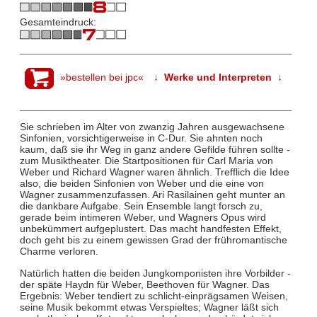
Gesamteindruck:
»bestellen bei jpc«
↓ Werke und Interpreten ↓
Sie schrieben im Alter von zwanzig Jahren ausgewachsene
Sinfonien, vorsichtigerweise in C-Dur. Sie ahnten noch
kaum, daß sie ihr Weg in ganz andere Gefilde führen sollte -
zum Musiktheater. Die Startpositionen für Carl Maria von
Weber und Richard Wagner waren ähnlich. Trefflich die Idee
also, die beiden Sinfonien von Weber und die eine von
Wagner zusammenzufassen. Ari Rasilainen geht munter an
die dankbare Aufgabe. Sein Ensemble langt forsch zu,
gerade beim intimeren Weber, und Wagners Opus wird
unbekümmert aufgeplustert. Das macht handfesten Effekt,
doch geht bis zu einem gewissen Grad der frühromantische
Charme verloren.
Natürlich hatten die beiden Jungkomponisten ihre Vorbilder -
der späte Haydn für Weber, Beethoven für Wagner. Das
Ergebnis: Weber tendiert zu schlicht-einprägsamen Weisen,
seine Musik bekommt etwas Verspieltes; Wagner läßt sich