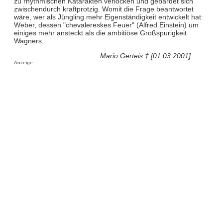
zu rhythmischen Katarakten verlocken und gebärdet sich
zwischendurch kraftprotzig. Womit die Frage beantwortet
wäre, wer als Jüngling mehr Eigenständigkeit entwickelt hat:
Weber, dessen "chevalereskes Feuer" (Alfred Einstein) um
einiges mehr ansteckt als die ambitiöse Großspurigkeit
Wagners.
Mario Gerteis † [01.03.2001]
Anzeige