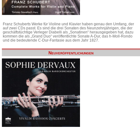
Franz Schuberts Werke für Violine und Klavier haben genau den Umfang, der
auf zwei CDs passt. Es sind die drei Sonaten des Neunzehnjährigen, die der
geschäftstüchtige Verleger Diabelli als „Sonatinen“ herausgegeben hat, dazu
kommen die als „Grand Duo“ veröffentlichte Sonate A-Dur, das h-Moll-Rondo
und die bedeutende C-Dur-Fantasie aus dem Jahr 1827.
Neuveröffentlichungen