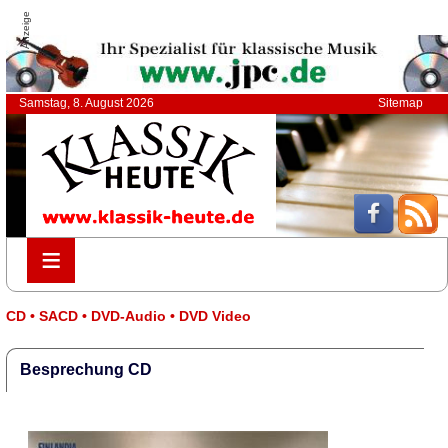
Anzeige
Samstag, 8. August 2026
Sitemap
≡
≡
CD • SACD • DVD-Audio • DVD Video
Besprechung CD