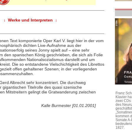
↓ Werke und Interpreten ↓
nen Text komponierte Oper Karl V. liegt hier in der vom
mosphärisch dichten Live-Aufnahme aus der
ationserfolg seines Jonny spielt auf – eine sehr
um den spanischen König geschrieben, die sich als Folie
ufkommenden Nationalsozialismus darstellt und um
reist. Die so entstandene Vielschichtigkeit des Librettos
gezielt offen gehaltener Szenen; in der vorliegenden
zusammenzuhalten.
Gerd Albrecht sehr konzentriert. Die durchweg
gigantischen Titelrolle des quasi szenische
n Mitstreitern gelingt die Gratwanderung zwischen
Franz Sch
Klavier h
zwei CDs 
des Neunz
Kalle Burmester [01.01.2001]
geschäftst
„Sonatine
kommen di
Sonate A-
bedeutend
1827.