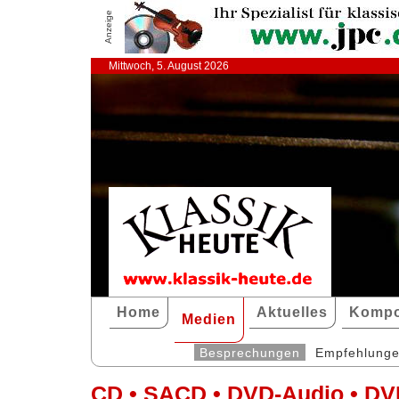
Anzeige
Mittwoch, 5. August 2026
Home
Aktuelles
Kompo
Medien
Besprechungen
Empfehlung
CD • SACD • DVD-Audio • DV