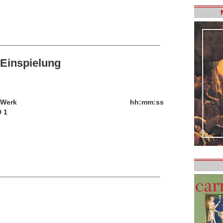
Einspielung
/Werk
hh:mm:ss
 1