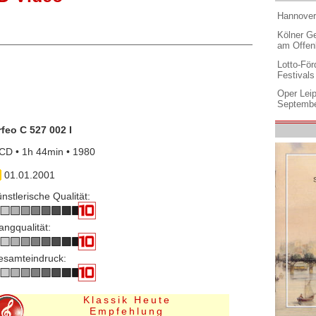
Hannover
Kölner Ge
am Offen
Lotto-För
Festival
Oper Leip
Septembe
feo C 527 002 I
CD • 1h 44min • 1980
01.01.2001
nstlerische Qualität:
angqualität:
esamteindruck:
Klassik Heute
Empfehlung