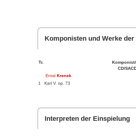
Komponisten und Werke der 
Tr.
Komponist
CD/SACD
Ernst
Krenek
1
Karl V. op. 73
Interpreten der Einspielung