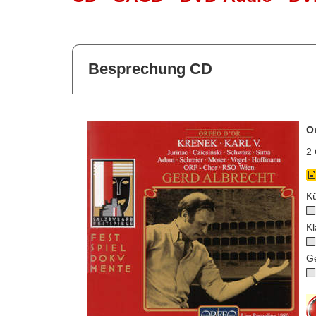
Besprechung CD
Or
2 
Kü
Kl
G