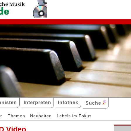
nisten
Interpreten
Infothek
Suche
en
Themen
Neuheiten
Labels im Fokus
D Video