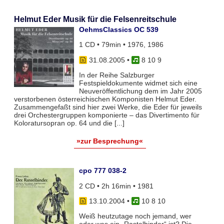
Helmut Eder Musik für die Felsenreitschule
OehmsClassics OC 539
1 CD • 79min • 1976, 1986
31.08.2005
•
8 10 9
In der Reihe Salzburger
Festspieldokumente widmet sich eine
Neuveröffentlichung dem im Jahr 2005
verstorbenen österreichischen Komponisten Helmut Eder.
Zusammengefaßt sind hier zwei Werke, die Eder für jeweils
drei Orchestergruppen komponierte – das Divertimento für
Koloratursopran op. 64 und die [...]
»zur Besprechung«
cpo 777 038-2
2 CD • 2h 16min • 1981
13.10.2004
•
10 8 10
Weiß heutzutage noch jemand, wer