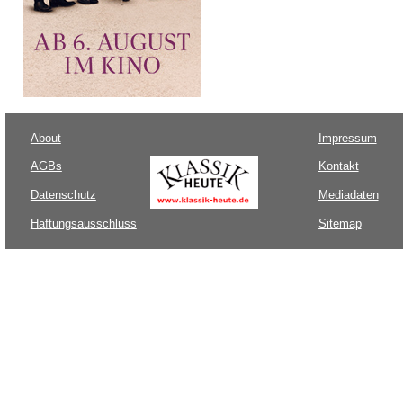
About
Impressum
AGBs
Kontakt
Datenschutz
Mediadaten
Haftungsausschluss
Sitemap