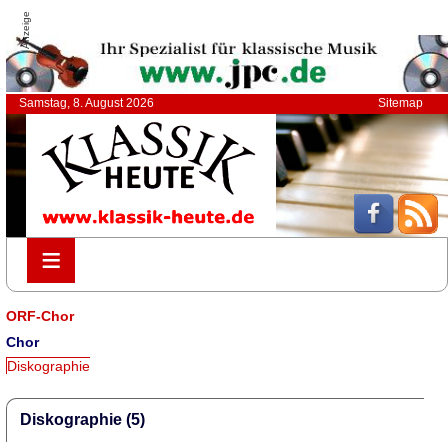
Anzeige
Samstag, 8. August 2026
Sitemap
≡
≡
ORF-Chor
Chor
Diskographie
Diskographie (5)