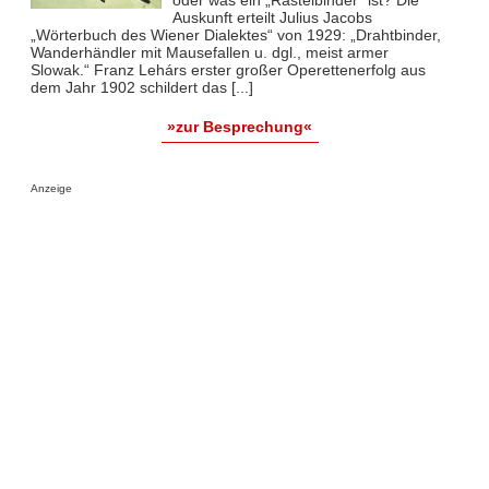
oder was ein „Rastelbinder“ ist? Die
Auskunft erteilt Julius Jacobs
„Wörterbuch des Wiener Dialektes“ von 1929: „Drahtbinder,
Wanderhändler mit Mausefallen u. dgl., meist armer
Slowak.“ Franz Lehárs erster großer Operettenerfolg aus
dem Jahr 1902 schildert das [...]
»zur Besprechung«
Anzeige