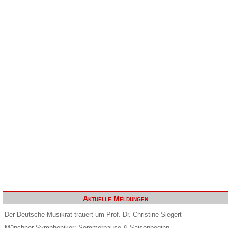
Aktuelle Meldungen
Der Deutsche Musikrat trauert um Prof. Dr. Christine Siegert
Münchner Symphoniker: Sommerpause & Saisonbeginn