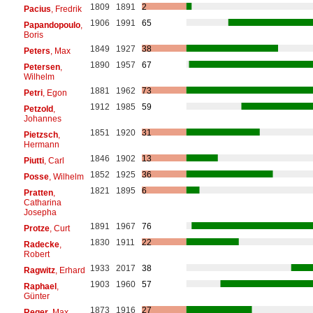
1809
1891
2
Pacius
, Fredrik
1906
1991
65
Papandopoulo
,
Boris
1849
1927
38
Peters
, Max
1890
1957
67
Petersen
,
Wilhelm
1881
1962
73
Petri
, Egon
1912
1985
59
Petzold
,
Johannes
1851
1920
31
Pietzsch
,
Hermann
1846
1902
13
Piutti
, Carl
1852
1925
36
Posse
, Wilhelm
1821
1895
6
Pratten
,
Catharina
Josepha
1891
1967
76
Protze
, Curt
1830
1911
22
Radecke
,
Robert
1933
2017
38
Ragwitz
, Erhard
1903
1960
57
Raphael
,
Günter
1873
1916
27
Reger
, Max