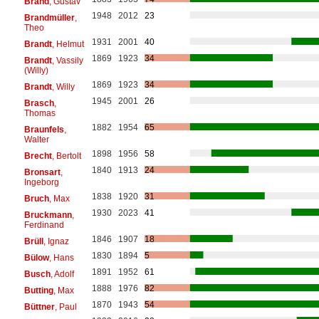
Brand
, Gustav
1948
2012
23
Brandmüller
,
Theo
1931
2001
40
Brandt
, Helmut
1869
1923
34
Brandt
, Vassily
(Willy)
1869
1923
34
Brandt
, Willy
1945
2001
26
Brasch
,
Thomas
1882
1954
65
Braunfels
,
Walter
1898
1956
58
Brecht
, Bertolt
1840
1913
24
Bronsart
,
Ingeborg
1838
1920
31
Bruch
, Max
1930
2023
41
Bruckmann
,
Ferdinand
1846
1907
18
Brüll
, Ignaz
1830
1894
5
Bülow
, Hans
1891
1952
61
Busch
, Adolf
1888
1976
82
Butting
, Max
1870
1943
54
Büttner
, Paul