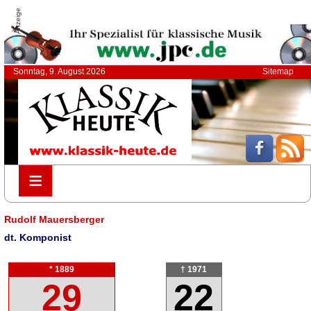
Anzeige
Sonntag, 9. August 2026
Sitemap
≡
≡
Rudolf Mauersberger
dt. Komponist
* 1889
† 1971
29
22