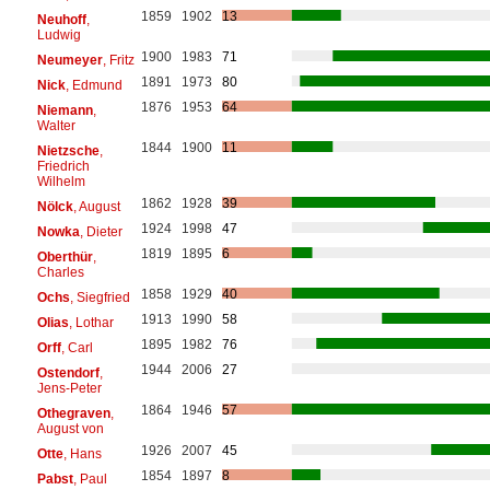
1859
1902
13
Neuhoff
,
Ludwig
1900
1983
71
Neumeyer
, Fritz
1891
1973
80
Nick
, Edmund
1876
1953
64
Niemann
,
Walter
1844
1900
11
Nietzsche
,
Friedrich
Wilhelm
1862
1928
39
Nölck
, August
1924
1998
47
Nowka
, Dieter
1819
1895
6
Oberthür
,
Charles
1858
1929
40
Ochs
, Siegfried
1913
1990
58
Olias
, Lothar
1895
1982
76
Orff
, Carl
1944
2006
27
Ostendorf
,
Jens-Peter
1864
1946
57
Othegraven
,
August von
1926
2007
45
Otte
, Hans
1854
1897
8
Pabst
, Paul