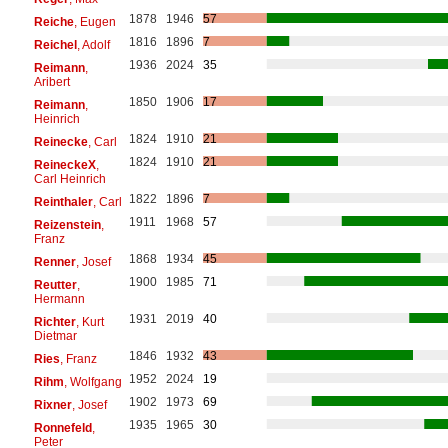
1878
1946
57
Reiche
, Eugen
1816
1896
7
Reichel
, Adolf
1936
2024
35
Reimann
,
Aribert
1850
1906
17
Reimann
,
Heinrich
1824
1910
21
Reinecke
, Carl
1824
1910
21
ReineckeX
,
Carl Heinrich
1822
1896
7
Reinthaler
, Carl
1911
1968
57
Reizenstein
,
Franz
1868
1934
45
Renner
, Josef
1900
1985
71
Reutter
,
Hermann
1931
2019
40
Richter
, Kurt
Dietmar
1846
1932
43
Ries
, Franz
1952
2024
19
Rihm
, Wolfgang
1902
1973
69
Rixner
, Josef
1935
1965
30
Ronnefeld
,
Peter