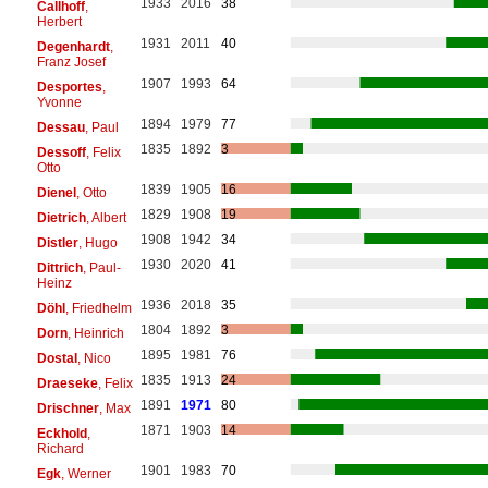
1933
2016
38
Callhoff
,
Herbert
1931
2011
40
Degenhardt
,
Franz Josef
1907
1993
64
Desportes
,
Yvonne
1894
1979
77
Dessau
, Paul
1835
1892
3
Dessoff
, Felix
Otto
1839
1905
16
Dienel
, Otto
1829
1908
19
Dietrich
, Albert
1908
1942
34
Distler
, Hugo
1930
2020
41
Dittrich
, Paul-
Heinz
1936
2018
35
Döhl
, Friedhelm
1804
1892
3
Dorn
, Heinrich
1895
1981
76
Dostal
, Nico
1835
1913
24
Draeseke
, Felix
1891
1971
80
Drischner
, Max
1871
1903
14
Eckhold
,
Richard
1901
1983
70
Egk
, Werner