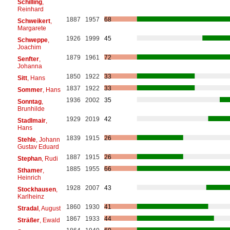
Schilling
,
Reinhard
1887
1957
68
Schweikert
,
Margarete
1926
1999
45
Schweppe
,
Joachim
1879
1961
72
Senfter
,
Johanna
1850
1922
33
Sitt
, Hans
1837
1922
33
Sommer
, Hans
1936
2002
35
Sonntag
,
Brunhilde
1929
2019
42
Stadlmair
,
Hans
1839
1915
26
Stehle
, Johann
Gustav Eduard
1887
1915
26
Stephan
, Rudi
1885
1955
66
Sthamer
,
Heinrich
1928
2007
43
Stockhausen
,
Karlheinz
1860
1930
41
Stradal
, August
1867
1933
44
Sträßer
, Ewald