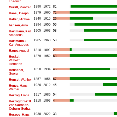
Friedrich
1890
1972
81
Gurlitt
, Manfred
1879
1960
71
Haas
, Joseph
1840
1915
26
Haller
, Michael
1894
1950
56
hansen
, Arno
1905
1963
58
Hartmann
, Karl
Amadeus
1905
1963
58
Hartmann 2
,
Karl Amadeus
1810
1891
2
Haupt
, August
1879
1952
63
Heckel
,
Wilhelm
Hermann
1850
1934
45
Henschel
,
Georg
1857
1956
67
Hensel
, Walther
1926
2012
45
Henze
, Hans
Werner
1917
1986
54
Herzog
, Franz
1818
1893
4
Herzog Ernst II.
von Sachsen-
Coburg-Gotha
,
1938
2022
33
Hespos
, Hans-