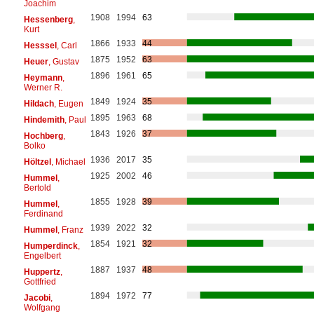
Joachim
1908
1994
63
Hessenberg
,
Kurt
1866
1933
44
Hesssel
, Carl
1875
1952
63
Heuer
, Gustav
1896
1961
65
Heymann
,
Werner R.
1849
1924
35
Hildach
, Eugen
1895
1963
68
Hindemith
, Paul
1843
1926
37
Hochberg
,
Bolko
1936
2017
35
Höltzel
, Michael
1925
2002
46
Hummel
,
Bertold
1855
1928
39
Hummel
,
Ferdinand
1939
2022
32
Hummel
, Franz
1854
1921
32
Humperdinck
,
Engelbert
1887
1937
48
Huppertz
,
Gottfried
1894
1972
77
Jacobi
,
Wolfgang