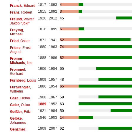
1817
1893
4
Franck
, Eduard
1815
1892
3
Franz
, Robert
1926
2012
45
Freund
, Walter
Jakob "Joki"
1816
1895
6
Freytag
,
Michael
1871
1941
52
Fried
, Oskar
1880
1963
74
Friese
, Ernst
August
1888
1986
82
Fromm-
Michaels
, Ilse
1906
1984
65
Frommel
,
Gerhard
1909
1957
48
Fürnberg
, Louis
1886
1954
65
Furtwängler
,
Wilhelm
1908
1967
59
Gaze
, Heino
1889
1952
63
Geier
, Oskar
1921
1984
50
Geißler
, Fritz
1846
1903
14
Gelbke
,
Johannes
1909
2007
62
Genzmer
,