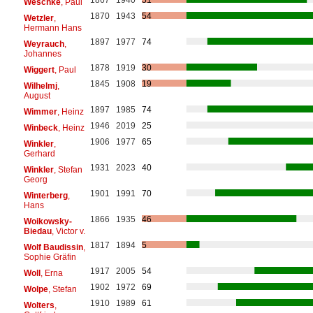
Weschke
, Paul
1870
1943
54
Wetzler
,
Hermann Hans
1897
1977
74
Weyrauch
,
Johannes
1878
1919
30
Wiggert
, Paul
1845
1908
19
Wilhelmj
,
August
1897
1985
74
Wimmer
, Heinz
1946
2019
25
Winbeck
, Heinz
1906
1977
65
Winkler
,
Gerhard
1931
2023
40
Winkler
, Stefan
Georg
1901
1991
70
Winterberg
,
Hans
1866
1935
46
Woikowsky-
Biedau
, Victor v.
1817
1894
5
Wolf Baudissin
,
Sophie Gräfin
1917
2005
54
Woll
, Erna
1902
1972
69
Wolpe
, Stefan
1910
1989
61
Wolters
,