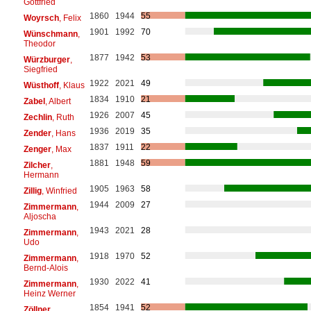
Gottfried
1860
1944
55
Woyrsch
, Felix
1901
1992
70
Wünschmann
,
Theodor
1877
1942
53
Würzburger
,
Siegfried
1922
2021
49
Wüsthoff
, Klaus
1834
1910
21
Zabel
, Albert
1926
2007
45
Zechlin
, Ruth
1936
2019
35
Zender
, Hans
1837
1911
22
Zenger
, Max
1881
1948
59
Zilcher
,
Hermann
1905
1963
58
Zillig
, Winfried
1944
2009
27
Zimmermann
,
Aljoscha
1943
2021
28
Zimmermann
,
Udo
1918
1970
52
Zimmermann
,
Bernd-Alois
1930
2022
41
Zimmermann
,
Heinz Werner
1854
1941
52
Zöllner
,