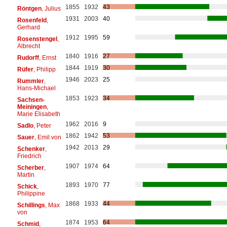
1855
1932
43
Röntgen
, Julius
1931
2003
40
Rosenfeld
,
Gerhard
1912
1995
59
Rosenstengel
,
Albrecht
1840
1916
27
Rudorff
, Ernst
1844
1919
30
Rüfer
, Philipp
1946
2023
25
Rummler
,
Hans-Michael
1853
1923
34
Sachsen-
Meiningen
,
Marie Elisabeth
1962
2016
9
Sadlo
, Peter
1862
1942
53
Sauer
, Emil von
1942
2013
29
Schenker
,
Friedrich
1907
1974
64
Scherber
,
Martin
1893
1970
77
Schick
,
Philippine
1868
1933
44
Schillings
, Max
von
1874
1953
64
Schmid
,