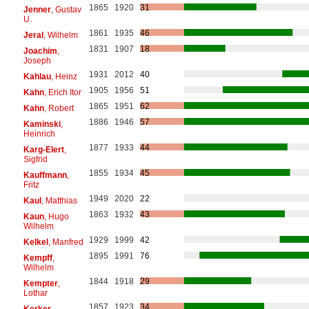
1865
1920
31
Jenner
, Gustav
U.
1861
1935
46
Jeral
, Wilhelm
1831
1907
18
Joachim
,
Joseph
1931
2012
40
Kahlau
, Heinz
1905
1956
51
Kahn
, Erich Itor
1865
1951
62
Kahn
, Robert
1886
1946
57
Kaminski
,
Heinrich
1877
1933
44
Karg-Elert
,
Sigfrid
1855
1934
45
Kauffmann
,
Fritz
1949
2020
22
Kaul
, Matthias
1863
1932
43
Kaun
, Hugo
Wilhelm
1929
1999
42
Kelkel
, Manfred
1895
1991
76
Kempff
,
Wilhelm
1844
1918
29
Kempter
,
Lothar
1857
1923
34
Kerker
,