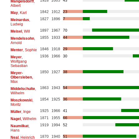
1928
2005
43
Mangelsdorff
,
Albert
1842
1912
23
May
, Karl
1827
1896
7
Meinardus
,
Ludwig
1897
1967
70
Meisel
, Will
1855
1933
44
Mendelssohn
,
Arnold
1846
1918
29
Menter
, Sophie
1936
1966
30
Meyer
,
Wolfgang
Sebastian
1850
1927
38
Meyer-
Olbersleben
,
Max
1863
1943
54
Middelschulte
,
Wilhelm
1854
1925
36
Moszkowski
,
Moritz
1925
1966
41
Müller
, Inge
1871
1955
66
Nagel
, Wilhelm
1919
1994
52
Naumilkat
,
Hans
1870
1940
51
Neal
, Heinrich