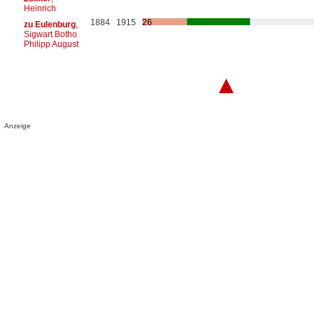
Heinrich
1884
1915
26
zu Eulenburg
,
Sigwart Botho
Philipp August
▲
Anzeige