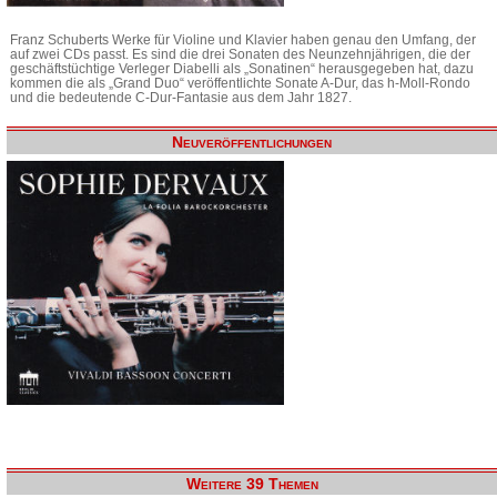
Franz Schuberts Werke für Violine und Klavier haben genau den Umfang, der
auf zwei CDs passt. Es sind die drei Sonaten des Neunzehnjährigen, die der
geschäftstüchtige Verleger Diabelli als „Sonatinen“ herausgegeben hat, dazu
kommen die als „Grand Duo“ veröffentlichte Sonate A-Dur, das h-Moll-Rondo
und die bedeutende C-Dur-Fantasie aus dem Jahr 1827.
Neuveröffentlichungen
Weitere 39 Themen