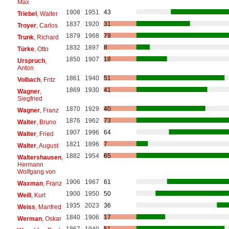
Max
1908
1951
43
Triebel
, Walter
1837
1920
31
Troyer
, Carlos
1879
1968
79
Trunk
, Richard
1832
1897
8
Türke
, Otto
1850
1907
18
Urspruch
,
Anton
1861
1940
51
Volbach
, Fritz
1869
1930
41
Wagner
,
Siegfried
1870
1929
40
Wagner
, Franz
1876
1962
73
Walter
, Bruno
1907
1996
64
Walter
, Fried
1821
1896
7
Walter
, August
1882
1954
65
Waltershausen
,
Hermann
Wolfgang von
1906
1967
61
Waxman
, Franz
1900
1950
50
Weill
, Kurt
1935
2023
36
Weiss
, Manfred
1840
1906
17
Werman
, Oskar
1867
1940
51