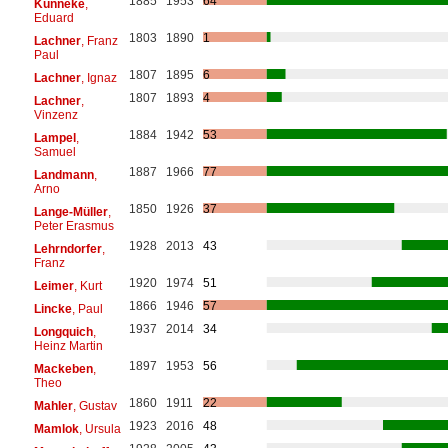
1885
1953
64
Künneke
,
Eduard
1803
1890
1
Lachner
, Franz
Paul
1807
1895
6
Lachner
, Ignaz
1807
1893
4
Lachner
,
Vinzenz
1884
1942
53
Lampel
,
Samuel
1887
1966
77
Landmann
,
Arno
1850
1926
37
Lange-Müller
,
Peter Erasmus
1928
2013
43
Lehrndorfer
,
Franz
1920
1974
51
Leimer
, Kurt
1866
1946
57
Lincke
, Paul
1937
2014
34
Longquich
,
Heinz Martin
1897
1953
56
Mackeben
,
Theo
1860
1911
22
Mahler
, Gustav
1923
2016
48
Mamlok
, Ursula