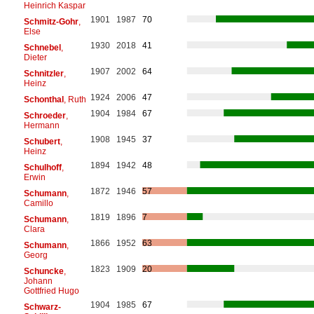
Heinrich Kaspar
1901
1987
70
Schmitz-Gohr
,
Else
1930
2018
41
Schnebel
,
Dieter
1907
2002
64
Schnitzler
,
Heinz
1924
2006
47
Schonthal
, Ruth
1904
1984
67
Schroeder
,
Hermann
1908
1945
37
Schubert
,
Heinz
1894
1942
48
Schulhoff
,
Erwin
1872
1946
57
Schumann
,
Camillo
1819
1896
7
Schumann
,
Clara
1866
1952
63
Schumann
,
Georg
1823
1909
20
Schuncke
,
Johann
Gottfried Hugo
1904
1985
67
Schwarz-