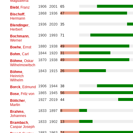
Magdalena
1906
2001
65
Biebl
, Franz
1868
1936
47
Bischoff
,
Hermann
1936
2020
35
Blendinger
,
Herbert
1900
1993
71
Bochmann
,
Werner
1880
1938
49
Boehe
, Ernst
1844
1920
31
Bohm
, Carl
1870
1938
49
Böhme
, Oskar
Wilhelmowitsch
1843
1915
26
Böhme
,
Heinrich
Wilhelm
1906
1944
38
Borck
, Edmund
1865
1945
56
Bose
, Fritz von
1927
2019
44
Böttcher
,
Martin
1833
1897
8
Brahms
,
Johannes
1833
1902
13
Brambach
,
Caspar Joseph
1883
1963
74