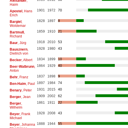
Alexander
,
Haim
1901
1972
70
Apostel
, Hans
Erich
1828
1897
8
Bargiel
,
Woldemar
1859
1910
21
Bartmuß
,
Richard
1918
2010
53
Baur
, Jürg
1928
1980
43
Bausznern
,
Dietrich von
1834
1899
10
Becker
, Albert
1864
1929
40
Beer-Walbrunn
,
Anton
1837
1898
9
Behr
, Franz
1897
1984
74
Ben-Haim
, Paul
1931
2015
40
Benary
, Peter
1909
2002
62
Berger
, Jean
1861
1911
22
Berger
,
Wilhelm
1928
2008
43
Beyer
, Frank
Michael
1888
1944
55
Beyer
, Johanna