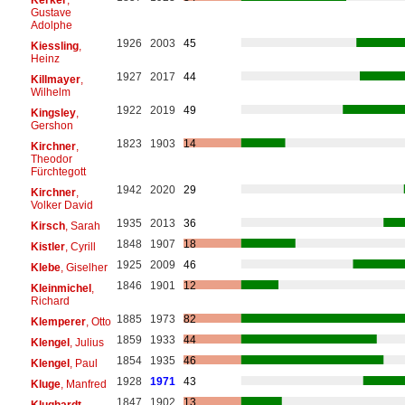
Gustave
Adolphe
1926
2003
45
Kiessling
,
Heinz
1927
2017
44
Killmayer
,
Wilhelm
1922
2019
49
Kingsley
,
Gershon
1823
1903
14
Kirchner
,
Theodor
Fürchtegott
1942
2020
29
Kirchner
,
Volker David
1935
2013
36
Kirsch
, Sarah
1848
1907
18
Kistler
, Cyrill
1925
2009
46
Klebe
, Giselher
1846
1901
12
Kleinmichel
,
Richard
1885
1973
82
Klemperer
, Otto
1859
1933
44
Klengel
, Julius
1854
1935
46
Klengel
, Paul
1928
1971
43
Kluge
, Manfred
1847
1902
13
Klughardt
,