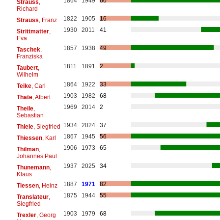
1864
1949
60
Strauss
,
Richard
1822
1905
16
Strauss
, Franz
1930
2011
41
Strittmatter
,
Eva
1857
1938
49
Taschek
,
Franziska
1811
1891
2
Taubert
,
Wilhelm
1864
1922
33
Teike
, Carl
1903
1982
68
Thate
, Albert
1969
2014
2
Theile
,
Sebastian
1934
2024
37
Thiele
, Siegfried
1867
1945
56
Thiessen
, Karl
1906
1973
65
Thilman
,
Johannes Paul
1937
2025
34
Thunemann
,
Klaus
1887
1971
82
Tiessen
, Heinz
1875
1944
55
Translateur
,
Siegfried
1903
1979
68
Trexler
, Georg