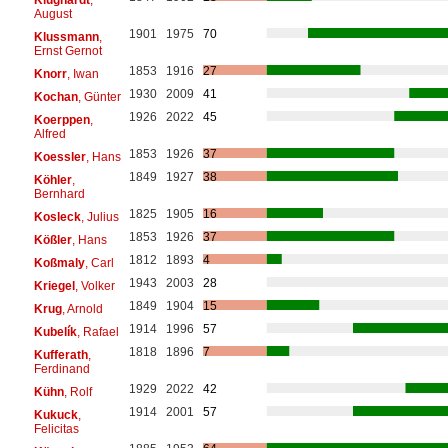
August
1901
1975
70
Klussmann
,
Ernst Gernot
1853
1916
27
Knorr
, Iwan
1930
2009
41
Kochan
, Günter
1926
2022
45
Koerppen
,
Alfred
1853
1926
37
Koessler
, Hans
1849
1927
38
Köhler
,
Bernhard
1825
1905
16
Kosleck
, Julius
1853
1926
37
Kößler
, Hans
1812
1893
4
Koßmaly
, Carl
1943
2003
28
Kriegel
, Volker
1849
1904
15
Krug
, Arnold
1914
1996
57
Kubelík
, Rafael
1818
1896
7
Kufferath
,
Ferdinand
1929
2022
42
Kühn
, Rolf
1914
2001
57
Kukuck
,
Felicitas