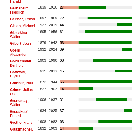
Harald
1839
1916
27
Gernsheim
,
Friedrich
1897
1969
72
Gerster
, Ottmar
1927
2019
44
Gielen
, Michael
1895
1956
61
Gieseking
,
Walter
1879
1942
53
Gilbert
, Jean
1932
2024
39
Goehr
,
Alexander
1903
1996
68
Goldschmidt
,
Berthold
1925
2023
46
Gottwald
,
Clytus
1872
1944
55
Graener
, Paul
1827
1903
14
Grimm
, Julius
Otto
1906
1937
31
Gronostay
,
Walter
1934
2025
37
Grosskopf
,
Erhard
1908
1982
63
Grothe
, Franz
1832
1903
14
Grützmacher
,