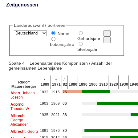
Zeitgenossen
Länderauswahl / Sortieren
Name
Geburtsjahr
Lebensjahre
Sterbejahr
Spalte 4 = Lebensalter des Komponisten / Anzahl der
gemeinsamen Lebensjahre
*
†
J.
Rudolf
1889
1971
82
1880
1890
1900
1910
1920
1930
194
Mauersberger
1832
1915
26
Abert
, Johann
Joseph
1903
1969
66
Adorno
,
Theodor W.
1935
2021
36
Albrecht
,
George
Alexander
1891
1976
80
Albrecht
, Georg
1915
2012
56