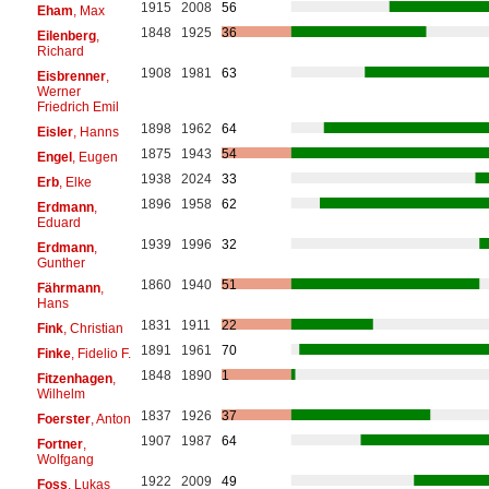
1915
2008
56
Eham
, Max
1848
1925
36
Eilenberg
,
Richard
1908
1981
63
Eisbrenner
,
Werner
Friedrich Emil
1898
1962
64
Eisler
, Hanns
1875
1943
54
Engel
, Eugen
1938
2024
33
Erb
, Elke
1896
1958
62
Erdmann
,
Eduard
1939
1996
32
Erdmann
,
Gunther
1860
1940
51
Fährmann
,
Hans
1831
1911
22
Fink
, Christian
1891
1961
70
Finke
, Fidelio F.
1848
1890
1
Fitzenhagen
,
Wilhelm
1837
1926
37
Foerster
, Anton
1907
1987
64
Fortner
,
Wolfgang
1922
2009
49
Foss
, Lukas