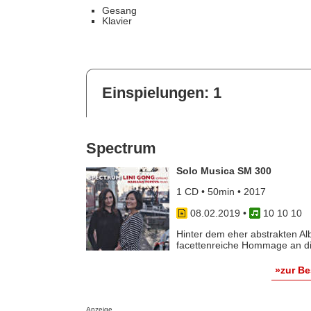
Gesang
Klavier
Einspielungen: 1
Spectrum
Solo Musica SM 300
1 CD • 50min • 2017
08.02.2019
•
10 10 10
Hinter dem eher abstrakten Alb
facettenreiche Hommage an di
»zur B
Anzeige