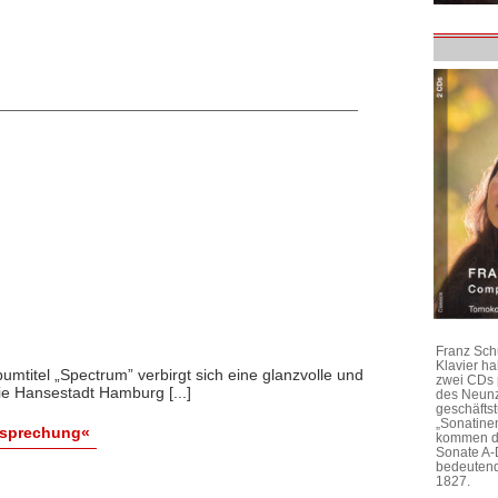
Franz Sch
Klavier h
umtitel „Spectrum” verbirgt sich eine glanzvolle und
zwei CDs 
e Hansestadt Hamburg [...]
des Neunz
geschäftst
„Sonatine
esprechung«
kommen di
Sonate A-
bedeutend
1827.