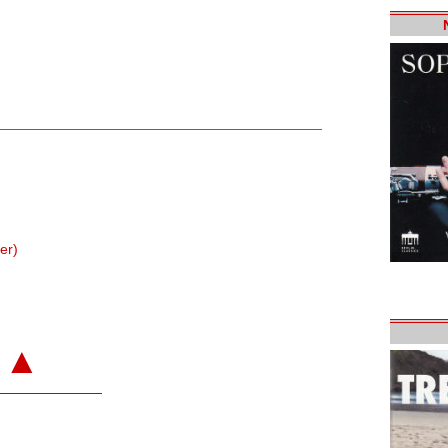
er)
▲