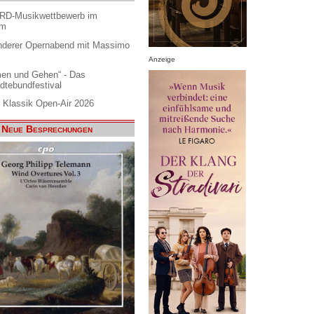
ARD-Musikwettbewerb im
am
nderer Opernabend mit Massimo
Anzeige
en und Gehen“ - Das
dtebundfestival
 Klassik Open-Air 2026
Neue Besprechungen