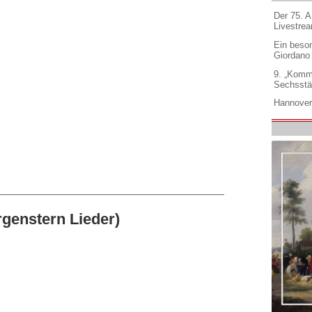
Der 75. 
Livestre
Ein beso
Giordano
9. „Komm
Sechsstä
Hannover
genstern Lieder)