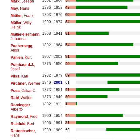
1882
1964
54
Marx
, Joseph
1886
1958
48
May
, Hans
1893
1970
60
Mittler
, Franz
1900
1974
64
Müller
, Willy
Heinz
1868
1941
31
Müller-Hermann
,
Johanna
1892
1964
54
Pachernegg
,
Alois
1907
2003
91
Pahlen
, Kurt
1875
1950
40
Pembaur d.J.
,
Josef
1902
1979
69
Pilss
, Karl
1940
2001
61
Pirchner
, Werner
1873
1951
41
Posa
, Oskar C.
1873
1940
30
Rabl
, Walter
1832
1911
1
Randegger
,
Alberto
1900
1954
44
Raymond
, Fred
1906
1991
81
Reisfeld
, Bert
1939
1989
50
Rettenbacher
,
Hans