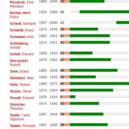
1860
1945
35
Reznicek
, Emil
Nikolaus
1920
1989
69
Richter Herf
,
Franz
1957
2000
43
Schedl
, Gerhard
1874
1939
29
Schmidt
, Franz
1882
1951
41
Schnabel
, Artur
1874
1951
41
Schönberg
,
Arnold
1856
1933
23
Schütt
, Eduard
1879
1952
42
Sieczynski
,
Rudolf
1885
1958
48
Stein
, Erwin
1864
1936
26
Steinitzer
, Max
1880
1975
65
Stolz
, Robert
1870
1954
44
Straus
, Oscar
1835
1916
6
Strauß
, Eduard
1874
1940
30
Streicher
,
Theodor
1897
1944
34
Taube
, Carlo
Sigmund
1891
1948
38
Tauber
, Richard