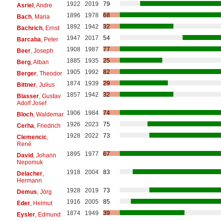
1922
2019
79
Asriel
, Andre
1896
1978
68
Bach
, Maria
1892
1942
32
Bachrich
, Ernst
1947
2017
54
Barcaba
, Peter
1908
1987
77
Beer
, Joseph
1885
1935
25
Berg
, Alban
1905
1992
82
Berger
, Theodor
1874
1939
29
Bittner
, Julius
1857
1942
32
Blasser
, Gustav
Adolf Josef
1906
1984
74
Bloch
, Waldemar
1926
2023
75
Cerha
, Friedrich
1928
2022
73
Clemencic
,
René
1895
1977
67
David
, Johann
Nepomuk
1918
2004
83
Delacher
,
Hermann
1928
2019
73
Demus
, Jörg
1916
2005
85
Eder
, Helmut
1874
1949
39
Eysler
, Edmund