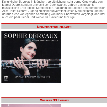
Kulturkirche St. Lukas in München, spielt nicht nur sehr gerne Orgelwerke von
Marcel Dupré, sondern erforscht seit über zwanzig Jahren das gesamte
musikalische Erbe dieses Komponisten, hat durch die Enkelin des Komponisten
Alice Tollet-Szebrat Zugang zu bisher unveröffentlichten Manuskripten und hat
daraus diese vorliegende Sammlung von meist Chorwerken vorgelegt, darunter
auch ein paar Lieder und Werke für Klavier und für Orgel.
Neuveröffentlichungen
Weitere 39 Themen