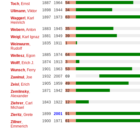
1887
1964
54
Toch
, Ernst
1898
1944
34
Ullmann
, Viktor
1897
1973
63
Waggerl
, Karl
Heinrich
1883
1945
35
Webern
, Anton
1881
1949
39
Weigl
, Karl Ignaz
1835
1911
1
Weinwurm
,
Rudolf
1885
1974
64
Wellesz
, Egon
1874
1913
3
Wolff
, Erich J.
1901
1963
53
Wunsch
, Ferry
1932
2007
69
Zawinul
, Joe
1905
1959
49
Zeisl
, Erich
1871
1942
32
Zemlinsky
,
Alexander
1843
1922
12
Ziehrer
, Carl
Michael
1899
2001
91
Zieritz
, Grete
1900
1971
61
Zillner
,
Emmerich