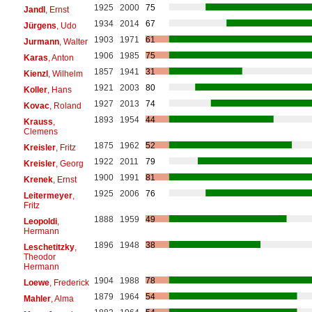
1925
2000
75
Jandl
, Ernst
1934
2014
67
Jürgens
, Udo
1903
1971
61
Jurmann
, Walter
1906
1985
75
Karas
, Anton
1857
1941
31
Kienzl
, Wilhelm
1921
2003
80
Koller
, Hans
1927
2013
74
Kovac
, Roland
1893
1954
44
Krauss
,
Clemens
1875
1962
52
Kreisler
, Fritz
1922
2011
79
Kreisler
, Georg
1900
1991
81
Krenek
, Ernst
1925
2006
76
Leitermeyer
,
Fritz
1888
1959
49
Leopoldi
,
Hermann
1896
1948
38
Leschetitzky
,
Theodor
Hermann
1904
1988
78
Loewe
, Frederick
1879
1964
54
Mahler
, Alma