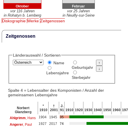
Oktober
Februar
vor 116 Jahren
vor 25 Jahren
in Rohatyn b. Lemberg
in Neuilly-sur-Seine
Diskographie
Werke
Zeitgenossen
Zeitgenossen
Länderauswahl / Sortieren
Name
Geburtsjahr
Lebensjahre
Sterbejahr
Spalte 4 = Lebensalter des Komponisten / Anzahl der
gemeinsamen Lebensjahre
*
†
J.
Norbert
1910
2001
91
1910
1920
1930
1940
1950
1960
197
Glanzberg
1904
1945
35
Ahlgrimm
, Hans
1927
2017
74
Angerer
, Paul