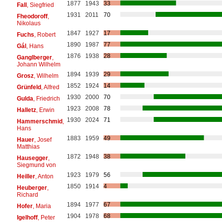
1877
1943
33
Fall
, Siegfried
1931
2011
70
Fheodoroff
,
Nikolaus
1847
1927
17
Fuchs
, Robert
1890
1987
77
Gál
, Hans
1876
1938
28
Ganglberger
,
Johann Wilhelm
1894
1939
29
Grosz
, Wilhelm
1852
1924
14
Grünfeld
, Alfred
1930
2000
70
Gulda
, Friedrich
1923
2008
78
Halletz
, Erwin
1930
2024
71
Hammerschmid
,
Hans
1883
1959
49
Hauer
, Josef
Matthias
1872
1948
38
Hausegger
,
Siegmund von
1923
1979
56
Heiller
, Anton
1850
1914
4
Heuberger
,
Richard
1894
1977
67
Hofer
, Maria
1904
1978
68
Igelhoff
, Peter