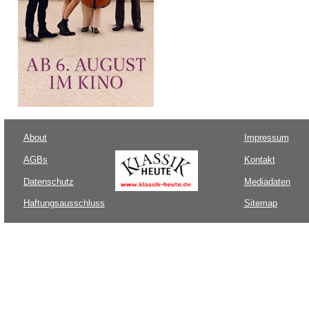
About
Impressum
AGBs
Kontakt
Datenschutz
Mediadaten
Haftungsausschluss
Sitemap