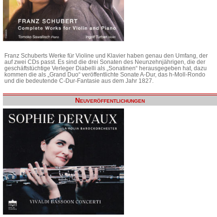
Franz Schuberts Werke für Violine und Klavier haben genau den Umfang, der
auf zwei CDs passt. Es sind die drei Sonaten des Neunzehnjährigen, die der
geschäftstüchtige Verleger Diabelli als „Sonatinen“ herausgegeben hat, dazu
kommen die als „Grand Duo“ veröffentlichte Sonate A-Dur, das h-Moll-Rondo
und die bedeutende C-Dur-Fantasie aus dem Jahr 1827.
Neuveröffentlichungen