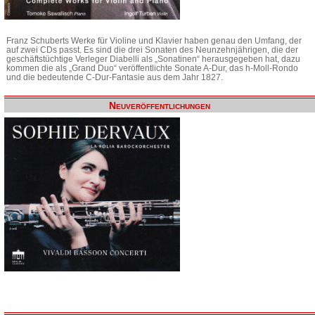
Franz Schuberts Werke für Violine und Klavier haben genau den Umfang, der
auf zwei CDs passt. Es sind die drei Sonaten des Neunzehnjährigen, die der
geschäftstüchtige Verleger Diabelli als „Sonatinen“ herausgegeben hat, dazu
kommen die als „Grand Duo“ veröffentlichte Sonate A-Dur, das h-Moll-Rondo
und die bedeutende C-Dur-Fantasie aus dem Jahr 1827.
Neuveröffentlichungen