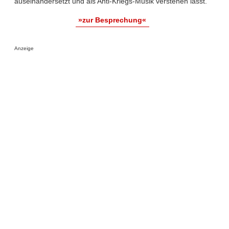
auseinandersetzt und als Anti-Kriegs-Musik verstehen lässt.
»zur Besprechung«
Anzeige