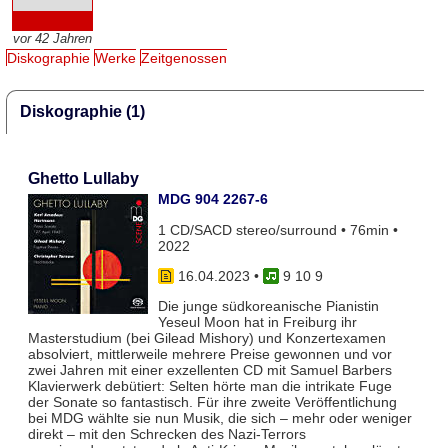
vor 42 Jahren
Diskographie
Werke
Zeitgenossen
Diskographie (1)
Ghetto Lullaby
MDG 904 2267-6
1 CD/SACD stereo/surround • 76min •
2022
16.04.2023
•
9 10 9
Die junge südkoreanische Pianistin
Yeseul Moon hat in Freiburg ihr
Masterstudium (bei Gilead Mishory) und Konzertexamen
absolviert, mittlerweile mehrere Preise gewonnen und vor
zwei Jahren mit einer exzellenten CD mit Samuel Barbers
Klavierwerk debütiert: Selten hörte man die intrikate Fuge
der Sonate so fantastisch. Für ihre zweite Veröffentlichung
bei MDG wählte sie nun Musik, die sich – mehr oder weniger
direkt – mit den Schrecken des Nazi-Terrors