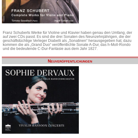
Franz Schuberts Werke für Violine und Klavier haben genau den Umfang, der
auf zwei CDs passt. Es sind die drei Sonaten des Neunzehnjährigen, die der
geschäftstüchtige Verleger Diabelli als „Sonatinen“ herausgegeben hat, dazu
kommen die als „Grand Duo“ veröffentlichte Sonate A-Dur, das h-Moll-Rondo
und die bedeutende C-Dur-Fantasie aus dem Jahr 1827.
Neuveröffentlichungen