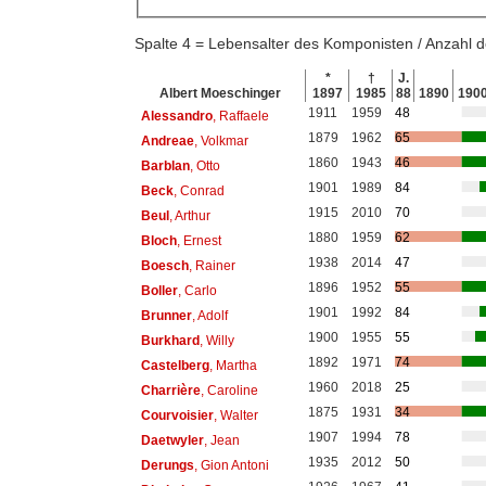
Spalte 4 = Lebensalter des Komponisten / Anzahl
*
†
J.
Albert Moeschinger
1897
1985
88
1890
190
1911
1959
48
Alessandro
, Raffaele
1879
1962
65
Andreae
, Volkmar
1860
1943
46
Barblan
, Otto
1901
1989
84
Beck
, Conrad
1915
2010
70
Beul
, Arthur
1880
1959
62
Bloch
, Ernest
1938
2014
47
Boesch
, Rainer
1896
1952
55
Boller
, Carlo
1901
1992
84
Brunner
, Adolf
1900
1955
55
Burkhard
, Willy
1892
1971
74
Castelberg
, Martha
1960
2018
25
Charrière
, Caroline
1875
1931
34
Courvoisier
, Walter
1907
1994
78
Daetwyler
, Jean
1935
2012
50
Derungs
, Gion Antoni