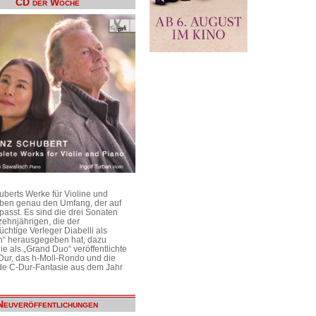
CD der Woche
uberts Werke für Violine und
aben genau den Umfang, der auf
passt. Es sind die drei Sonaten
ehnjährigen, die der
üchtige Verleger Diabelli als
n“ herausgegeben hat, dazu
e als „Grand Duo“ veröffentlichte
Dur, das h-Moll-Rondo und die
e C-Dur-Fantasie aus dem Jahr
Neuveröffentlichungen