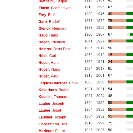
1926
1967
41
Diethelm
, Caspar
1918
1996
67
Einem
, Gottfried von
1889
1946
49
Frey
, Emil
1877
1972
75
Ganz
, Rudolf
1883
1952
55
Glenck
, Hermann
1900
1967
67
Haug
, Hans
1841
1927
30
Hegar
, Friedrich
1935
2017
50
Heinzer
, Josef Peter
1859
1912
15
Hess
, Carl
1852
1921
24
Huber
, Hans
1924
2017
61
Huber
, Klaus
1918
2001
67
Huber
, Paul
1865
1950
53
Jaques-Dalcroze
, Emile
1931
2021
54
Kelterborn
, Rudolf
1937
2024
48
Kessler
, Thomas
1864
1952
55
Lauber
, Joseph
1864
1952
55
Lauber
, Josef
1864
1952
55
Laubner
, Joseph
1910
1999
75
Liebermann
, Rolf
1935
2025
50
Mariétan
, Pierre