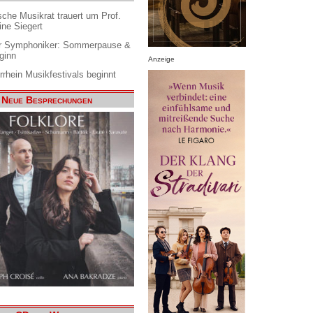
che Musikrat trauert um Prof.
ine Siegert
 Symphoniker: Sommerpause &
ginn
Anzeige
rrhein Musikfestivals beginnt
Neue Besprechungen