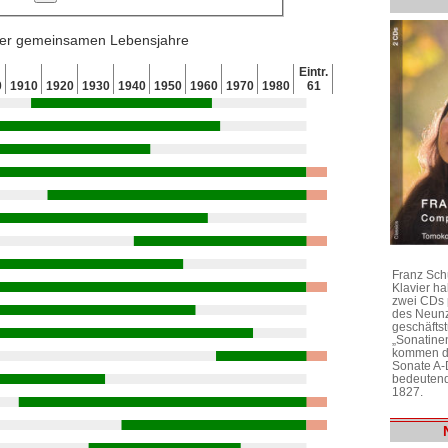
 der gemeinsamen Lebensjahre
Eintr.
0
1910
1920
1930
1940
1950
1960
1970
1980
61
Franz Sch
Klavier h
zwei CDs 
des Neunz
geschäftst
„Sonatine
kommen di
Sonate A-
bedeutend
1827.