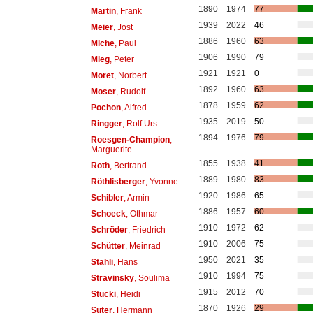
1890
1974
77
Martin
, Frank
1939
2022
46
Meier
, Jost
1886
1960
63
Miche
, Paul
1906
1990
79
Mieg
, Peter
1921
1921
0
Moret
, Norbert
1892
1960
63
Moser
, Rudolf
1878
1959
62
Pochon
, Alfred
1935
2019
50
Ringger
, Rolf Urs
1894
1976
79
Roesgen-Champion
,
Marguerite
1855
1938
41
Roth
, Bertrand
1889
1980
83
Röthlisberger
, Yvonne
1920
1986
65
Schibler
, Armin
1886
1957
60
Schoeck
, Othmar
1910
1972
62
Schröder
, Friedrich
1910
2006
75
Schütter
, Meinrad
1950
2021
35
Stähli
, Hans
1910
1994
75
Stravinsky
, Soulima
1915
2012
70
Stucki
, Heidi
1870
1926
29
Suter
, Hermann