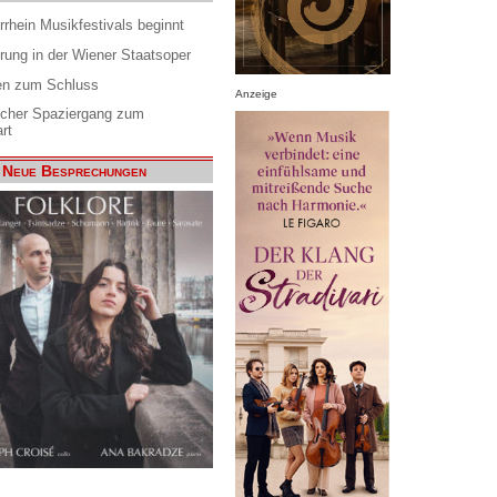
rrhein Musikfestivals beginnt
rung in der Wiener Staatsoper
en zum Schluss
Anzeige
scher Spaziergang zum
rt
Neue Besprechungen