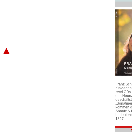
▲
Franz Sch
Klavier h
zwei CDs 
des Neunz
geschäftst
„Sonatine
kommen di
Sonate A-
bedeutend
1827.