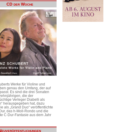
CD der Woche
uberts Werke für Violine und
aben genau den Umfang, der auf
passt. Es sind die drei Sonaten
ehnjährigen, die der
üchtige Verleger Diabelli als
n“ herausgegeben hat, dazu
e als „Grand Duo“ veröffentlichte
Dur, das h-Moll-Rondo und die
e C-Dur-Fantasie aus dem Jahr
Neuveröffentlichungen