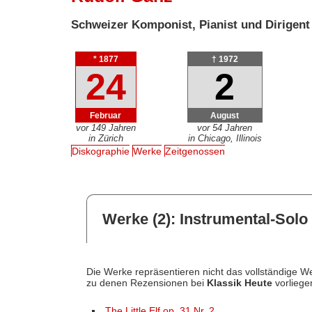
Schweizer Komponist, Pianist und Dirigent
* 1877
† 1972
24
2
Februar
August
vor 149 Jahren
vor 54 Jahren
in Zürich
in Chicago, Illinois
Diskographie
Werke
Zeitgenossen
Werke (2): Instrumental-Solo 
Die Werke repräsentieren nicht das vollständige We
zu denen Rezensionen bei
Klassik Heute
vorliege
The Little Elf op. 31 Nr. 2