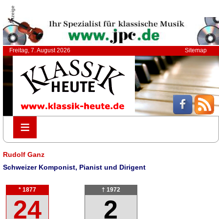
Anzeige
Freitag, 7. August 2026
Sitemap
≡
≡
Rudolf Ganz
Schweizer Komponist, Pianist und Dirigent
* 1877
† 1972
24
2