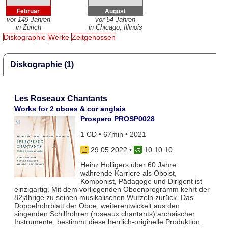
Februar
August
vor 149 Jahren
vor 54 Jahren
in Zürich
in Chicago, Illinois
Diskographie
Werke
Zeitgenossen
Diskographie (1)
Les Roseaux Chantants
Works for 2 oboes & cor anglais
Prospero PROSP0028
1 CD • 67min • 2021
29.05.2022
•
10 10 10
Heinz Holligers über 60 Jahre
währende Karriere als Oboist,
Komponist, Pädagoge und Dirigent ist
einzigartig. Mit dem vorliegenden Oboenprogramm kehrt der
82jährige zu seinen musikalischen Wurzeln zurück. Das
Doppelrohrblatt der Oboe, weiterentwickelt aus den
singenden Schilfrohren (roseaux chantants) archaischer
Instrumente, bestimmt diese herrlich-originelle Produktion.