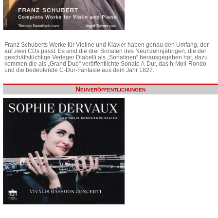
Franz Schuberts Werke für Violine und Klavier haben genau den Umfang, der
auf zwei CDs passt. Es sind die drei Sonaten des Neunzehnjährigen, die der
geschäftstüchtige Verleger Diabelli als „Sonatinen“ herausgegeben hat, dazu
kommen die als „Grand Duo“ veröffentlichte Sonate A-Dur, das h-Moll-Rondo
und die bedeutende C-Dur-Fantasie aus dem Jahr 1827.
Neuveröffentlichungen