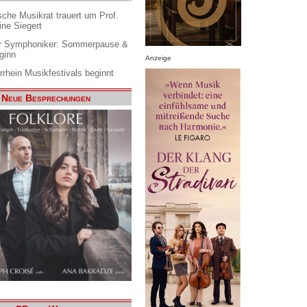
che Musikrat trauert um Prof.
ine Siegert
 Symphoniker: Sommerpause &
ginn
Anzeige
rrhein Musikfestivals beginnt
Neue Besprechungen