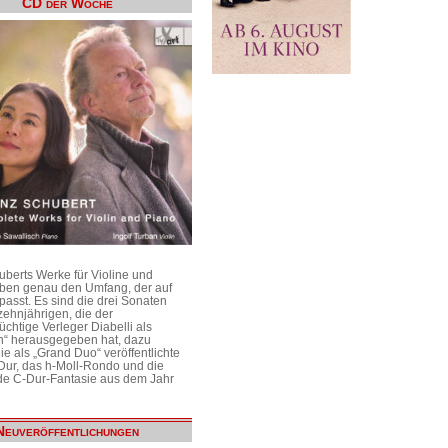
CD der Woche
uberts Werke für Violine und
aben genau den Umfang, der auf
passt. Es sind die drei Sonaten
ehnjährigen, die der
üchtige Verleger Diabelli als
n“ herausgegeben hat, dazu
e als „Grand Duo“ veröffentlichte
Dur, das h-Moll-Rondo und die
e C-Dur-Fantasie aus dem Jahr
Neuveröffentlichungen