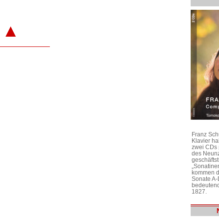
▲
Franz Sch
Klavier h
zwei CDs 
des Neunz
geschäftst
„Sonatine
kommen di
Sonate A-
bedeutend
1827.