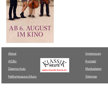
About
Impressum
AGBs
Kontakt
Datenschutz
Mediadaten
Haftungsausschluss
Sitemap