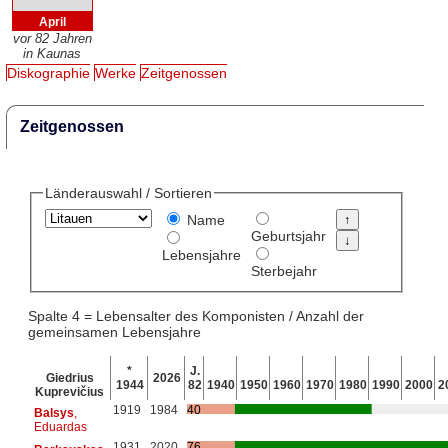
April
vor 82 Jahren
in Kaunas
Diskographie
Werke
Zeitgenossen
Zeitgenossen
Länderauswahl / Sortieren
Name
Geburtsjahr
Lebensjahre
Sterbejahr
Spalte 4 = Lebensalter des Komponisten / Anzahl der
gemeinsamen Lebensjahre
*
J.
Giedrius
2026
1944
82
1940
1950
1960
1970
1980
1990
2000
2
Kuprevičius
1919
1984
40
Balsys
,
Eduardas
1931
2020
76