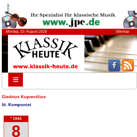
Anzeige
Montag, 10. August 2026
Sitemap
≡
≡
Giedrius Kuprevičius
lit. Komponist
* 1944
8