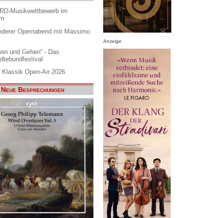
ARD-Musikwettbewerb im
am
nderer Opernabend mit Massimo
Anzeige
en und Gehen“ - Das
dtebundfestival
 Klassik Open-Air 2026
Neue Besprechungen