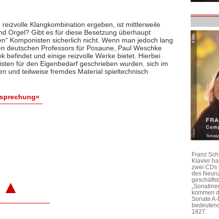
eizvolle Klangkombination ergeben, ist mittlerweile
nd Orgel? Gibt es für diese Besetzung überhaupt
en“ Komponisten sicherlich nicht. Wenn man jedoch lang
ten deutschen Professors für Posaune, Paul Weschke
ek befindet und einige reizvolle Werke bietet. Hierbei
isten für den Eigenbedarf geschrieben wurden, sich im
und teilweise fremdes Material spieltechnisch
esprechung«
Franz Sch
Klavier h
zwei CDs 
des Neunz
geschäftst
▲
„Sonatine
kommen di
Sonate A-
bedeutend
1827.