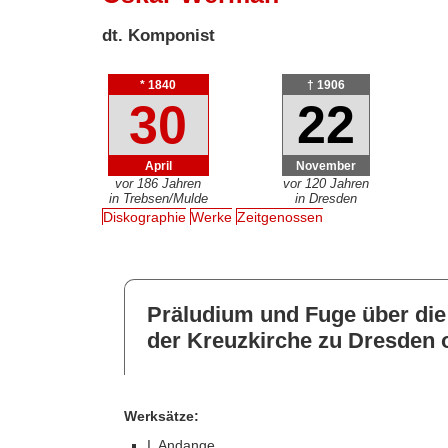
dt. Komponist
* 1840
† 1906
30
22
April
November
vor 186 Jahren
vor 120 Jahren
in Trebsen/Mulde
in Dresden
Diskographie
Werke
Zeitgenossen
Präludium und Fuge über die
der Kreuzkirche zu Dresden o
Werksätze:
I. Andange