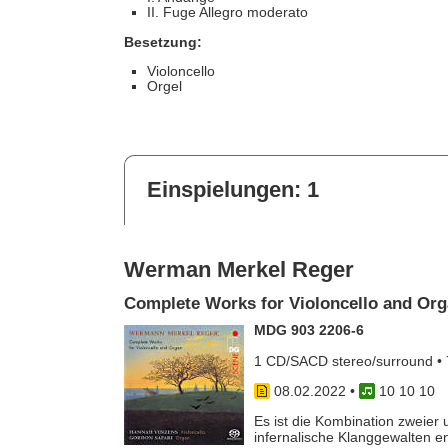
II. Fuge Allegro moderato
Besetzung:
Violoncello
Orgel
Einspielungen: 1
Werman Merkel Reger
Complete Works for Violoncello and Or
MDG 903 2206-6
1 CD/SACD stereo/surround • 
08.02.2022
•
10 10 10
Es ist die Kombination zweier 
infernalische Klanggewalten en