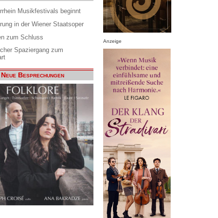
rrhein Musikfestivals beginnt
rung in der Wiener Staatsoper
en zum Schluss
Anzeige
scher Spaziergang zum
rt
Neue Besprechungen