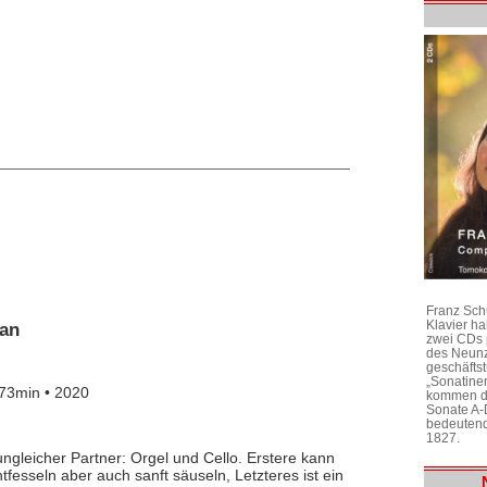
Franz Sch
Klavier h
gan
zwei CDs 
des Neunz
geschäftst
„Sonatine
73min • 2020
kommen di
Sonate A-
bedeutend
1827.
ungleicher Partner: Orgel und Cello. Erstere kann
tfesseln aber auch sanft säuseln, Letzteres ist ein