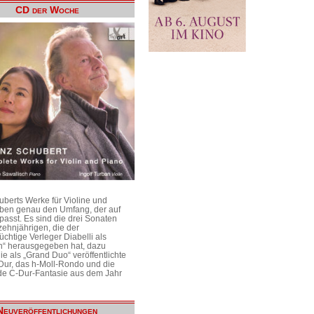
CD der Woche
uberts Werke für Violine und
aben genau den Umfang, der auf
passt. Es sind die drei Sonaten
ehnjährigen, die der
üchtige Verleger Diabelli als
n“ herausgegeben hat, dazu
e als „Grand Duo“ veröffentlichte
Dur, das h-Moll-Rondo und die
e C-Dur-Fantasie aus dem Jahr
Neuveröffentlichungen