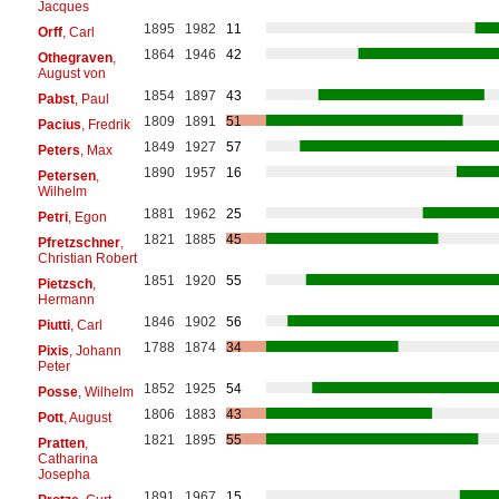
Jacques
1895
1982
11
Orff
, Carl
1864
1946
42
Othegraven
,
August von
1854
1897
43
Pabst
, Paul
1809
1891
51
Pacius
, Fredrik
1849
1927
57
Peters
, Max
1890
1957
16
Petersen
,
Wilhelm
1881
1962
25
Petri
, Egon
1821
1885
45
Pfretzschner
,
Christian Robert
1851
1920
55
Pietzsch
,
Hermann
1846
1902
56
Piutti
, Carl
1788
1874
34
Pixis
, Johann
Peter
1852
1925
54
Posse
, Wilhelm
1806
1883
43
Pott
, August
1821
1895
55
Pratten
,
Catharina
Josepha
1891
1967
15