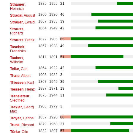
1885
1955
21
Sthamer
,
Heinrich
1860
1930
46
Stradal
, August
1867
1933
39
Sträßer
, Ewald
1864
1949
42
Strauss
,
Richard
1822
1905
65
Strauss
, Franz
1857
1938
49
Taschek
,
Franziska
1811
1891
51
Taubert
,
Wilhelm
1864
1922
42
Teike
, Carl
1903
1982
3
Thate
, Albert
1867
1945
39
Thiessen
, Karl
1887
1971
19
Tiessen
, Heinz
1875
1944
31
Translateur
,
Siegfried
1903
1979
3
Trexler
, Georg
Max
1837
1920
66
Troyer
, Carlos
1879
1968
27
Trunk
, Richard
1832
1897
57
Türke
, Otto