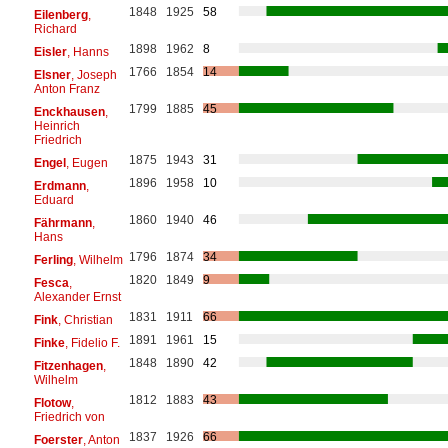
1848
1925
58
Eilenberg
,
Richard
1898
1962
8
Eisler
, Hanns
1766
1854
14
Elsner
, Joseph
Anton Franz
1799
1885
45
Enckhausen
,
Heinrich
Friedrich
1875
1943
31
Engel
, Eugen
1896
1958
10
Erdmann
,
Eduard
1860
1940
46
Fährmann
,
Hans
1796
1874
34
Ferling
, Wilhelm
1820
1849
9
Fesca
,
Alexander Ernst
1831
1911
66
Fink
, Christian
1891
1961
15
Finke
, Fidelio F.
1848
1890
42
Fitzenhagen
,
Wilhelm
1812
1883
43
Flotow
,
Friedrich von
1837
1926
66
Foerster
, Anton