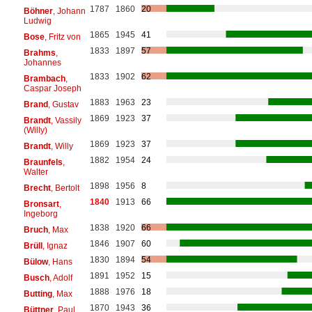
1787
1860
20
Böhner
, Johann
Ludwig
1865
1945
41
Bose
, Fritz von
1833
1897
57
Brahms
,
Johannes
1833
1902
62
Brambach
,
Caspar Joseph
1883
1963
23
Brand
, Gustav
1869
1923
37
Brandt
, Vassily
(Willy)
1869
1923
37
Brandt
, Willy
1882
1954
24
Braunfels
,
Walter
1898
1956
8
Brecht
, Bertolt
1840
1913
66
Bronsart
,
Ingeborg
1838
1920
66
Bruch
, Max
1846
1907
60
Brüll
, Ignaz
1830
1894
54
Bülow
, Hans
1891
1952
15
Busch
, Adolf
1888
1976
18
Butting
, Max
1870
1943
36
Büttner
, Paul