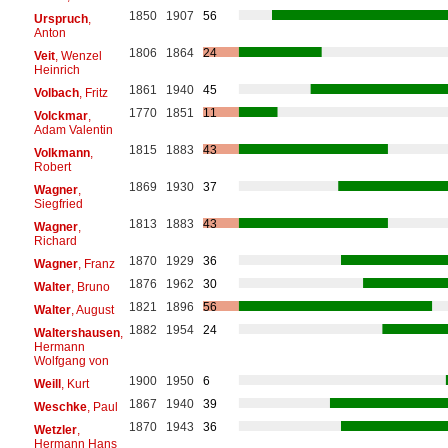
1850
1907
56
Urspruch
,
Anton
1806
1864
24
Veit
, Wenzel
Heinrich
1861
1940
45
Volbach
, Fritz
1770
1851
11
Volckmar
,
Adam Valentin
1815
1883
43
Volkmann
,
Robert
1869
1930
37
Wagner
,
Siegfried
1813
1883
43
Wagner
,
Richard
1870
1929
36
Wagner
, Franz
1876
1962
30
Walter
, Bruno
1821
1896
56
Walter
, August
1882
1954
24
Waltershausen
,
Hermann
Wolfgang von
1900
1950
6
Weill
, Kurt
1867
1940
39
Weschke
, Paul
1870
1943
36
Wetzler
,
Hermann Hans