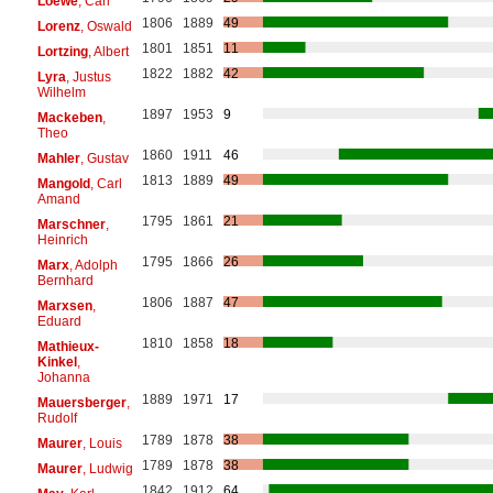
Loewe
, Carl
1806
1889
49
Lorenz
, Oswald
1801
1851
11
Lortzing
, Albert
1822
1882
42
Lyra
, Justus
Wilhelm
1897
1953
9
Mackeben
,
Theo
1860
1911
46
Mahler
, Gustav
1813
1889
49
Mangold
, Carl
Amand
1795
1861
21
Marschner
,
Heinrich
1795
1866
26
Marx
, Adolph
Bernhard
1806
1887
47
Marxsen
,
Eduard
1810
1858
18
Mathieux-
Kinkel
,
Johanna
1889
1971
17
Mauersberger
,
Rudolf
1789
1878
38
Maurer
, Louis
1789
1878
38
Maurer
, Ludwig
1842
1912
64