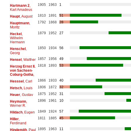
1905
1963
1
Hartmann 2
,
Karl Amadeus
1810
1891
51
Haupt
, August
1792
1868
28
Hauptmann
,
Moritz
1879
1952
27
Heckel
,
Wilhelm
Hermann
1850
1934
56
Henschel
,
Georg
1857
1956
49
Hensel
, Walther
1818
1893
53
Herzog Ernst II.
von Sachsen-
Coburg-Gotha
,
1866
1933
40
Hesssel
, Carl
1806
1872
32
Hetsch
, Louis
1875
1952
31
Heuer
, Gustav
1896
1961
10
Heymann
,
Werner R.
1849
1924
57
Hildach
, Eugen
1811
1885
45
Hiller
,
Ferdinand
1895
1963
11
Hindemith
, Paul