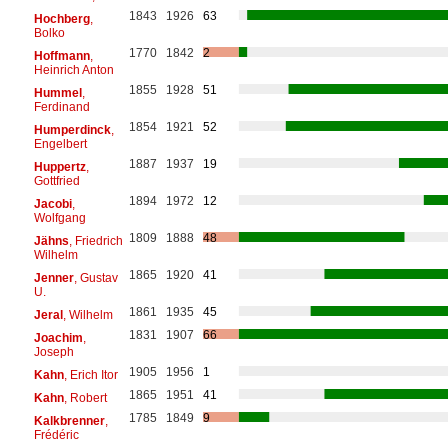
1843
1926
63
Hochberg
,
Bolko
1770
1842
2
Hoffmann
,
Heinrich Anton
1855
1928
51
Hummel
,
Ferdinand
1854
1921
52
Humperdinck
,
Engelbert
1887
1937
19
Huppertz
,
Gottfried
1894
1972
12
Jacobi
,
Wolfgang
1809
1888
48
Jähns
, Friedrich
Wilhelm
1865
1920
41
Jenner
, Gustav
U.
1861
1935
45
Jeral
, Wilhelm
1831
1907
66
Joachim
,
Joseph
1905
1956
1
Kahn
, Erich Itor
1865
1951
41
Kahn
, Robert
1785
1849
9
Kalkbrenner
,
Frédéric