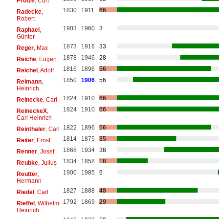
Protze
, Curt
1830
1911
66
Radecke
,
Robert
1903
1960
3
Raphael
,
Günter
1873
1916
33
Reger
, Max
1878
1946
28
Reiche
, Eugen
1816
1896
56
Reichel
, Adolf
1850
1906
56
Reimann
,
Heinrich
1824
1910
66
Reinecke
, Carl
1824
1910
66
ReineckeX
,
Carl Heinrich
1822
1896
56
Reinthaler
, Carl
1814
1875
35
Reiter
, Ernst
1868
1934
38
Renner
, Josef
1834
1858
18
Reubke
, Julius
1900
1985
6
Reutter
,
Hermann
1827
1888
48
Riedel
, Carl
1792
1869
29
Rieffel
, Wilhelm
Heinrich