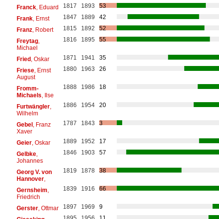
1817
1893
53
Franck
, Eduard
1847
1889
42
Frank
, Ernst
1815
1892
52
Franz
, Robert
1816
1895
55
Freytag
,
Michael
1871
1941
35
Fried
, Oskar
1880
1963
26
Friese
, Ernst
August
1888
1986
18
Fromm-
Michaels
, Ilse
1886
1954
20
Furtwängler
,
Wilhelm
1787
1843
3
Gebel
, Franz
Xaver
1889
1952
17
Geier
, Oskar
1846
1903
57
Gelbke
,
Johannes
1819
1878
38
Georg V. von
Hannover
,
1839
1916
66
Gernsheim
,
Friedrich
1897
1969
9
Gerster
, Ottmar
1895
1956
11