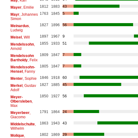
May
, Karl
1812
1883
43
Mayer
, Emilie
1763
1845
5
Mayr
, Johannes
Simon
1827
1896
56
Meinardus
,
Ludwig
1897
1967
9
Meisel
, Will
1855
1933
51
Mendelssohn
,
Arnold
1809
1847
7
Mendelssohn
Bartholdy
, Felix
1805
1847
7
Mendelssohn-
Hensel
, Fanny
1846
1918
60
Menter
, Sophie
1827
1885
45
Merkel
, Gustav
Adolf
1850
1927
56
Meyer-
Olbersleben
,
Max
1791
1864
24
Meyerbeer
,
Giacomo
1863
1943
43
Middelschulte
,
Wilhelm
1802
1869
29
Molique
,