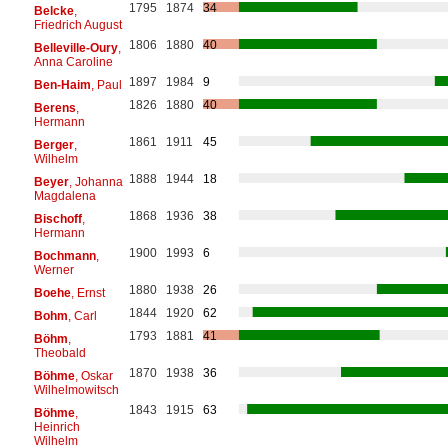
1795
1874
34
Belcke
,
Friedrich August
1806
1880
40
Belleville-Oury
,
Anna Caroline
1897
1984
9
Ben-Haim
, Paul
1826
1880
40
Berens
,
Hermann
1861
1911
45
Berger
,
Wilhelm
1888
1944
18
Beyer
, Johanna
Magdalena
1868
1936
38
Bischoff
,
Hermann
1900
1993
6
Bochmann
,
Werner
1880
1938
26
Boehe
, Ernst
1844
1920
62
Bohm
, Carl
1793
1881
41
Böhm
,
Theobald
1870
1938
36
Böhme
, Oskar
Wilhelmowitsch
1843
1915
63
Böhme
,
Heinrich
Wilhelm