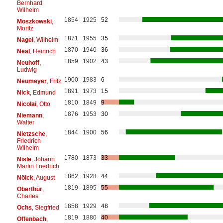
Bernhard
Wilhelm
1854
1925
52
Moszkowski
,
Moritz
1871
1955
35
Nagel
, Wilhelm
1870
1940
36
Neal
, Heinrich
1859
1902
43
Neuhoff
,
Ludwig
1900
1983
6
Neumeyer
, Fritz
1891
1973
15
Nick
, Edmund
1810
1849
9
Nicolai
, Otto
1876
1953
30
Niemann
,
Walter
1844
1900
56
Nietzsche
,
Friedrich
Wilhelm
1780
1873
33
Nisle
, Johann
Martin Friedrich
1862
1928
44
Nölck
, August
1819
1895
55
Oberthür
,
Charles
1858
1929
48
Ochs
, Siegfried
1819
1880
40
Offenbach
,