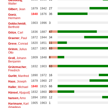
Gieseking
,
Walter
1879
1942
27
Gilbert
, Jean
1840
1876
36
Goetz
,
Hermann
1903
1996
3
Goldschmidt
,
Berthold
1836
1887
47
Götze
, Carl
1872
1944
34
Graener
, Paul
1820
1851
11
Greve
, Conrad
1827
1903
63
Grimm
, Julius
Otto
1809
1848
8
Groß
, Johann
Benjamin
1832
1903
63
Grützmacher
,
Friedrich
1890
1972
16
Gurlitt
, Manfred
1879
1960
27
Haas
, Joseph
1840
1915
66
Haller
, Michael
1832
1860
20
Hänsel
, A[ugust]
1894
1950
12
hansen
, Arno
1905
1963
1
Hartmann
, Karl
Amadeus