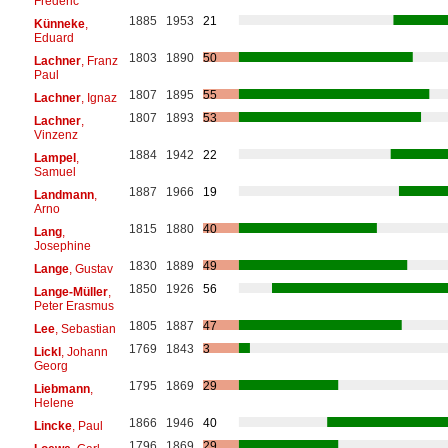
Frédéric
1885
1953
21
Künneke
,
Eduard
1803
1890
50
Lachner
, Franz
Paul
1807
1895
55
Lachner
, Ignaz
1807
1893
53
Lachner
,
Vinzenz
1884
1942
22
Lampel
,
Samuel
1887
1966
19
Landmann
,
Arno
1815
1880
40
Lang
,
Josephine
1830
1889
49
Lange
, Gustav
1850
1926
56
Lange-Müller
,
Peter Erasmus
1805
1887
47
Lee
, Sebastian
1769
1843
3
Lickl
, Johann
Georg
1795
1869
29
Liebmann
,
Helene
1866
1946
40
Lincke
, Paul
1796
1869
29