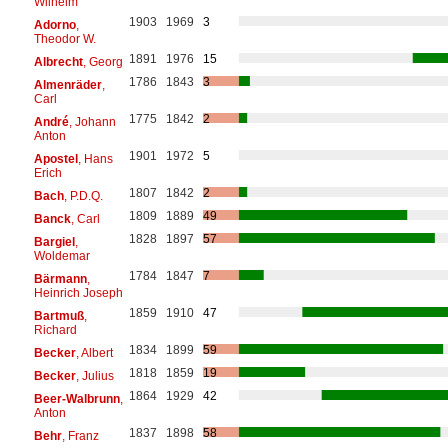
Wilhelm
1903
1969
3
Adorno
,
Theodor W.
1891
1976
15
Albrecht
, Georg
1786
1843
3
Almenräder
,
Carl
1775
1842
2
André
, Johann
Anton
1901
1972
5
Apostel
, Hans
Erich
1807
1842
2
Bach
, P.D.Q.
1809
1889
49
Banck
, Carl
1828
1897
57
Bargiel
,
Woldemar
1784
1847
7
Bärmann
,
Heinrich Joseph
1859
1910
47
Bartmuß
,
Richard
1834
1899
59
Becker
, Albert
1818
1859
19
Becker
, Julius
1864
1929
42
Beer-Walbrunn
,
Anton
1837
1898
58
Behr
, Franz