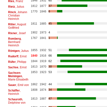
1846
1932
60
Ries
, Franz
1812
1877
37
Rietz
, Julius
1770
1846
6
Rinck
, Johann
Christian
Heinrich
1811
1885
45
Ritter
, August
Gottfried
1902
1973
4
Rixner
, Josef
1767
1841
1
Romberg
,
Bernhard
Heinrich
1855
1932
51
Röntgen
, Julius
1840
1916
66
Rudorff
, Ernst
1844
1919
62
Rüfer
, Philipp
1813
1870
30
Sachse
, Ernst
1853
1923
53
Sachsen-
Meiningen
,
Marie Elisabeth
1862
1942
44
Sauer
, Emil von
1808
1874
34
Schäffer
,
Heinrich
1813
1887
47
Schauroth
,
Delphine von