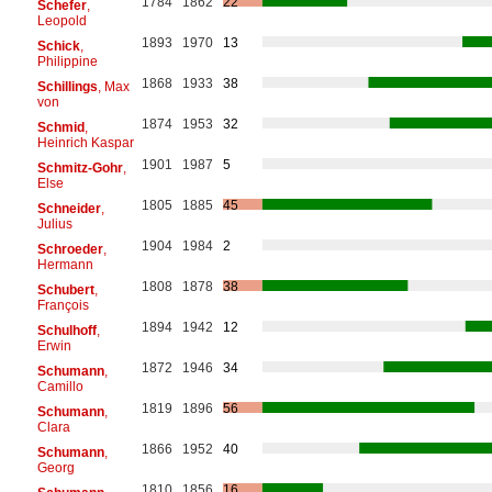
1784
1862
22
Schefer
,
Leopold
1893
1970
13
Schick
,
Philippine
1868
1933
38
Schillings
, Max
von
1874
1953
32
Schmid
,
Heinrich Kaspar
1901
1987
5
Schmitz-Gohr
,
Else
1805
1885
45
Schneider
,
Julius
1904
1984
2
Schroeder
,
Hermann
1808
1878
38
Schubert
,
François
1894
1942
12
Schulhoff
,
Erwin
1872
1946
34
Schumann
,
Camillo
1819
1896
56
Schumann
,
Clara
1866
1952
40
Schumann
,
Georg
1810
1856
16