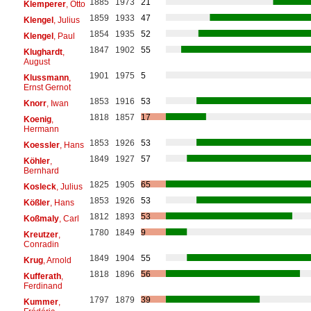
1885
1973
21
Klemperer
, Otto
1859
1933
47
Klengel
, Julius
1854
1935
52
Klengel
, Paul
1847
1902
55
Klughardt
,
August
1901
1975
5
Klussmann
,
Ernst Gernot
1853
1916
53
Knorr
, Iwan
1818
1857
17
Koenig
,
Hermann
1853
1926
53
Koessler
, Hans
1849
1927
57
Köhler
,
Bernhard
1825
1905
65
Kosleck
, Julius
1853
1926
53
Kößler
, Hans
1812
1893
53
Koßmaly
, Carl
1780
1849
9
Kreutzer
,
Conradin
1849
1904
55
Krug
, Arnold
1818
1896
56
Kufferath
,
Ferdinand
1797
1879
39
Kummer
,