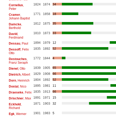
1824
1874
34
Cornelius
,
Peter
1771
1858
18
Cramer
,
Johann Baptist
1812
1875
35
Damcke
,
Berthold
1810
1873
33
David
,
Ferdinand
1894
1979
12
Dessau
, Paul
1835
1892
52
Dessoff
, Felix
Otto
1772
1844
4
Destouches
,
Franz Seraph
1839
1905
65
Dienel
, Otto
1829
1908
66
Dietrich
, Albert
1804
1892
52
Dorn
, Heinrich
1895
1981
11
Dostal
, Nico
1835
1913
66
Draeseke
, Felix
1891
1971
15
Drischner
, Max
1871
1903
32
Eckhold
,
Richard
1901
1983
5
Egk
, Werner