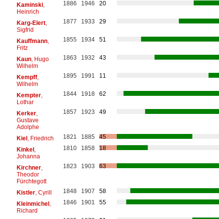
1886
1946
20
Kaminski
,
Heinrich
1877
1933
29
Karg-Elert
,
Sigfrid
1855
1934
51
Kauffmann
,
Fritz
1863
1932
43
Kaun
, Hugo
Wilhelm
1895
1991
11
Kempff
,
Wilhelm
1844
1918
62
Kempter
,
Lothar
1857
1923
49
Kerker
,
Gustave
Adolphe
1821
1885
45
Kiel
, Friedrich
1810
1858
18
Kinkel
,
Johanna
1823
1903
63
Kirchner
,
Theodor
Fürchtegott
1848
1907
58
Kistler
, Cyrill
1846
1901
55
Kleinmichel
,
Richard