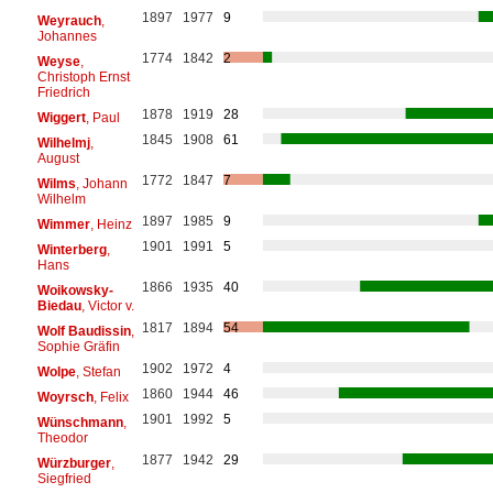
1897
1977
9
Weyrauch
,
Johannes
1774
1842
2
Weyse
,
Christoph Ernst
Friedrich
1878
1919
28
Wiggert
, Paul
1845
1908
61
Wilhelmj
,
August
1772
1847
7
Wilms
, Johann
Wilhelm
1897
1985
9
Wimmer
, Heinz
1901
1991
5
Winterberg
,
Hans
1866
1935
40
Woikowsky-
Biedau
, Victor v.
1817
1894
54
Wolf Baudissin
,
Sophie Gräfin
1902
1972
4
Wolpe
, Stefan
1860
1944
46
Woyrsch
, Felix
1901
1992
5
Wünschmann
,
Theodor
1877
1942
29
Würzburger
,
Siegfried