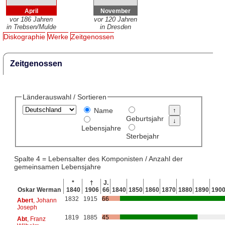
April
November
vor 186 Jahren
vor 120 Jahren
in Trebsen/Mulde
in Dresden
Diskographie
Werke
Zeitgenossen
Zeitgenossen
Länderauswahl / Sortieren
Name
Geburtsjahr
Lebensjahre
Sterbejahr
Spalte 4 = Lebensalter des Komponisten / Anzahl der
gemeinsamen Lebensjahre
*
†
J.
Oskar Werman
1840
1906
66
1840
1850
1860
1870
1880
1890
190
1832
1915
66
Abert
, Johann
Joseph
1819
1885
45
Abt
, Franz