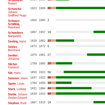
Schumann
,
Robert
1823
1909
66
Schuncke
,
Johann
Gottfried Hugo
1904
1985
2
Schwarz-
Schilling
,
Reinhard
1887
1957
19
Schweikert
,
Margarete
1828
1862
22
Seeling
, Hans
1872
1872
0
Sekles
,
Bernhard
1879
1961
27
Senfter
,
Johanna
1789
1860
20
Silcher
,
Friedrich
1850
1922
56
Sitt
, Hans
1837
1922
66
Sommer
, Hans
1784
1859
19
Spohr
, Louis
1831
1884
44
Stark
, Ludwig
1839
1915
66
Stehle
, Johann
Gustav Eduard
1887
1915
19
Stephan
, Rudi