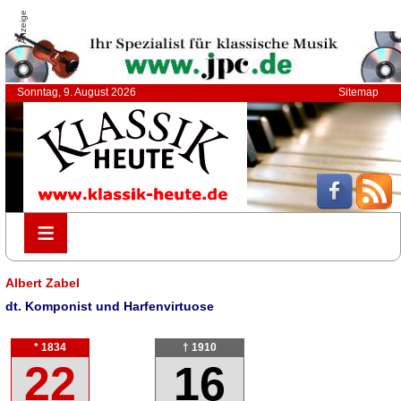
Anzeige
Sonntag, 9. August 2026
Sitemap
≡
≡
Albert Zabel
dt. Komponist und Harfenvirtuose
* 1834
† 1910
22
16