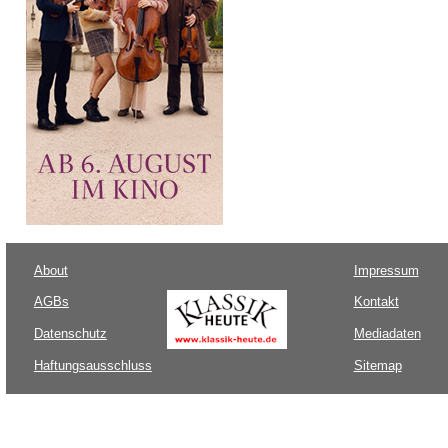
About
Impressum
AGBs
Kontakt
Datenschutz
Mediadaten
Haftungsausschluss
Sitemap