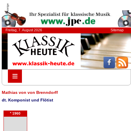
Anzeige
Freitag, 7. August 2026
Sitemap
≡
≡
Mathias von von Brenndorff
dt. Komponist und Flötist
* 1960