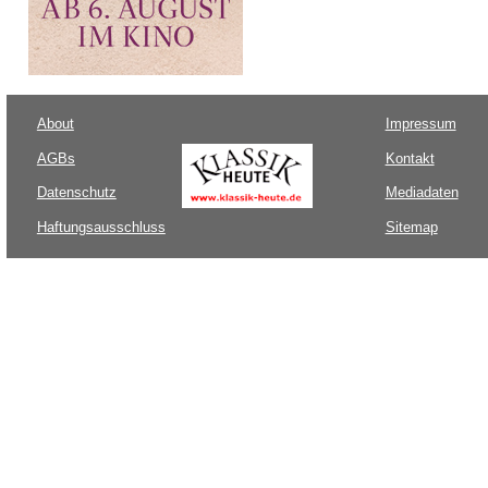
About
Impressum
AGBs
Kontakt
Datenschutz
Mediadaten
Haftungsausschluss
Sitemap