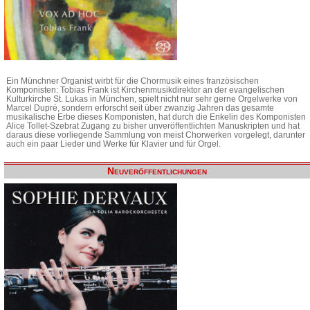
Ein Münchner Organist wirbt für die Chormusik eines französischen
Komponisten: Tobias Frank ist Kirchenmusikdirektor an der evangelischen
Kulturkirche St. Lukas in München, spielt nicht nur sehr gerne Orgelwerke von
Marcel Dupré, sondern erforscht seit über zwanzig Jahren das gesamte
musikalische Erbe dieses Komponisten, hat durch die Enkelin des Komponisten
Alice Tollet-Szebrat Zugang zu bisher unveröffentlichten Manuskripten und hat
daraus diese vorliegende Sammlung von meist Chorwerken vorgelegt, darunter
auch ein paar Lieder und Werke für Klavier und für Orgel.
Neuveröffentlichungen