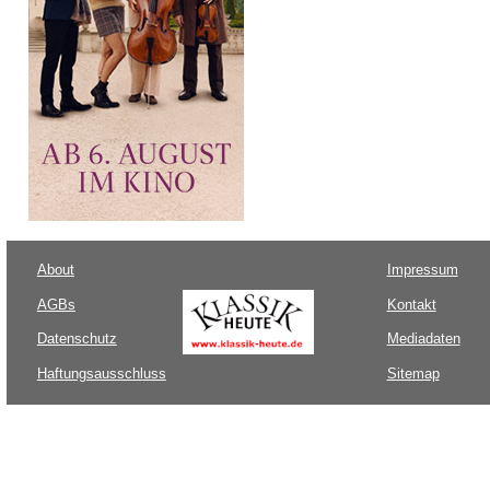
About
Impressum
AGBs
Kontakt
Datenschutz
Mediadaten
Haftungsausschluss
Sitemap