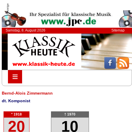
Anzeige
Samstag, 8. August 2026
Sitemap
≡
≡
Bernd-Alois Zimmermann
dt. Komponist
* 1918
† 1970
20
10