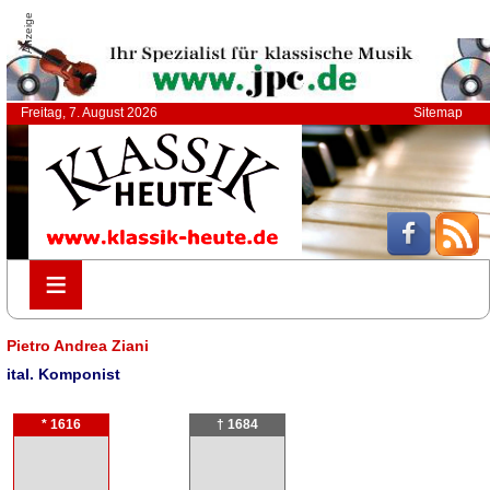
Anzeige
Freitag, 7. August 2026
Sitemap
≡
≡
Pietro Andrea Ziani
ital. Komponist
* 1616
† 1684