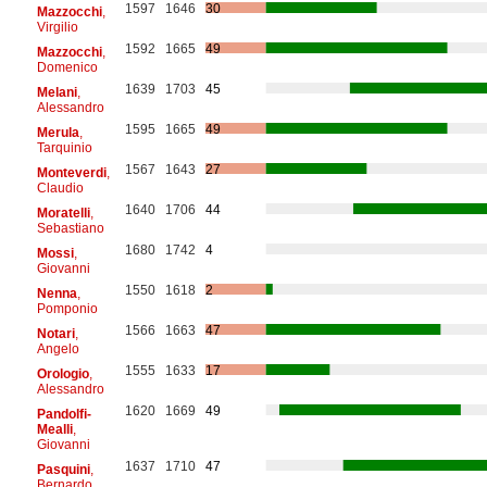
1597
1646
30
Mazzocchi
,
Virgilio
1592
1665
49
Mazzocchi
,
Domenico
1639
1703
45
Melani
,
Alessandro
1595
1665
49
Merula
,
Tarquinio
1567
1643
27
Monteverdi
,
Claudio
1640
1706
44
Moratelli
,
Sebastiano
1680
1742
4
Mossi
,
Giovanni
1550
1618
2
Nenna
,
Pomponio
1566
1663
47
Notari
,
Angelo
1555
1633
17
Orologio
,
Alessandro
1620
1669
49
Pandolfi-
Mealli
,
Giovanni
1637
1710
47
Pasquini
,
Bernardo