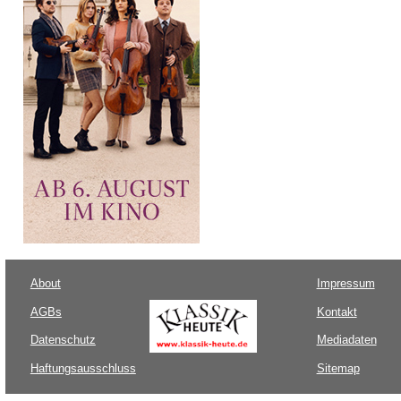
About
Impressum
AGBs
Kontakt
Datenschutz
Mediadaten
Haftungsausschluss
Sitemap