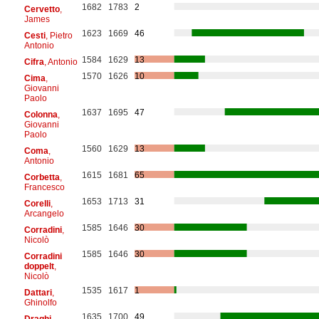
1682
1783
2
Cervetto
,
James
1623
1669
46
Cesti
, Pietro
Antonio
1584
1629
13
Cifra
, Antonio
1570
1626
10
Cima
,
Giovanni
Paolo
1637
1695
47
Colonna
,
Giovanni
Paolo
1560
1629
13
Coma
,
Antonio
1615
1681
65
Corbetta
,
Francesco
1653
1713
31
Corelli
,
Arcangelo
1585
1646
30
Corradini
,
Nicolò
1585
1646
30
Corradini
doppelt
,
Nicolò
1535
1617
1
Dattari
,
Ghinolfo
1635
1700
49
Draghi
,