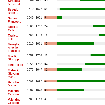
1644
1682
38
Stradella
,
Alessandro
1619
1677
58
Strozzi
,
Barbara
1549
1621
5
Suriano
,
Francesco
1660
1718
24
Taglietti
,
Giulio
1668
1715
16
Taglietti
,
Luigi
1610
1661
45
Tenaglia
,
Antonio
Francesco
1658
1709
26
Torelli
,
Giuseppe
1650
1737
34
Torri
, Pietro
1575
1647
31
Trabaci
,
Giovanni
Maria
1603
1680
64
Uccellini
,
Marco
1582
1649
33
Valentini
,
Giovanni
1681
1753
3
Valentini
,
Giuseppe