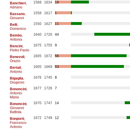
1568
1634
18
Banchieri
,
Adriano
1558
1617
1
Bassano
,
Giovanni
1550
1627
11
Belli
,
Domenico
1640
1720
44
Bembo
,
Antonia
1675
1755
9
Bencini
,
Pietro Paolo
1605
1672
56
Benevoli
,
Orazio
1605
1669
53
Bertali
,
Antonio
1676
1745
8
Bigaglia
,
Diogenio
1677
1726
7
Bononcini
,
Antonio
Maria
1670
1747
14
Bononcini
,
Giovanni
Battista
1672
1749
12
Bonporti
,
Francesco
Antonio