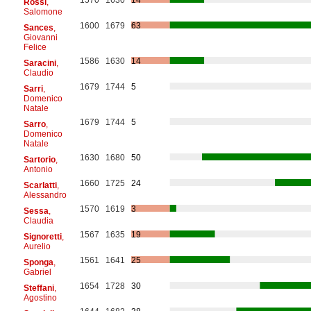
Rossi
,
Salomone
1600
1679
63
Sances
,
Giovanni
Felice
1586
1630
14
Saracini
,
Claudio
1679
1744
5
Sarri
,
Domenico
Natale
1679
1744
5
Sarro
,
Domenico
Natale
1630
1680
50
Sartorio
,
Antonio
1660
1725
24
Scarlatti
,
Alessandro
1570
1619
3
Sessa
,
Claudia
1567
1635
19
Signoretti
,
Aurelio
1561
1641
25
Sponga
,
Gabriel
1654
1728
30
Steffani
,
Agostino