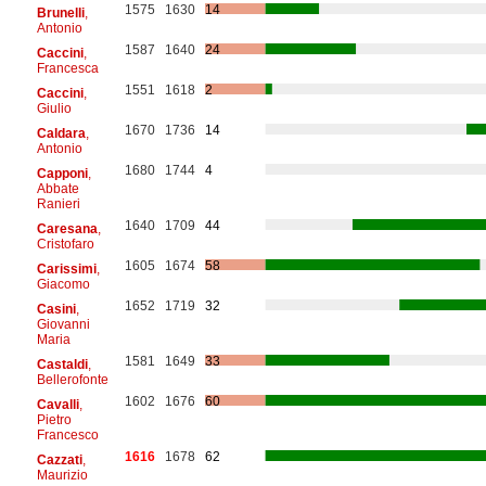
1575
1630
14
Brunelli
,
Antonio
1587
1640
24
Caccini
,
Francesca
1551
1618
2
Caccini
,
Giulio
1670
1736
14
Caldara
,
Antonio
1680
1744
4
Capponi
,
Abbate
Ranieri
1640
1709
44
Caresana
,
Cristofaro
1605
1674
58
Carissimi
,
Giacomo
1652
1719
32
Casini
,
Giovanni
Maria
1581
1649
33
Castaldi
,
Bellerofonte
1602
1676
60
Cavalli
,
Pietro
Francesco
1616
1678
62
Cazzati
,
Maurizio