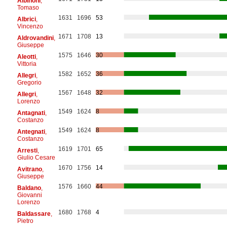
Albinoni
,
Tomaso
1631
1696
53
Albrici
,
Vincenzo
1671
1708
13
Aldrovandini
,
Giuseppe
1575
1646
30
Aleotti
,
Vittoria
1582
1652
36
Allegri
,
Gregorio
1567
1648
32
Allegri
,
Lorenzo
1549
1624
8
Antagnati
,
Costanzo
1549
1624
8
Antegnati
,
Costanzo
1619
1701
65
Arresti
,
Giulio Cesare
1670
1756
14
Avitrano
,
Giuseppe
1576
1660
44
Baldano
,
Giovanni
Lorenzo
1680
1768
4
Baldassare
,
Pietro