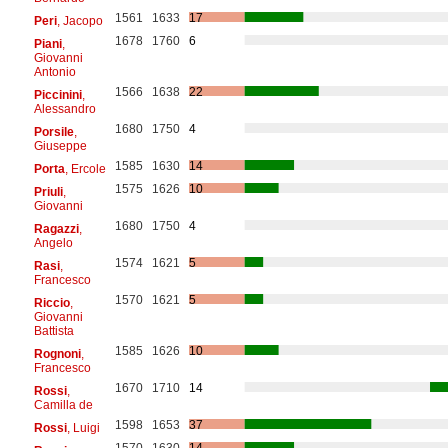
1561
1633
17
Peri
, Jacopo
1678
1760
6
Piani
,
Giovanni
Antonio
1566
1638
22
Piccinini
,
Alessandro
1680
1750
4
Porsile
,
Giuseppe
1585
1630
14
Porta
, Ercole
1575
1626
10
Priuli
,
Giovanni
1680
1750
4
Ragazzi
,
Angelo
1574
1621
5
Rasi
,
Francesco
1570
1621
5
Riccio
,
Giovanni
Battista
1585
1626
10
Rognoni
,
Francesco
1670
1710
14
Rossi
,
Camilla de
1598
1653
37
Rossi
, Luigi
1570
1630
14