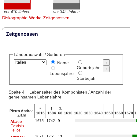
vor 410 Jahren
vor 342 Jahren
Diskographie
Werke
Zeitgenossen
Zeitgenossen
Länderauswahl / Sortieren
Name
Geburtsjahr
Lebensjahre
Sterbejahr
Spalte 4 = Lebensalter des Komponisten / Anzahl der
gemeinsamen Lebensjahre
*
†
J.
Pietro Andrea
1616
1684
68
1610
1620
1630
1640
1650
1660
1670
1
Ziani
1675
1742
9
Abaco
,
Evaristo
Felice
1671
1751
13