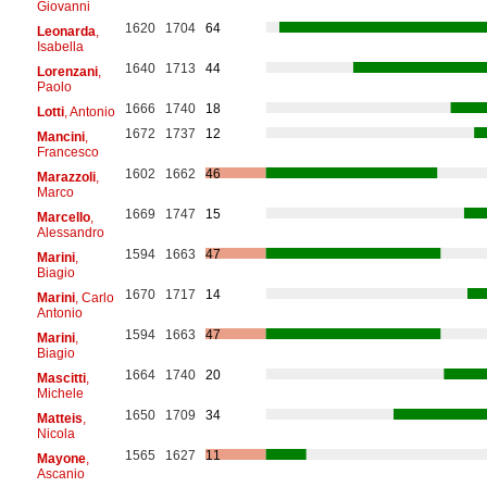
Giovanni
1620
1704
64
Leonarda
,
Isabella
1640
1713
44
Lorenzani
,
Paolo
1666
1740
18
Lotti
, Antonio
1672
1737
12
Mancini
,
Francesco
1602
1662
46
Marazzoli
,
Marco
1669
1747
15
Marcello
,
Alessandro
1594
1663
47
Marini
,
Biagio
1670
1717
14
Marini
, Carlo
Antonio
1594
1663
47
Marini
,
Biagio
1664
1740
20
Mascitti
,
Michele
1650
1709
34
Matteis
,
Nicola
1565
1627
11
Mayone
,
Ascanio