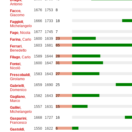
Antonio
1676
1753
8
Facco
,
Giacomo
1666
1733
18
Faggioli
,
Michelangelo
1677
1745
7
Fago
, Nicola
1600
1639
23
Farina
, Carlo
1603
1681
65
Ferrari
,
Benedetto
1589
1644
28
Filago
, Carlo
1600
1647
31
Fontei
,
Nicolò
1583
1643
27
Frescobaldi
,
Girolamo
1659
1690
25
Gabrielli
,
Domenico
1582
1643
27
Gagliano
,
Marco
1557
1631
15
Galilei
,
Michelangelo
1668
1727
16
Gasparini
,
Francesco
1550
1622
6
Gastoldi
,