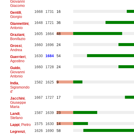
Giovanni
Giacomo
1668
1731
16
Gentili
,
Giorgio
1648
1721
36
Giannettini
,
Antonio
1605
1664
48
Graziani
,
Bonifazio
1660
1696
24
Grossi
,
Andrea
1630
1684
54
Guerrieri
,
Agostino
1660
1728
24
Guido
,
Giovanni
Antonio
1582
1625
9
India
,
Sigismondo
d'
1667
1727
17
Jacchini
,
Giuseppe
Maria
1587
1639
23
Landi
,
Stefano
1575
1630
14
Lappi
, Pietro
1626
1690
58
Legrenzi
,