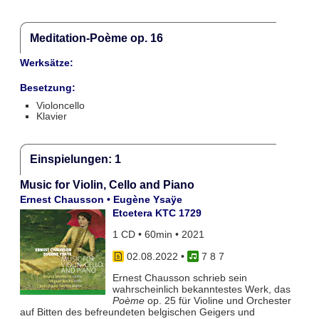
Meditation-Poème op. 16
Werksätze:
Besetzung:
Violoncello
Klavier
Einspielungen: 1
Music for Violin, Cello and Piano
Ernest Chausson • Eugène Ysaÿe
Etcetera KTC 1729
1 CD • 60min • 2021
02.08.2022
•
7 8 7
Ernest Chausson schrieb sein
wahrscheinlich bekanntestes Werk, das
Poème
op. 25 für Violine und Orchester
auf Bitten des befreundeten belgischen Geigers und