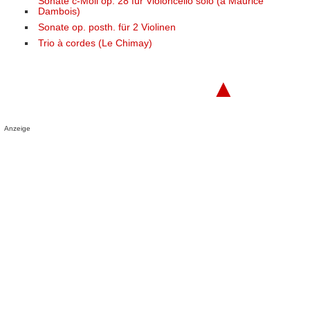
Sonate c-Moll op. 28 für Violoncello solo (à Maurice
Dambois)
Sonate op. posth. für 2 Violinen
Trio à cordes (Le Chimay)
▲
Anzeige