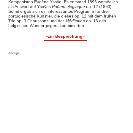
Komponisten Eugène Ysaÿe. Es entstand 1896 womöglich
als Antwort auf Ysaÿes
Poème élégiaque
op. 12 (1893).
Somit ergab sich ein interessantes Programm für drei
portugiesische Künstler, die dieses op. 12 mit dem frühen
Trio op. 3 Chaussons und der
Méditation
op. 16 des
belgischen Wundergeigers kombinierten.
»zur Besprechung«
Anzeige