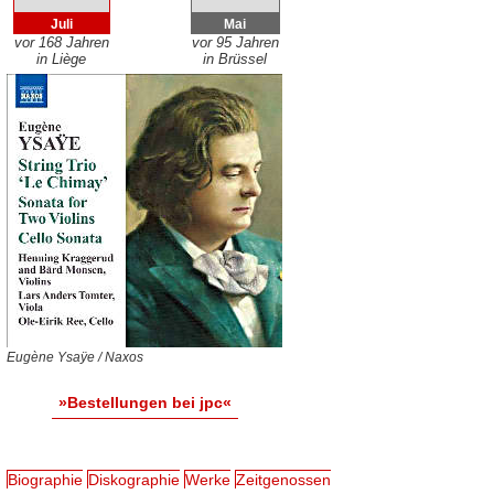
Juli
Mai
vor 168 Jahren
vor 95 Jahren
in Liège
in Brüssel
Eugène Ysaÿe / Naxos
»Bestellungen bei jpc«
Biographie
Diskographie
Werke
Zeitgenossen