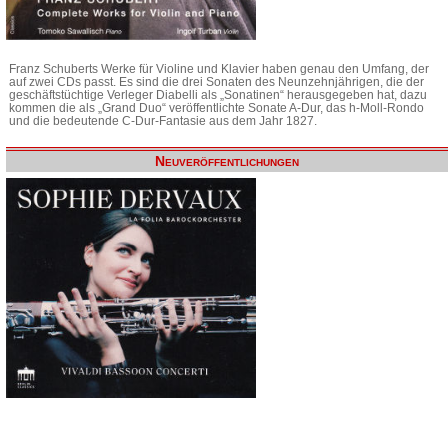
Franz Schuberts Werke für Violine und Klavier haben genau den Umfang, der
auf zwei CDs passt. Es sind die drei Sonaten des Neunzehnjährigen, die der
geschäftstüchtige Verleger Diabelli als „Sonatinen“ herausgegeben hat, dazu
kommen die als „Grand Duo“ veröffentlichte Sonate A-Dur, das h-Moll-Rondo
und die bedeutende C-Dur-Fantasie aus dem Jahr 1827.
Neuveröffentlichungen