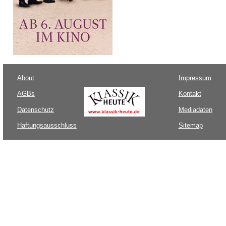
About
Impressum
AGBs
Kontakt
Datenschutz
Mediadaten
Haftungsausschluss
Sitemap