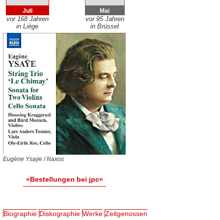
Juli
Mai
vor 168 Jahren
vor 95 Jahren
in Liège
in Brüssel
Eugène Ysaÿe / Naxos
»Bestellungen bei jpc«
Biographie
Diskographie
Werke
Zeitgenossen