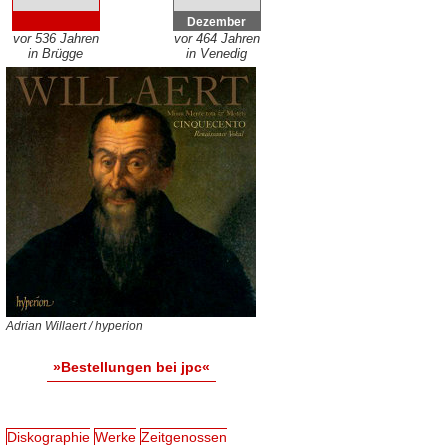
Dezember
vor 536 Jahren
vor 464 Jahren
in Brügge
in Venedig
Adrian Willaert / hyperion
»Bestellungen bei jpc«
Diskographie
Werke
Zeitgenossen