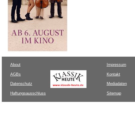
About
Impressum
AGBs
Kontakt
Datenschutz
Mediadaten
Haftungsausschluss
Sitemap