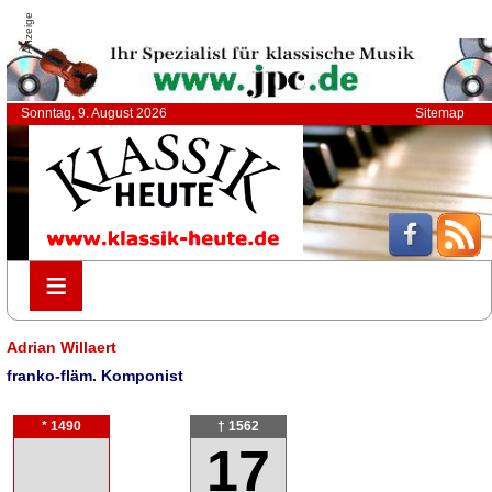
Anzeige
Sonntag, 9. August 2026
Sitemap
≡
≡
Adrian Willaert
franko-fläm. Komponist
* 1490
† 1562
17