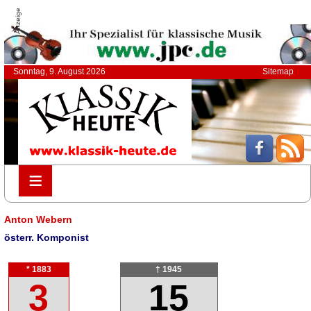
Anzeige
Sonntag, 9. August 2026
Sitemap
≡
≡
Anton Webern
österr. Komponist
* 1883
† 1945
3
15