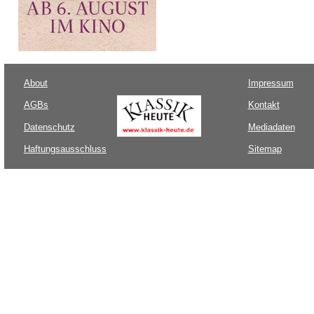
About
Impressum
AGBs
Kontakt
Datenschutz
Mediadaten
Haftungsausschluss
Sitemap