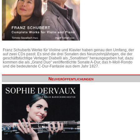
Franz Schuberts Werke für Violine und Klavier haben genau den Umfang, der
auf zwei CDs passt. Es sind die drei Sonaten des Neunzehnjährigen, die der
geschäftstüchtige Verleger Diabelli als „Sonatinen“ herausgegeben hat, dazu
kommen die als „Grand Duo“ veröffentlichte Sonate A-Dur, das h-Moll-Rondo
und die bedeutende C-Dur-Fantasie aus dem Jahr 1827.
Neuveröffentlichungen