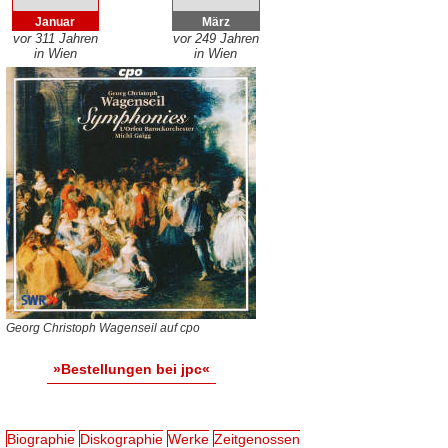
Januar
März
vor 311 Jahren
vor 249 Jahren
in Wien
in Wien
Georg Christoph Wagenseil auf cpo
»Bestellungen bei jpc«
Biographie
Diskographie
Werke
Zeitgenossen