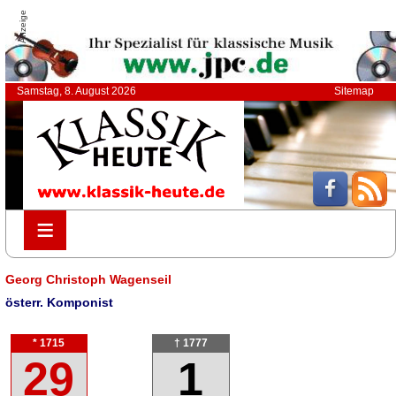
Anzeige
Samstag, 8. August 2026
Sitemap
≡
≡
Georg Christoph Wagenseil
österr. Komponist
* 1715
† 1777
29
1