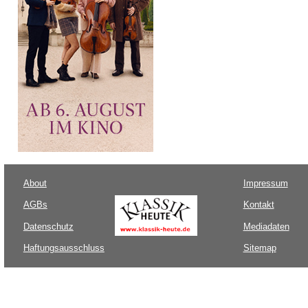
About
Impressum
AGBs
Kontakt
Datenschutz
Mediadaten
Haftungsausschluss
Sitemap