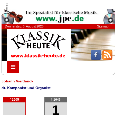
Anzeige
Donnerstag, 6. August 2026
Sitemap
≡
≡
Johann Vierdanck
dt. Komponist und Organist
* 1605
† 1646
1