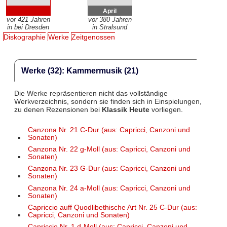
April
vor 421 Jahren
vor 380 Jahren
in bei Dresden
in Stralsund
Diskographie
Werke
Zeitgenossen
Werke (32): Kammermusik (21)
Die Werke repräsentieren nicht das vollständige
Werkverzeichnis, sondern sie finden sich in Einspielungen,
zu denen Rezensionen bei
Klassik Heute
vorliegen.
Canzona Nr. 21 C-Dur (aus: Capricci, Canzoni und
Sonaten)
Canzona Nr. 22 g-Moll (aus: Capricci, Canzoni und
Sonaten)
Canzona Nr. 23 G-Dur (aus: Capricci, Canzoni und
Sonaten)
Canzona Nr. 24 a-Moll (aus: Capricci, Canzoni und
Sonaten)
Capriccio auff Quodlibethische Art Nr. 25 C-Dur (aus:
Capricci, Canzoni und Sonaten)
Capriccio Nr. 1 d-Moll (aus: Capricci, Canzoni und